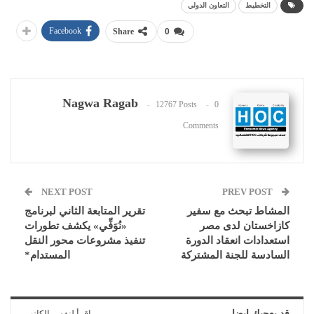
التخطيط
التعاون الدولي
Facebook
Share
0
Nagwa Ragab
12767 Posts
0
Comments
NEXT POST
PREV POST
المشاط تبحث مع سفير
تقرير المتابعة الثاني لبرنامج
كازاخستان لدى مصر
«نُوَفِّي» يكشف تطورات
استعدادات انعقاد الدورة
تنفيذ مشروعات محور النقل
السادسة للجنة المشتركة
المستدام*
قد يعجبك ايضا
اقرأ لنفس الكاتب