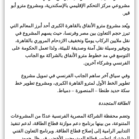
مشروعي مركز التحكم الإقليمي بالإسكندرية، ومشروع مترو أبو
قير.
ويُعد مشروع مترو الأنفاق بالقاهرة الكبرى أحد أبرز المعالم التي
تبرز حجم التعاون بين مصر وفرنسا، حيث يسهم المشروع في
نقل ملايين الركاب يوميًا وتخفيف الازدحام المروري بالقاهرة،
وتوفير وسيلة نقل آمنة وصديقة للبيئة، ولذا تعمل الحكومة على
التوسع في مد خطوط مترو الأنفاق بالشراكة مع الجانب
الفرنسي وشركاء آخرين.
وفي سياق آخر ساهم الجانب الفرنسي في تمويل مشروع
تطوير الخط الأول لمترو القاهرة الكبرى، ومشروع تطوير خط
سكة حديد طنطا – المنصورة – دمياط.
الطاقة المتجددة
وتضم محفظة الشراكة المصرية الفرنسية عددًا من المشروعات
المتنوعة، من بينها برنامج دعم موازنة قطاع الطاقة، لدعم تنفيذ
التدابير الرامية إلى إصلاح قطاع الطاقة. وبرنامج التعاون الفني
المشترك لتطوير قطاع الهيدروجين الأخضر، في ظل جهود