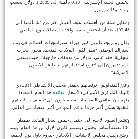
انخفض الجنيه الإسترليني 0.13 بالمئة إلى 1.2889 دولار، بحسب
بيانات وكالة رويترز.
ومقابل سلة من العملات، هبط الدولار أكثر من 0.4 بالمئة إلى
102.48، بعد أن انخفض بنسبة واحد بالمئة الأسبوع الماضي.
وقال رودريجو كاتريل كبير خبراء استراتيجيات العملات في بنك
أستراليا الوطني “نظرا لكون الولايات المتحدة محور الحرب
التجارية، فقد عانى الدولار من تدفقات خارجية”، حيث يسعى
المستثمرون إلى “تنويع استثماراتهم بعيدا عن الأصول
الأميركية”.
وعزز المتداولون توقعاتهم بخفض مجلس الاحتياطي الاتحادي
(البنك المركزي الأميركي) لأسعار
الفائدة
هذا العام، اعتقادا
منهم بأن صانعي السياسات سيضطرون إلى تخفيف سياساتهم
النقدية بشكل أكثر حزما لدعم النمو في أكبر اقتصاد في العالم.
وتشير العقود الآجلة إلى احتمال خفض أسعار الفائدة بمقدار
100 نقطة أساس بحلول ديسمبر كانون الأول من هذا العام، بينما
أوضح رئيس مجلس الاحتياطي الاتحادي جيروم باول يوم الجمعة