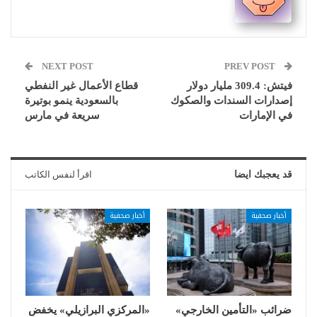
NEXT POST
PREV POST
فيتش: 309.4 مليار دولار
قطاع الأعمال غير النفطي
إصدارات السندات والصكوك
بالسعودية ينمو بوتيرة
في الإمارات
سريعة في مارس
قد يعجبك ايضا
اقرأ لنفس الكاتب
أخبار صحفية
أخبار صحفية
ضرائب «التأمين الخارجي»
«المركزي البرازيلي» يخفض