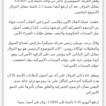
وقفز الفرنك السويسري بأكثر من واحد بالمئة إلى 0.85095
مقابل الدولار، بعد أن ارتفع أيضا بنسبة 2.3 بالمئة مقابل الدولار
الأسبوع الماضي.
حققت عملتا الملاذ الآمن مكاسب كبيرة في أعقاب أحدث جولة
من الرسوم الجمركية التي فرضها ترامب. كما ارتفعت أصول
مثل السندات الحكومية والذهب بفضل طلبات الشراء الآمن.
وقال برنت دونيلي رئيس شركة سبيكترا ماركتس لصناع السوق
والتحليلات لوكالة رويترز: “كان الموضوع الرئيسي هو بيع الدولار
مقابل الين الياباني لأنه مؤشر جيد على الركود الأميركي، وهو
أيضا مؤشر جيد على عوائد السندات الأميركية، وقد انخفضت
عوائد السندات الأميركية”.
وينظر عادة إلى الدولار على أنه من أصول الملاذات الآمنة، إلا أن
هذه المكانة آخذة في التآكل على ما يبدو مع تزايد حالة عدم
اليقين بشأن الرسوم الجمركية والقلق بشأن تأثيرها على النمو
الأميركي.
ارتفع اليورو 0.26 بالمئة إلى 1.0994 دولار في آسيا، بينما