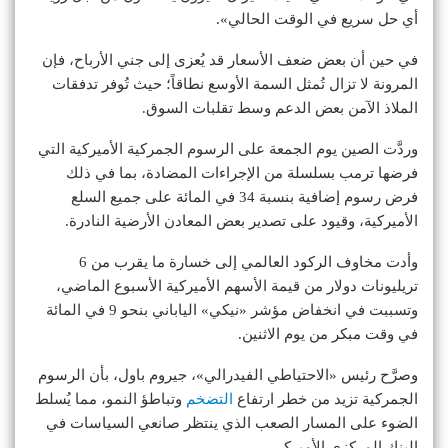
أي حل سريع في الوقت الحالي».
في حين أن بعض ضعف الأسعار قد يُعزى إلى جني الأرباح، فإن
المرونة لا تزال تُمثل السمة الأوسع نطاقاً؛ حيث تُوفر تدفقات
الملاذ الآمن بعض الدعم وسط تقلبات السوق.
وردَّت الصين يوم الجمعة على الرسوم الجمركية الأميركية التي
فرضها ترمب بسلسلة من الإجراءات المضادة، بما في ذلك
فرض رسوم إضافية بنسبة 34 في المائة على جميع السلع
الأميركية، وقيود على تصدير بعض المعادن الأرضية النادرة.
وأدت مخاوف الركود العالمي إلى خسارة ما يقرب من 6
تريليونات دولار من قيمة الأسهم الأميركية الأسبوع الماضي،
وتسببت في انخفاض مؤشر «نيكي» الياباني بنحو 9 في المائة
في وقت مبكر من يوم الاثنين.
وصرَّح رئيس «الاحتياطي الفيدرالي»، جيروم باول، بأن الرسوم
الجمركية تزيد من خطر ارتفاع
التضخم
وتباطؤ النمو، مما يُسلط
الضوء على المسار الصعب الذي ينتظر صانعي السياسات في
البنك المركزي الأميركي.