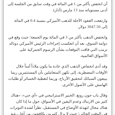
أن انخفض بأكثر من 1 في المائة في وقت سابق من الجلسة إلى
أدنى مستوياته منذ 13 مارس (آذار).
وارتفعت العقود الآجلة للذهب الأميركي بنسبة 0.4 في المائة
إلى 3047.50 دولار.
وانخفض الذهب بأكثر من 3 في المائة يوم الجمعة؛ حيث وقع في
دوامة السوق، بعد أن انعكست إجراءات الرئيس الأميركي دونالد
ترمب التي فاقت التوقعات بشأن الرسوم الجمركية على
الأسواق العالمية.
وقد أدى انخفاض الذهب الذي عادة ما يكون ملاذاً آمناً خلال
الأوقات المضطربة، إلى تكهن المتعاملين بأن المستثمرين ربما
يبيعون السبائك لتحقيق الأرباح، وربما لتغطية الخسائر أو طلبات
الهامش على الأصول الأخرى.
وقال ياب جون رونغ، الخبير الاستراتيجي في «آي جي»: «هناك
كثير من الارتباك وعدم اليقين في الأسواق، حول ما إذا كان
هناك مجال لتهدئة الأوضاع في المستقبل، نظراً لشدة التوترات
في الوقت الحالي؛ حيث لا يزال كثيرون يكافحون من أجل رؤية