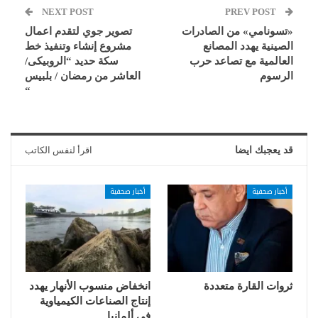
NEXT POST
PREV POST
«تسونامي» من الصادرات
تصوير جوي لتقدم اعمال
الصينية يهدد المصانع
مشروع إنشاء وتنفيذ خط
العالمية مع تصاعد حرب
سكة حديد “الروبيكى/
الرسوم
العاشر من رمضان / بلبيس
“
قد يعجبك ايضا
اقرأ لنفس الكاتب
أخبار صحفية
أخبار صحفية
ثروات القارة متعددة
انخفاض منسوب الأنهار يهدد
إنتاج الصناعات الكيمياوية
في ألمانيا