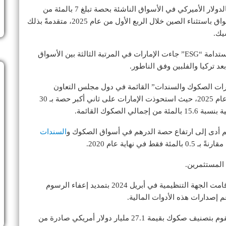
وأوضح أن الإمارات تُعد واحدة من أكبر مُصدري الديون بالدولار الأميركي في الأسواق الناشئة بحصة تبلغ 7 بالمئة من
إجمالي إصدارات الديون بالدولار الأمريكي في هذه الأسواق باستثناء الصين خلال الربع الأول من عام 2025، متقدمةً بذلك
يك.
وفيما يتعلق بإصدارات السندات والصكوك المرتبطة بالاستدامة “ESG” جاءت الإمارات في المرتبة الثالثة بين الأسواق
دارات الصكوك والسندات” القائمة في دول مجلس التعاون
الخليجي بلغت 1.03 تريليون دولار بنهاية الربع الأول من عام 2025، حيث استحوذت الإمارات على ثاني أكبر حصة بـ 30
صكوك القائمة.
رهم أدى إلى ارتفاع حصة الدرهم في أسواق الصكوك و
السندات
 المستثمرين.
وأكد أن الحكومة تواصل دعم مبادرات الاستدامة، حيث قامت الجهة التنظيمية في أبريل 2024 بتمديد إعفاء الرسوم
 إصدارات هذه الأدوات المالية.
وفيما يتعلق بالتصنيفات الائتمانية، أشار إلى أن فيتش تقوم بتصنيف صكوك بقيمة 27.1 مليار دولار أمريكي صادرة من