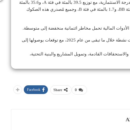
الإمارات، حيث يتم تصنيف 91.9 بالمئة منها ضمن فئة الدرجة الاستثمارية، مع توزيع 39.5 بالمئة في فئة A، و35.6 بالمئة
في فئة BBB و16.8 بالمئة في فئة AA و6.4 بالمئة في فئة BB، و1.7 بالمئة في فئة B، وجميع مُصدري هذه الصكوك
 الأدوات المالية تحمل مخاطر ائتمانية منخفضة إلى متوسطة.
وتوقع أن تظل الإصدارات “سندات وصكوك” في الإمارات نشطة خلال ما تبقى من عام 2025، مع توقعات بوصولها إلى
والاستحقاقات القادمة، وتمويل المشاريع والبنية التحتية،
Facebook
Share
0
A