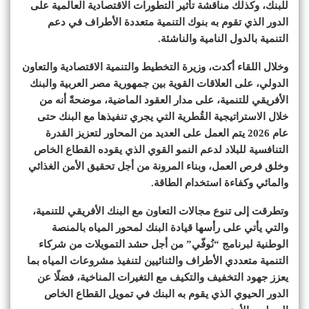
للبنك، وكذلك مناقشة تأثير التطورات الاقتصادية العالمية على
الدور الذي تقوم به بنوك التنمية متعددة الأطراف في دعم
التنمية بالدول النامية والناشئة.
وخلال اللقاء أكدت، وزيرة التخطيط والتنمية الاقتصادية والتعاون
الدولي، على العلاقات القوية بين جمهورية مصر العربية والبنك
الأفريقي للتنمية، على مدار العقود الماضية، موضحةً أنه من
خلال الاستراتيجية القُطرية التي يجري تنفيذها مع البنك حتى
عام 2026 يتم العمل على العديد من المحاور لتعزيز القدرة
التنافسية للبلاد لدعم النمو القوي الذي يقوده القطاع الخاص
وخلق فرص العمل، وبناء المرونة من أجل تحقيق الأمن الغذائي
والمائي وكفاءة استخدام الطاقة.
وتطرقت إلى تنوع مجالات التعاون مع البنك الأفريقي للتنمية،
والتي يأتي على رأسها قيادة البنك لمحور المياه بالمنصة
الوطنية لبرنامج “نُوفّي” من أجل حشد التمويلات من شركاء
التنمية متعددي الأطراف والثنائيين لتنفيذ مشروعات المياه بما
يعزز جهود التخفيف والتكيف مع التغيرات المناخية، فضلًا عن
الدور الحيوي الذي يقوم به البنك في تمويل القطاع الخاص