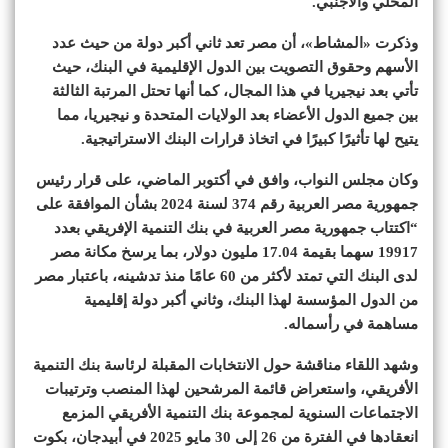
المحلي والأجنبي.
وذكرت «المشاط»، أن مصر تعد ثاني أكبر دولة من حيث عدد
الأسهم وحقوق التصويت بين الدول الإقليمية في البنك، حيث
تأتي بعد نيجيريا في هذا المجال، كما أنها تحتل المرتبة الثالثة
بين جميع الدول الأعضاء بعد الولايات المتحدة و نيجيريا، مما
يتيح لها تأثيرًا كبيرًا في اتخاذ قرارات البنك الاستراتيجية.
وكان مجلس النواب، وافق في أكتوبر الماضي، على قرار رئيس
جمهورية مصر العربية رقم 374 لسنة 2024 بشأن الموافقة على
“اكتتاب جمهورية مصر العربية في بنك التنمية الإفريقي بعدد
19917 سهما بقيمة 17.04 مليون دولار، بما يرسخ مكانة مصر
لدى البنك التي تمتد لأكثر من 60 عامًا منذ تدشينه، باعتبار مصر
من الدول المؤسسة لهذا البنك، وثاني أكبر دولة إقليمية
مساهمة في رأسماله.
وشهد اللقاء مناقشة حول الانتخابات المقبلة لرئاسة بنك التنمية
الأفريقي، واستعراض قائمة المرشحين لهذا المنصب وترتيبات
الاجتماعات السنوية لمجموعة بنك التنمية الأفريقي المزمع
انعقادها في الفترة من 26 إلى 30 مايو 2025 في أبيدجان، بكوت