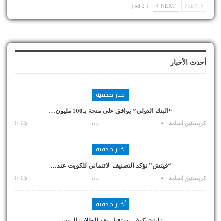
1 od 2 |
NEXT
PREV
أحدث الأخبار
أخبار صحفية
“البنك الدولي” يوافق على منحة بـ100 مليون…
كريستين اسامة
منذ
0
أخبار صحفية
“فيتش” تؤكد التصنيف الائتماني للكويت عند…
كريستين اسامة
منذ
0
أخبار صحفية
زايتشيكوف يستقبل وفد الطلاب الروس