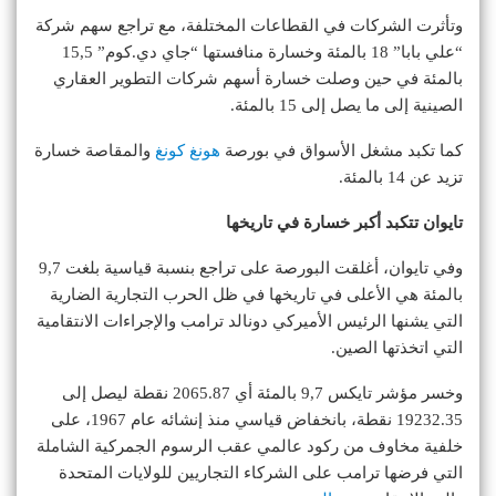
وتأثرت الشركات في القطاعات المختلفة، مع تراجع سهم شركة
“علي بابا” 18 بالمئة وخسارة منافستها “جاي دي.كوم” 15,5
بالمئة في حين وصلت خسارة أسهم شركات التطوير العقاري
الصينية إلى ما يصل إلى 15 بالمئة.
كما تكبد مشغل الأسواق في بورصة
هونغ كونغ
والمقاصة خسارة
تزيد عن 14 بالمئة.
تايوان تتكبد أكبر خسارة في تاريخها
وفي تايوان، أغلقت البورصة على تراجع بنسبة قياسية بلغت 9,7
بالمئة هي الأعلى في تاريخها في ظل الحرب التجارية الضارية
التي يشنها الرئيس الأميركي دونالد ترامب والإجراءات الانتقامية
التي اتخذتها الصين.
وخسر مؤشر تايكس 9,7 بالمئة أي 2065.87 نقطة ليصل إلى
19232.35 نقطة، بانخفاض قياسي منذ إنشائه عام 1967، على
خلفية مخاوف من ركود عالمي عقب الرسوم الجمركية الشاملة
التي فرضها ترامب على الشركاء التجاريين للولايات المتحدة