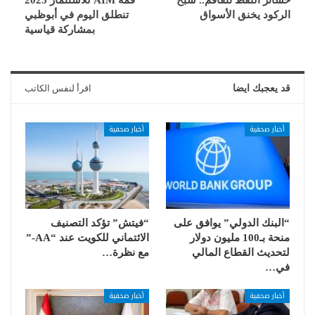
الركود يخنق الأسواق
تنطلق اليوم في أبوظبي
بمشاركة قياسية
قد يعجبك ايضا
اقرأ لنفس الكاتب
أخبار صحفية
أخبار صحفية
“البنك الدولي” يوافق على
“فيتش” تؤكد التصنيف
منحة بـ100 مليون دولار
الائتماني للكويت عند “AA-”
لتحديث القطاع المالي
مع نظرة…
في…
أخبار صحفية
أخبار صحفية