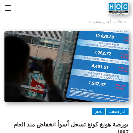
Home
أخبار صحفية
أخبار صحفية
الصين
بورصة هونغ كونغ تسجل أسوأ انخفاض منذ العام
1997