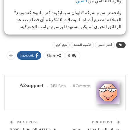
والرد الانتقامي من
الصين
.
وانخفض سهم شركة “تايوان سيمايكونداكتر مانيوفاكتشورنغ”
العملاقة لتصنيع أشباه الموصلات 10% رغم أن قطاع صناعة
الرقائق الحيوي لم يكن مستهدفا برسوم ترامب الجمركية.
أخبار الصين
الأسهم الصينية
هونغ كونغ
Facebook
Share
0
A2support
7451 Posts
0 Comments
NEXT POST
PREV POST
خسائر النفط تتفاقم.. شبح
قمة AIM للاستثمار 2025