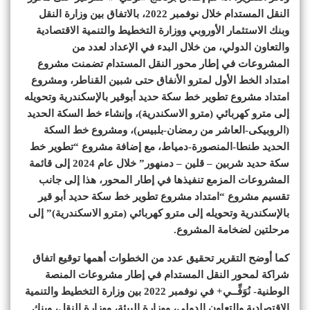
النقل المستدام خلال نوفمبر 2022، بالاتفاق بين وزارة النقل
وبنك الاستثمار الأوروبي ووزارة التخطيط والتنمية الاقتصادية
والتعاون الدولي، من خلال البدء في الإعداد لعدد من
المشروعات في إطار محور النقل المستدام تضمنت مشروع
امتداد الخط الأول لمترو الأنفاق حتى شبين القناطر، ومشروع
امتداد مشروع تطوير خط سكة حديد أبوقير بالإسكندرية وتحويله
إلى مترو كهربائي (مترو الاسكندرية)، وإنشاء خط السكة الحديد
(الروبيكى-العاشر من رمضان-بلبيس)، ومشروع خط السكة
الحديد طنطا-المنصورة-دمياط، مع إضافة مشروع “تطوير خط
سكة حديد شربين – قلين – دمنهور” خلال عام 2024 إلى قائمة
المشروعات المزمع تنفيذها في إطار المحور، هذا إلى جانب
تقسيم مشروع “امتداد مشروع تطوير خط سكة حديد أبو قير
بالإسكندرية وتحويله إلى مترو كهربائي (مترو الاسكندرية)” إلى
مرحلتين لضخامة المشروع.
كما أوضح التقرير تحقيق عدد من الخطوات أهمها توقيع اتفاق
شراكة لمحور النقل المستدام في إطار مشروعات المنصة
الوطنية- نُوَفِّــي+ في نوفمبر 2022 بين وزارة التخطيط والتنمية
الاقتصادية والتعاون الدولي، ووزارة البيئة، ووزارة النقل، وبنك