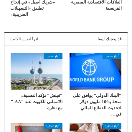
العلاقات الاقتصادية المصرية
«شريك أصيل» في إنجاح
الفرنسية
تطبيق «التسهيلات
الضريبية»
قد يعجبك ايضا
اقرأ لنفس الكاتب
أخبار صحفية
أخبار صحفية
“البنك الدولي” يوافق على
“فيتش” تؤكد التصنيف
منحة بـ100 مليون دولار
الائتماني للكويت عند “AA-”
لتحديث القطاع المالي
مع نظرة…
في…
أخبار صحفية
أخبار صحفية