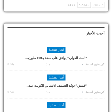
1 od 2 |
NEXT
PREV
أحدث الأخبار
أخبار صحفية
“البنك الدولي” يوافق على منحة بـ100 مليون…
كريستين اسامة
منذ
0
أخبار صحفية
“فيتش” تؤكد التصنيف الائتماني للكويت عند…
كريستين اسامة
منذ
0
أخبار صحفية