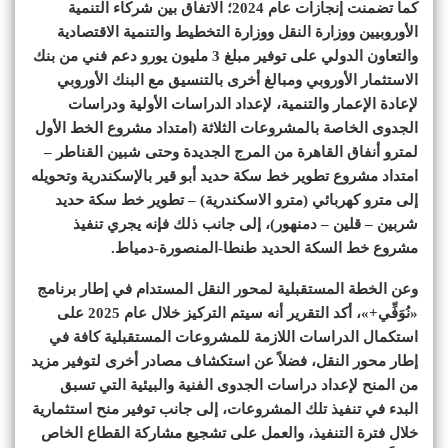
كما تضمنت إنجازات عام 2024؛ الاتفاق بين شركاء التنمية
الأوروبيين ووزارة النقل ووزارة التخطيط والتنمية الاقتصادية
والتعاون الدولي على توفير مبلغ 3 مليون يورو دعم فني من بنك
الاستثمار الأوروبي ومبالغ أخرى بالتنسيق مع البنك الأوروبي
لإعادة الإعمار والتنمية، لإعداد الدراسات الأولية ودراسات
الجدوى الخاصة بالمشروعات الثلاثة (امتداد مشروع الخط الأول
لمترو أنفاق القاهرة من المرج الجديدة وحتى شبين القناطر –
امتداد مشروع تطوير خط سكة حديد أبو قير بالإسكندرية وتحويله
إلى مترو كهربائي (مترو الاسكندرية) – تطوير خط سكة حديد
شربين – قلين – دمنهور)، إلى جانب ذلك فإنه يجري تنفيذ
مشروع خط السكة الحديد طنطا-المنصورة-دمياط.
وعن الخطة المستقبلية لمحور النقل المستدام في إطار برنامج
«نُوَفِّي+»، أكد التقرير أنه سيتم التركيز خلال عام 2025 على
استكمال الدراسات اللازمة للمشروعات المستقبلية كافة في
إطار محور النقل، فضلاً عن استكشاف مصادر أخرى لتوفير مزيد
من المنح لإعداد دراسات الجدوى الفنية والبيئية التي تسبق
البدء في تنفيذ تلك المشروعات، إلى جانب توفير منح استثمارية
خلال فترة التنفيذ، والعمل على تشجيع مشاركة القطاع الخاص