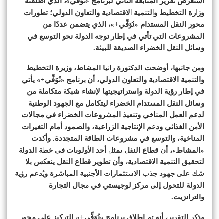
استعرض تقرير المتابعة الثاني لبرنامج «نُوَفِّي»، الذي أطلقته
وزارة التخطيط والتنمية الاقتصادية والتعاون الدولي؛ تطورات
محور النقل المستدام «نُوَفِّي+»، الذي يتضمن عددًا من
المشروعات التي تأتي في إطار توجه الدولة نحو التوسع في
وسائل النقل الخضراء الصديقة للبيئة.
ومن جانبها، أوضحت الدكتورة رانيا المشاط، وزيرة التخطيط
والتنمية الاقتصادية والتعاون الدولي، أن برنامج «نُوَفِّي+» يأتي
في إطار رؤية الدولة واستراتيجيتها لإنشاء شبكة متكاملة من
وسائل النقل المستدام الخضراء ليتكامل مع الجهود الوطنية
لدعم العمل المناخي وتنفيذ المشروعات الخضراء في مجالات
الأمن الغذائي ودعم الإنتاجية الزراعية، والصمود أمام التغيرات
المناخية، والتوسع في مشروعات الطاقة المتجددة. وأكدت
«المشاط»، أن قطاع النقل يمثل أحد الأولويات في خطة الدولة
لتحقيق التنمية الاقتصادية، وأن تطوير قطاع النقل ينعكس بلا
شك على جهود جذب الاستثمارات الأجنبية المباشرة ويُدعم رؤية
الدولة للتحول إلى مركز لوجيستي في مجال التجارة
والترانزيت.
وذكر التقرير، أنه تم إطلاق برنامج «نُوَفِّي+» للتركيز على محور