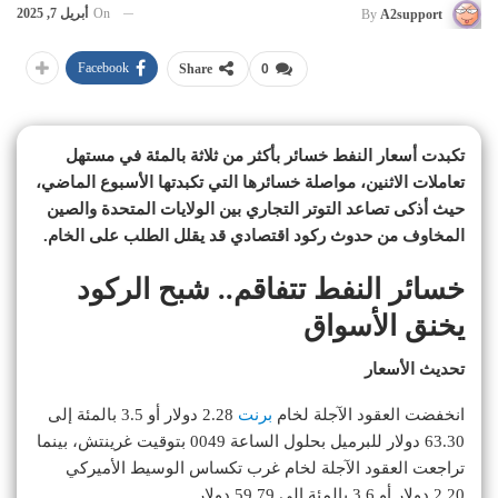
On
أبريل 7, 2025
By
A2support
Facebook
Share
0
تكبدت أسعار النفط خسائر بأكثر من ثلاثة بالمئة في مستهل
تعاملات الاثنين، مواصلة خسائرها التي تكبدتها الأسبوع الماضي،
حيث أذكى تصاعد التوتر التجاري بين الولايات المتحدة والصين
المخاوف من حدوث ركود اقتصادي قد يقلل الطلب على الخام.
خسائر النفط تتفاقم.. شبح الركود
يخنق الأسواق
تحديث الأسعار
انخفضت العقود الآجلة لخام
برنت
2.28 دولار أو 3.5 بالمئة إلى
63.30 دولار للبرميل بحلول الساعة 0049 بتوقيت غرينتش، بينما
تراجعت العقود الآجلة لخام غرب تكساس الوسيط الأميركي
2.20 دولار أو 3.6 بالمئة إلى 59.79 دولار.