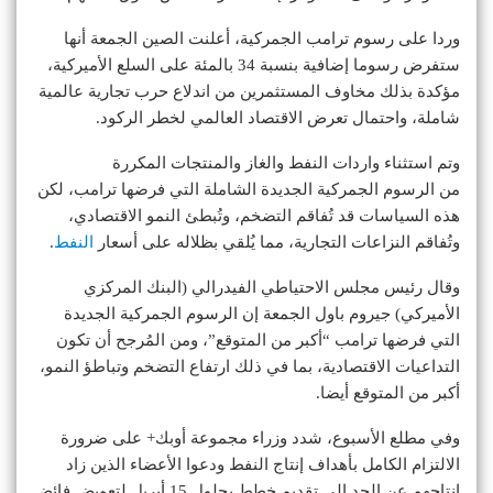
وردا على رسوم ترامب الجمركية، أعلنت الصين الجمعة أنها
ستفرض رسوما إضافية بنسبة 34 بالمئة على السلع الأميركية،
مؤكدة بذلك مخاوف المستثمرين من اندلاع حرب تجارية عالمية
شاملة، واحتمال تعرض الاقتصاد العالمي لخطر الركود.
وتم استثناء واردات النفط والغاز والمنتجات المكررة
من الرسوم الجمركية الجديدة الشاملة التي فرضها ترامب، لكن
هذه السياسات قد تُفاقم التضخم، وتُبطئ النمو الاقتصادي،
وتُفاقم النزاعات التجارية، مما يُلقي بظلاله على أسعار
النفط
.
وقال رئيس مجلس الاحتياطي الفيدرالي (البنك المركزي
الأميركي) جيروم باول الجمعة إن الرسوم الجمركية الجديدة
التي فرضها ترامب “أكبر من المتوقع”، ومن المُرجح أن تكون
التداعيات الاقتصادية، بما في ذلك ارتفاع التضخم وتباطؤ النمو،
أكبر من المتوقع أيضا.
وفي مطلع الأسبوع، شدد وزراء مجموعة أوبك+ على ضرورة
الالتزام الكامل بأهداف إنتاج النفط ودعوا الأعضاء الذين زاد
إنتاجهم عن الحد إلى تقديم خطط بحلول 15 أبريل لتعويض فائض