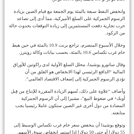
وانخفض النفط سبعة بالمئة يوم الجمعة مع قيام الصين بزيادة
الرسوم الجمركية على السلع الأميركية، مما أدى إلى تصاعد
حرب تجارية دفعت المستثمرين إلى زيادة التوقعات بحدوث حالة
من الركود.
وخلال الأسبوع المنصرم، تراجع برنت 10.9 بالمئة في حين هبط
خام غرب تكساس 10.6 بالمئة، بحسب بيانات وكالة رويترز.
وقال ساتورو يوشيدا، محلل السلع الأولية لدى راكوتين للأوراق
المالية “الدافع الرئيسي لهذا الانخفاض هو القلق من أن
تؤدي الرسوم الجمركية إلى إضعاف الاقتصاد العالمي”.
وأضاف “علاوة على ذلك، تُسهم الزيادة المقررة للإنتاج من قِبل
أوبك+ في ضغوط البيع”، مشيرا إلى أن الرسوم الجمركية
المضادة من دول أخرى غير الصين ستكون عاملا رئيسيا يجب
متابعته.
وتوقع يوشيدا أن ينخفض ​​سعر خام غرب تكساس الوسيط إلى
55 دولارا أو حتى 50 دولارا إذا استمر انخفاض سوق الأسهم.