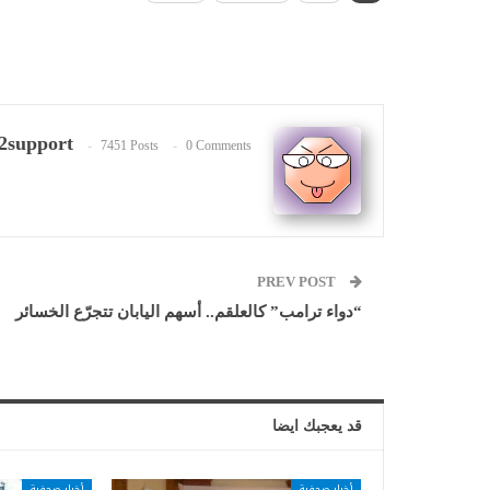
2support
7451 Posts
0 Comments
PREV POST
“دواء ترامب” كالعلقم.. أسهم اليابان تتجرّع الخسائر
قد يعجبك ايضا
أخبار صحفية
أخبار صحفية