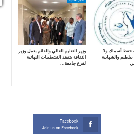
تسليم 17 تانك حفظ أسماك و3
وزير التعليم العالي والقائم بعمل وزير
بلطيم والشهابية
الثقافة يتفقد التشطيبات النهائية
ي
لفرع جامعة…
Facebook
Join us on Facebook