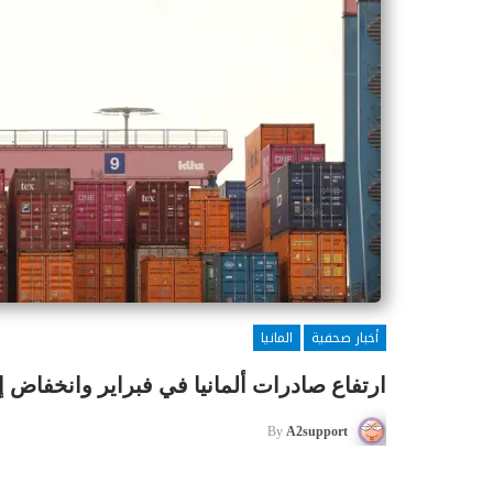
أخبار صحفية
المانيا
ارتفاع صادرات ألمانيا في فبراير وانخفاض إ
By
A2support