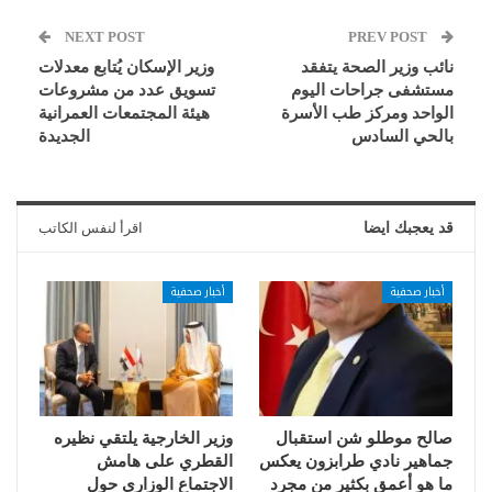
NEXT POST
PREV POST
نائب وزير الصحة يتفقد
وزير الإسكان يُتابع معدلات
مستشفى جراحات اليوم
تسويق عدد من مشروعات
الواحد ومركز طب الأسرة
هيئة المجتمعات العمرانية
بالحي السادس
الجديدة
قد يعجبك ايضا
اقرأ لنفس الكاتب
أخبار صحفية
أخبار صحفية
صالح موطلو شن استقبال
وزير الخارجية يلتقي نظيره
جماهير نادي طرابزون يعكس
القطري على هامش
ما هو أعمق بكثير من مجرد
الاجتماع الوزاري حول