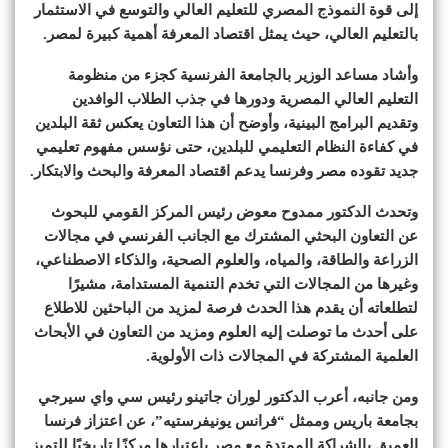
إلى قوة النموذج المصري للتعليم العالي والتوسع في الاستثمار
بالتعليم العالي، حيث يمثل اقتصاد المعرفة أهمية كبيرة لمصر.
وأشاد مساعد الوزير بالجامعة الفرنسية كجزء من منظومة
التعليم العالي المصرية ودورها في جذب الطلاب الوافدين
وتقديم البرامج البينية، وأوضح أن هذا التعاون يعكس ثقة البلدين
في كفاءة النظام التعليمي للبلدين، حتى نؤسس مفهوم تعليمي
جديد تقوده مصر وفرنسا يدعم اقتصاد المعرفة والبحث والابتكار.
وتحدث الدكتور ممدوح معوض رئيس المركز القومي للبحوث
عن التعاون البحثي المشترك مع الجانب الفرنسي في مجالات
الزراعة والطاقة، والمياه، والعلوم الصحية، والذكاء الاصطناعي،
وغيرها من المجالات التي تخدم التنمية المستدامة، مشيرًا
لتطلعاته أن يقدم هذا الحدث فرصة لمزيد من الباحثين للاطلاع
على أحدث ما توصلت إليه العلوم ومزيد من التعاون في الأبحاث
العلمية المشتركة في المجالات ذات الأولوية.
ومن جانبه، أعرب الدكتور لوران جاتينو رئيس سي واي سيرجي
بجامعة باريس وممثل “فرانس يونيفرستيه”، عن اعتزاز فرنسا
العميق بالشراكة الممتدة مع مصر باعتبارها مركزًا تاريخيًا للتميز