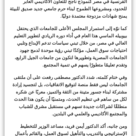
الفرنسية في مصر كنموذج ناجح للتعاون الأكاديمي العابر
للحدود، ومشروعها الطموح لبناء حرم جامعي جديد صديق للبيئة
يمنح شهادات مزدوجة معتمدة دوليًا.
كما نوّه إلى استمرار المجلس الأعلى للجامعات الذي يحتفل
بيوبيله الماسي هذا العام في أداء دوره الريادي لتطوير التعليم
العالي في مصر، من خلال تبني سياسات تدعم الإبداع وتلبي
احتياجات سوق العمل، مؤكدًا تبني رؤية موحدة لدمج جهود
الجامعات المصرية وتطويرها لتكون من جامعات الجيل الرابع،
وتقدم تعليمًا متطورًا يسهم في تنمية المجتمع.
وفي ختام كلمته، شدد الدكتور مصطفى رفعت على أن ملتقى
الجامعات ليس فقط منصة لتوقيع الاتفاقيات، بل لتجسيد إرادة
مشتركة لبناء جسور متينة من الثقة والتميز، معربًا عن شكره
لكل من ساهم في تنظيم الحدث، ومتمنيًا أن يكون هذا الحدث
منطلقًا لشراكات جديدة تسهم في مستقبل مشرق للشباب
والمجتمع الأكاديمي والعلمي في البلدين.
ومن جانبه، أكد الدكتور أيمن فريد، مساعد الوزير للتخطيط
الإستراتيجي والتدريب والتأهيل لسوق العمل، والقائم بأعمال