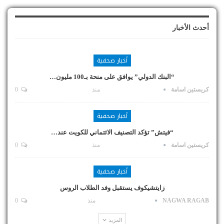
أحدث الأخبار
أخبار صحفية
“البنك الدولي” يوافق على منحة بـ100 مليون…
كريستين اسامة
منذ
0
أخبار صحفية
“فيتش” تؤكد التصنيف الائتماني للكويت عند…
كريستين اسامة
منذ
0
أخبار صحفية
زايتشيكوف يستقبل وفد الطلاب الروس
NAGWA RAGAB
منذ
0
المزيد