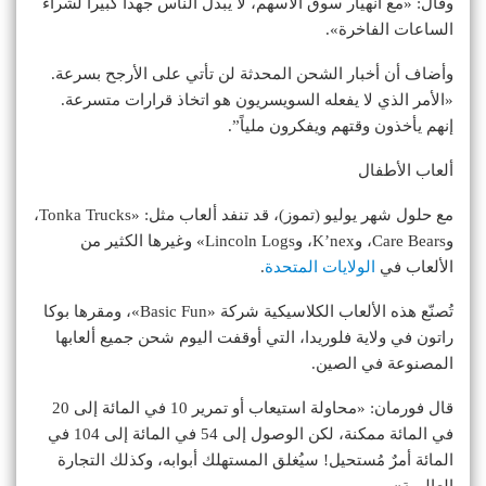
وقال: «مع انهيار سوق الأسهم، لا يبذل الناس جهداً كبيراً لشراء
الساعات الفاخرة».
وأضاف أن أخبار الشحن المحدثة لن تأتي على الأرجح بسرعة.
«الأمر الذي لا يفعله السويسريون هو اتخاذ قرارات متسرعة.
إنهم يأخذون وقتهم ويفكرون ملياً”.
ألعاب الأطفال
مع حلول شهر يوليو (تموز)، قد تنفد ألعاب مثل: «Tonka Trucks،
وCare Bears، وK’nex، وLincoln Logs» وغيرها الكثير من
الألعاب في
الولايات المتحدة
.
تُصنّع هذه الألعاب الكلاسيكية شركة «Basic Fun»، ومقرها بوكا
راتون في ولاية فلوريدا، التي أوقفت اليوم شحن جميع ألعابها
المصنوعة في الصين.
قال فورمان: «محاولة استيعاب أو تمرير 10 في المائة إلى 20
في المائة ممكنة، لكن الوصول إلى 54 في المائة إلى 104 في
المائة أمرٌ مُستحيل! سيُغلق المستهلك أبوابه، وكذلك التجارة
العالمية».