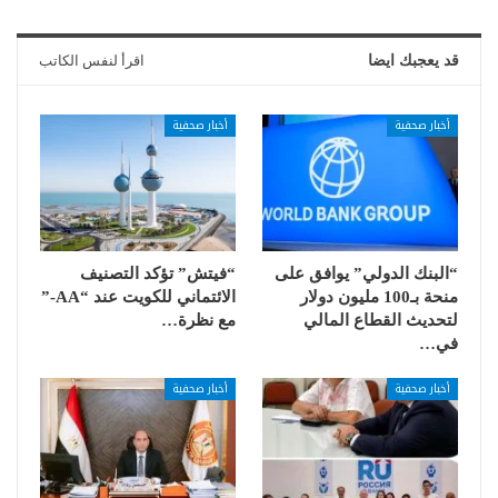
قد يعجبك ايضا
اقرأ لنفس الكاتب
أخبار صحفية
أخبار صحفية
“البنك الدولي” يوافق على
“فيتش” تؤكد التصنيف
منحة بـ100 مليون دولار
الائتماني للكويت عند “AA-”
لتحديث القطاع المالي
مع نظرة…
في…
أخبار صحفية
أخبار صحفية