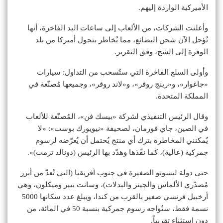
الأميركية الواردة إليهم.
وأعلنت الشركات، من الألعاب إلى ساعات اليد الفاخرة، أنها
تُؤجل الآن شحن البضائع، مما يُخاطر بتحول أميركا من بلد
الوفرة إلى الشح، وفق التقرير.
وأولى السلع الفاخرة التي ستُسحب من التداول: سيارات
«جاغوار»، و«رينج روفر»، و«لاند روفر»، وجميعها مُصنّعة في
المملكة المتحدة.
وقال الرئيس التنفيذي لشركة «بيسك فن»، المُصنّعة للألعاب
في الصين، جاي فورمان، لصحيفة «نيويورك بوست»: «لا
يُمكنني المخاطرة بترك أي منتج يُحتمل أن يُعرّضه لرسوم
جمركية (عالية)، كما نفّذها وهدّد بها الرئيس (دونالد ترمب)».
حتى دولة ليسوتو الصغيرة في جنوب أفريقيا (التي تُعدّ من أبرز
مُصدّري الألماس والجينز والبدلات)، وسانت بيير وميكلون، وهي
أرخبيل فرنسي صغير بالقرب من كندا، ويبلغ عدد سكانها 5000
نسمة فقط، ستُواجه رسوم جمركية بنسبة 50 في المائة، من
دون استثناء تقريباً.