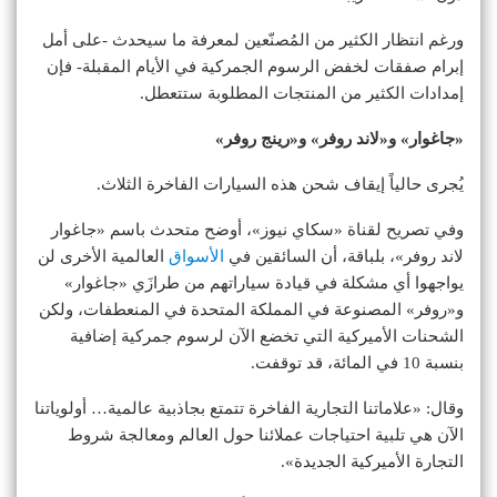
ورغم انتظار الكثير من المُصنّعين لمعرفة ما سيحدث -على أمل
إبرام صفقات لخفض الرسوم الجمركية في الأيام المقبلة- فإن
إمدادات الكثير من المنتجات المطلوبة ستتعطل.
«جاغوار» و«لاند روفر» و«رينج روفر»
يُجرى حالياً إيقاف شحن هذه السيارات الفاخرة الثلاث.
وفي تصريح لقناة «سكاي نيوز»، أوضح متحدث باسم «جاغوار
لاند روفر»، بلباقة، أن السائقين في
الأسواق
العالمية الأخرى لن
يواجهوا أي مشكلة في قيادة سياراتهم من طرازَي «جاغوار»
و«روفر» المصنوعة في المملكة المتحدة في المنعطفات، ولكن
الشحنات الأميركية التي تخضع الآن لرسوم جمركية إضافية
بنسبة 10 في المائة، قد توقفت.
وقال: «علاماتنا التجارية الفاخرة تتمتع بجاذبية عالمية… أولوياتنا
الآن هي تلبية احتياجات عملائنا حول العالم ومعالجة شروط
التجارة الأميركية الجديدة».