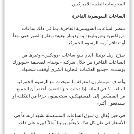
الفحوصات الطبية للأميركيين.
الساعات السويسرية الفاخرة
تنتظر الساعات السويسرية الفاخرة، بما في ذلك ساعات
«رولكس» و«بريتلينغ» و«أوديمار بيغيه»، بفارغ الصبر حتى تهدأ
أو تتفاقم أزمة الرسوم الجمركية.
صرّح إريك بونيتا، الذي يبيع ساعات «رولكس» وغيرها من
الساعات الفاخرة من خلال شركته «بونيتا»، لصحيفة «نيويورك
بوست»: «جميع العلامات التجارية الكبرى أوقفت شحنها».
وأضاف: «ينتظرون لمعرفة ما سيحدث مع الرسوم الجمركية
البالغة 31 في المائة. إذا دخلت حيز التنفيذ، أعتقد أن الجميع،
من المصنّعين إلى المستهلكين، سيتحملون جزءاً من التكلفة أو
سيدفعون أكثر».
في حين يُقال إن سوق الساعات المستعملة تشهد ارتفاعاً في
الأسعار في ظل كل هذا، لا يعلّق بونيتا آمالاً كبيرة على ذلك.