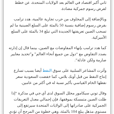
ثاني أكبر اقتصاد في العالم بعد الولايات المتحدة، عن خطط
لفرض رسوم جمركية مضادة.
وبالإضافة إلى المخاوف من حرب تجارية عالمية، هدد ترامب
بفرض رسوم إضافية بنسبة 50 بالمئة على السلع الصينية ما لم
تسحب الصين تعريفتها الجديدة التي تبلغ 34 بالمئة على السلع
الأميركية.
كما هدد ترامب بإنهاء المفاوضات مع الصين، بينما قال إن إدارته
بصدد التفاوض مع “دول من جميع أنحاء العالم” و”تحديد معايير
صارمة ولكن عادلة”.
وأثرت المشاعر السلبية على سوق
النفط
أيضا بسبب تسارع
إنتاج النفط من قبل أوبك بلاس، كما خفضت السعودية سعر
نفطها الخام القياسي بأكبر نسبة له في أكثر من عامين.
وقال توني سيكامور محلل السوق لدى آي.جي في مذكرة “إذا
ظلت الصين متمسكة بموقفها، فإن إجمالي معدل التعريفات
الجمركية على صادراتها إلى الولايات المتحدة سيرتفع إلى
مستوى مذهل يبلغ 104 بالمئة، وهي خطوة من المرجح أن تؤدي