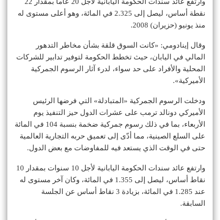
وارتفع عائد سندات الحكومة اليابانية لأجل 20 عاماً بمقدار 22
نقطة أساس، ليصل إلى 2.325 في المائة، وهو أعلى مستوى له
منذ يونيو (حزيران) 2008.
وقال إينادومي: «كانت السوق قلقة بشأن مخاطر التدهور
المالي في اليابان، حيث تخطط الحكومة لتوفير تدابير للشركات
المحلية والأفراد على حد سواء، لدرء آثار الرسوم الجمركية
الأميركية».
ودخلت الرسوم الجمركية «المتبادلة» التي فرضها الرئيس
الأميركي دونالد ترمب على عشرات الدول حيز التنفيذ يوم
الأربعاء، بما في ذلك رسوم جمركية ضخمة بنسبة 104 في المائة
على السلع الصينية، مما أدّى إلى تعميق حربه التجارية العالمية
حتى في الوقت الذي يستعد فيه للمفاوضات مع بعض الدول.
وارتفع عائد سندات الحكومة اليابانية لأجل 10 سنوات بمقدار 10
نقاط أساس، ليصل إلى 1.355 في المائة، وكان آخر مستوى له
عند 1.285 في المائة، بزيادة 3 نقاط أساس عن الجلسة
السابقة.