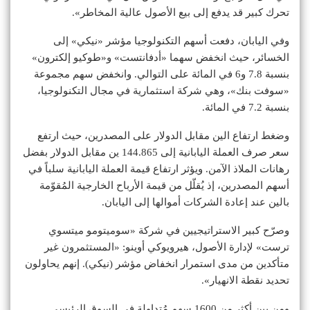
تحرك كبير قد يدفع إلى بيع الأصول عالية المخاطر».
وفي اليابان، دفعت أسهم التكنولوجيا مؤشر «نيكي» إلى
الخسائر، حيث انخفض سهما «أدفانتست» و«طوكيو إلكترون»
بنسبة 7.8 و6 في المائة على التوالي. وانخفض سهم مجموعة
«سوفت بنك»، وهي شركة استثمارية في مجال التكنولوجيا،
بنسبة 7.2 في المائة.
وضغط ارتفاع الين مقابل الدولار على المصدرين، حيث ارتفع
سعر صرف العملة اليابانية إلى 144.865 ين مقابل الدولار بفضل
رهانات الملاذ الآمن. ويؤثر ارتفاع قيمة العملة اليابانية سلباً في
أسهم المصدرين، إذ يُقلّل من قيمة الأرباح الخارجية المُقوّمة
بالين عند إعادة الشركات أموالها إلى اليابان.
وصرّح كبير الاستراتيجيين في شركة «سوميتومو ميتسوي
ترست» لإدارة الأصول، هيرويوكي أوينو: «المستثمرون غير
متأكدين من مدى استمرار انخفاض مؤشر (نيكي). إنهم يحاولون
تحديد نقطة الانهيار».
ومن بين أكثر من 1600 سهم مُتداولة في السوق الرئيسي