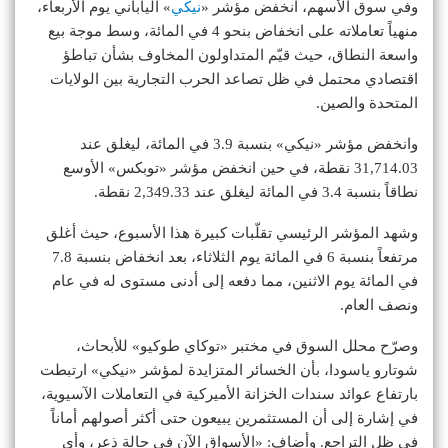
وفي سوق الأسهم، انخفض مؤشر «
نيكي
» الياباني يوم الأربعاء،
منهياً تعاملاته على انخفاض بنحو 4 في المائة، وسط موجة بيع
واسعة النطاق، حيث قيّم المتداولون المخاوف بشأن تباطؤ
اقتصادي محتمل في ظل تصاعد الحرب التجارية بين الولايات
المتحدة والصين.
وانخفض مؤشر «نيكي» بنسبة 3.9 في المائة، ليغلق عند
31,714.03 نقطة، في حين انخفض مؤشر «توبكس» الأوسع
نطاقاً بنسبة 3.4 في المائة ليغلق عند 2,349.33 نقطة.
وشهد المؤشر الرئيسي تقلّبات كبيرة هذا الأسبوع، حيث أغلق
مرتفعاً بنسبة 6 في المائة يوم الثلاثاء، بعد انخفاض بنسبة 7.8
في المائة يوم الاثنين، مما دفعه إلى أدنى مستوى له في عام
ونصف العام.
وصرّح محلل السوق في مختبر «توكاي طوكيو» للأبحاث،
شوتارو ياسودا، بأن الخسائر المتزايدة لمؤشر «نيكي» ارتبطت
بارتفاع عوائد سندات الخزانة الأميركية في التعاملات الآسيوية،
في إشارة إلى أن المستثمرين يبيعون حتى أكثر أصولهم أماناً
في ظل التراجع. وأضاف: «الأسواق الآن في حالة ذعر، وأي