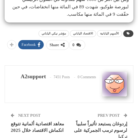
لبورصة طوكيو، شهدت 89 في المائة منها انخفاضات، في حين
حقّقت 9 في المائة منها مكاسب.
الأسهم اليابانية
الاقتصاد الياباني
مؤشر نيكي الياباني
Facebook
Share
0
A2support
7451 Posts
0 Comments
NEXT POST
PREV POST
إردوغان يستبعد تأثيراً سلبياً
معاهد اقتصادية ألمانية تتوقع
لرسوم ترمب الجمركية على
انكماش الاقتصاد خلال 2025
تركيا