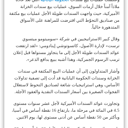
ملاذاً آمناً خلال أزمات السوق، عمليات بيع سندات الخزانة
الأميركية، حيث واجهت السندات طويلة الأجل عمليات بيع مكثفة
من صناديق التحوّط التي اقترضت للمراهنة على الأسواق
المتدهورة حالياً.
وقال كبير الاستراتيجيين في شركة «سوميتومو ميتسوي
ترست» لإدارة الأصول، كاتسوتوشي إينادومي: «لقد ارتفعت
عوائد السندات طويلة الأجل إلى ما يتجاوز مستواها قبل إعلان
ترمب الرسوم الجمركية، وهذا أشبه ببيع بدافع الذعر».
وأشار المتداولون إلى أن عمليات البيع المكثفة في سندات
الخزانة وسندات الحكومة اليابانية قد أدت إلى تصفية تداولات
الأساس، وهي استراتيجيات شائعة لصناديق التحوط لاستغلال
الفجوات الصغيرة بين أسعار السندات النقدية والعقود الآجلة.
وتجاوزت عوائد السندات الأميركية لأجل عشر سنوات مستوى
4.5 في المائة في مرحلة ما، بارتفاع 16 نقطة أساس في آسيا،
وبأكثر من 50 نقطة أساس عن أدنى مستوى لها، يوم الاثنين.