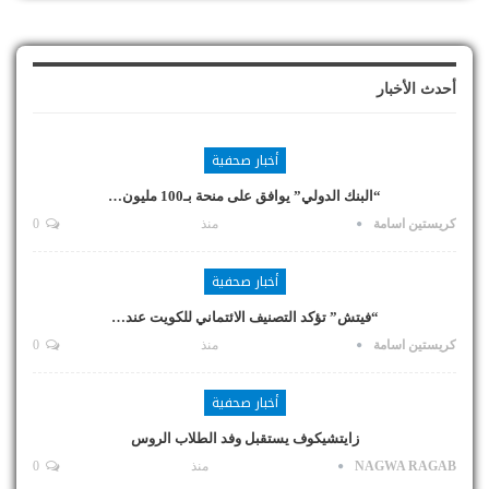
أحدث الأخبار
أخبار صحفية
“البنك الدولي” يوافق على منحة بـ100 مليون…
كريستين اسامة
منذ
0
أخبار صحفية
“فيتش” تؤكد التصنيف الائتماني للكويت عند…
كريستين اسامة
منذ
0
أخبار صحفية
زايتشيكوف يستقبل وفد الطلاب الروس
NAGWA RAGAB
منذ
0