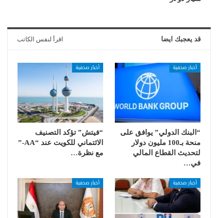
قد يعجبك ايضا
اقرأ لنفس الكاتب
أخبار صحفية
أخبار صحفية
“البنك الدولي” يوافق على
“فيتش” تؤكد التصنيف
منحة بـ100 مليون دولار
الائتماني للكويت عند “AA-”
لتحديث القطاع المالي
مع نظرة…
في…
أخبار صحفية
أخبار صحفية