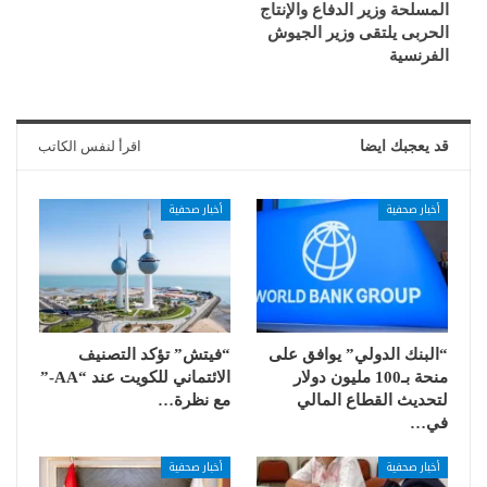
المسلحة وزير الدفاع والإنتاج
الحربى يلتقى وزير الجيوش
الفرنسية
قد يعجبك ايضا
اقرأ لنفس الكاتب
أخبار صحفية
أخبار صحفية
“البنك الدولي” يوافق على
“فيتش” تؤكد التصنيف
منحة بـ100 مليون دولار
الائتماني للكويت عند “AA-”
لتحديث القطاع المالي
مع نظرة…
في…
أخبار صحفية
أخبار صحفية