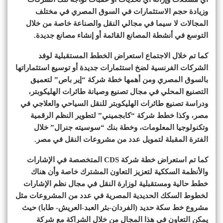
وزيادة حجم الاستثمارات في السوق المصري في مختلف
المجالات لا سيما في مجالي النقل والصناعة خاصة من خلال
التوسع في أنشطة المصانع القائمة أو إنشاء مصانع جديدة.
كما تم خلال الاجتماع استعراض الخطط المستقبلية لوفد
الشركات الفرنسية لضخ استثمارات جديدة أو توسيع استثماراتها
بالسوق المصري ومن أهمها خطة شركة “إير باص” لتعميق
التصنيع المحلي في مجال تصنيع وصيانة طائرات الهليكوبتر،
ودراسة تصنيع طائرات الهليكوبتر للنقل السياحي والعلاجي في
مصر، وكذا خطط شركة “كابجميني” لتطوير النظم الرقمية
وتكنولوجيا المعلومات، وخطة بنك “سوسيته جنرال” خلال
الفترة المقبلة لتمويل عدد من مشروعات النقل في مصر.
كما تم استعراض خطة شركة CDS المتخصصة في الإشارات
والأنظمة السككية لتعزيز التعاون المشترك خاصة وأن هناك
خطط حالية ومستقبلية لوزارة النقل في مجال نظم الإشارات
لخطوط السكك الحديدية المصرية في عدد من المشروعات مثل
مشروع خط سكة حديد (الفردان-بئر العبد-العريش- طابا) حيث
يمكن التعاون في هذا المجال من خلال الشراكة مع شركة