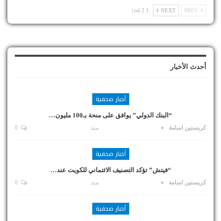
1 od 2 |
NEXT
PREV
أحدث الأخبار
أخبار صحفية
“البنك الدولي” يوافق على منحة بـ100 مليون…
كريستين اسامة
منذ
0
أخبار صحفية
“فيتش” تؤكد التصنيف الائتماني للكويت عند…
كريستين اسامة
منذ
0
أخبار صحفية