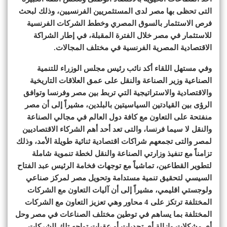
التى تحظى بها مصر لدى المستثمريين الفرنسيين، وذلك لبحث
فرص الاستثمار بالسوق المصري وخطط الشركات الفرنسية
للاستثمار في مصر خلال الفترة المقبلة، في إطار الشراكة
الاقتصادية المصرية الفرنسية في مختلف المجالات.
وفي مستهل اللقاء أكد نائب رئيس مجلس الوزراء للتنمية
الصناعية وزير الصناعة والنقل على عمق العلاقات التاريخية
والاقتصادية والاستراتيجية التي تربط بين مصر وفرنسا وتوافق
الرؤى بين القيادتين السياسيتين بالبلدين، مشيراً إلى أن مصر
منفتحة على التعاون مع كافة دول العالم في مجالي الصناعة
والنقل لا سيما فرنسا، والتى تعد أحد أهم الشركاء الاقتصاديين
لمصر والتى تجمعهم شراكات اقتصادية ثنائية طويلة الأمد، وذلك
تزامناً مع تنفيذ وزارتي الصناعة والنقل لخطة تنموية شاملة
لتطوير القطاعين، تماشياً مع توجهات فخامة الرئيس عبد الفتاح
السيسي لتحقيق تنمية مستدامة وتحويل مصر لمركز صناعي
ولوجستي اقليمي، مشيراً إلى أن آليات التعاون مع الشركات
المختلفة ترتكز على 4 محاور وهي تعزيز التعاون مع الشركات
المختلفة بما يساهم في توطين مختلف الصناعات في مصر وحل
أي مشكلات وإزالة أي تحديات أو عقبات تواجه تلك الشركات