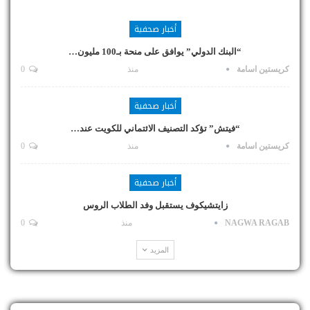
أخبار صحفية
“البنك الدولي” يوافق على منحة بـ100 مليون…
كريستين اسامة
منذ
0
أخبار صحفية
“فيتش” تؤكد التصنيف الائتماني للكويت عند…
كريستين اسامة
منذ
0
أخبار صحفية
زايتشيكوف يستقبل وفد الطلاب الروس
NAGWA RAGAB
منذ
0
المزيد