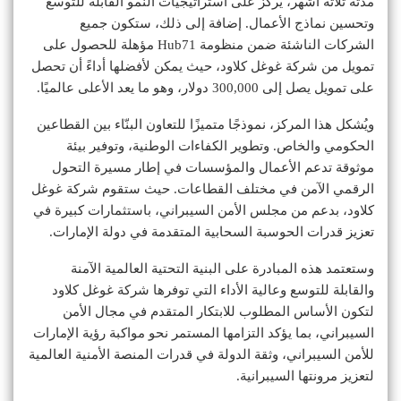
مدته ثلاثة أشهر، يركز على استراتيجيات النمو القابلة للتوسع
وتحسين نماذج الأعمال. إضافة إلى ذلك، ستكون جميع
الشركات الناشئة ضمن منظومة Hub71 مؤهلة للحصول على
تمويل من شركة غوغل كلاود، حيث يمكن لأفضلها أداءً أن تحصل
على تمويل يصل إلى 300,000 دولار، وهو ما يعد الأعلى عالميًا.
ويُشكل هذا المركز، نموذجًا متميزًا للتعاون البنّاء بين القطاعين
الحكومي والخاص. وتطوير الكفاءات الوطنية، وتوفير بيئة
موثوقة تدعم الأعمال والمؤسسات في إطار مسيرة التحول
الرقمي الآمن في مختلف القطاعات. حيث ستقوم شركة غوغل
كلاود، بدعم من مجلس الأمن السيبراني، باستثمارات كبيرة في
تعزيز قدرات الحوسبة السحابية المتقدمة في دولة الإمارات.
وستعتمد هذه المبادرة على البنية التحتية العالمية الآمنة
والقابلة للتوسع وعالية الأداء التي توفرها شركة غوغل كلاود
لتكون الأساس المطلوب للابتكار المتقدم في مجال الأمن
السيبراني، بما يؤكد التزامها المستمر نحو مواكبة رؤية الإمارات
للأمن السيبراني، وثقة الدولة في قدرات المنصة الأمنية العالمية
لتعزيز مرونتها السيبرانية.