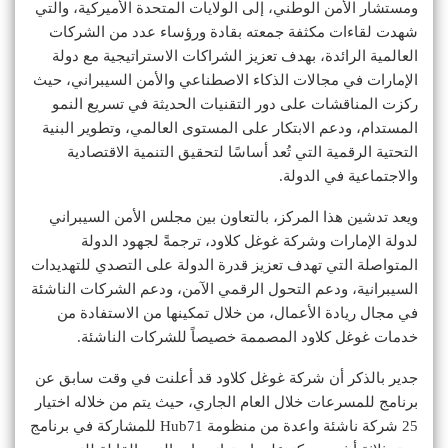
ومستشار الأمن الوطني، إلى الولايات المتحدة الأميركية، والتي
شهدت لقاءات مكثفة جمعته بقادة ورؤساء عدد من الشركات
العالمية الرائدة، بهدف تعزيز الشراكات الاستراتيجية مع دولة
الإمارات في مجالات الذكاء الاصطناعي والأمن السيبراني، حيث
ركزت المناقشات على دور التقنيات الحديثة في تسريع النمو
المستدام، ودعم الابتكار على المستوى العالمي، وتطوير البنية
التحتية الرقمية التي تُعد أساسًا لتحقيق التنمية الاقتصادية
والاجتماعية في الدولة.
ويعد تدشين هذا المركز، بالتعاون بين مجلس الأمن السيبراني
لدولة الإمارات وشركة غوغل كلاود، ترجمةً لجهود الدولة
المتواصلة التي تهدف تعزيز قدرة الدولة على التصدي للتهديدات
السيبرانية، ودعم التحول الرقمي الآمن، ودعم الشركات الناشئة
في مجال ريادة الأعمال، من خلال تمكينها من الاستفادة من
خدمات غوغل كلاود المصممة خصيصاً للشركات الناشئة.
جدير بالذكر أن شركة غوغل كلاود قد أعلنت في وقت سابق عن
برنامج للمسرعات خلال العام الجاري، حيث يتم من خلاله اختيار
25 شركة ناشئة واعدة من منظومة Hub71 للمشاركة في برنامج