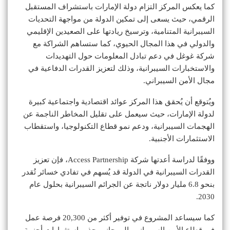
كما يعكس المركز التزام دولة الإمارات باستشراف المستقبل
الرقمي، حيث يسعى إلى تمكين الدولة من مواجهة التحديات
السيبرانية المتنامية، وترسيخ ريادتها على الصعيدين الإقليمي
والدولي في هذا المجال الحيوي، كما ستساهم الشراكة مع
شركة غوغل في دعم تبادل المعلومات حول التهديدات
والاستخبارات السيبرانية، وذلك لتعزيز القدرات الدفاعية في
مجال الأمن السيبراني.
ويُتوقع أن يُحقق هذا المركز عوائد اقتصادية واجتماعية كبيرة
لدولة الإمارات، حيث سيعمل على تقليل المخاطر الناجمة عن
الهجمات السيبرانية، ودعم نمو قطاع التكنولوجيا، واستقطاب
الاستثمارات الأجنبية.
ووفقًا لدراسة أعدتها شركة Access Partnership، فإن تعزيز
القدرات السيبرانية في الدولة قد يُسهم في تفادي خسائر تُقدر
بنحو 6.8 مليار دولار ناتجة عن الجرائم السيبرانية بحلول عام
2030.
كما سيساعد المشروع في توفير أكثر من 20,300 فرصة عمل
في قطاع الأمن السيبراني، إلى جانب جذب استثمارات أجنبية