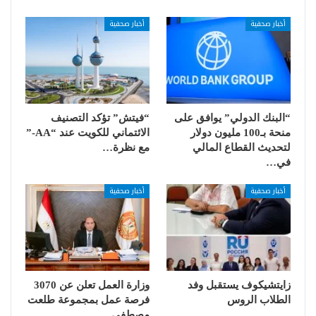
أخبار صحفية
أخبار صحفية
“البنك الدولي” يوافق على
“فيتش” تؤكد التصنيف
منحة بـ100 مليون دولار
الائتماني للكويت عند “AA-”
لتحديث القطاع المالي
مع نظرة…
في…
أخبار صحفية
أخبار صحفية
زايتشيكوف يستقبل وفد
وزارة العمل تعلن عن 3070
الطلاب الروس
فرصة عمل بمجموعة طلعت
مصطفى…