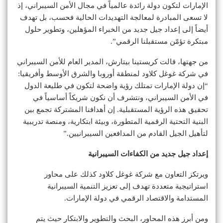
الإمارات لتكون دولة رائدة عالمياً في مجال الأمن السيبراني، إذ
لا تسعى المبادرة لمعالجة التهديدات الحالية فحسب، بل تهدف
أيضاً إلى إعداد جيل جديد من الخبراء المؤهلين، وتطوير حلول
مبتكرة تؤمّن مستقبلنا الرقمي”.
من جهتها، قالت كريستينا بيتارش، المدير العام للأمن السيبراني
في شركة غوغل كلاود لمنطقة أوروبا والشرق الأوسط وأفريقيا:
“إن دولة الإمارات تمتلك رؤية واضحة لتكون في طليعة الدول
في الأمن السيبراني، ونتشرف أن نكون شريكاً أساسياً في
تحقيق هذه الرؤية المستقبلية. إن أهدافنا المشتركة تجمع بين
البنية التحتية الرقمية المتطورة، وبيئة ابتكارية، ومنصة تدريبية
لتأهيل الجيل القادم من المدافعين السيبرانيين.”
إعداد جيل جديد من الكفاءات السيبرانية
ويرتكز التعاون مع شركة غوغل كلاود كذلك على محاور
استراتيجية متعددة تهدف إلى تعزيز التنمية السيبرانية
المستدامة والاقتصاد الرقمي في دولة الإمارات.
ومن أبرز هذه المحاور، البحث والتطوير والابتكار حيث يتم