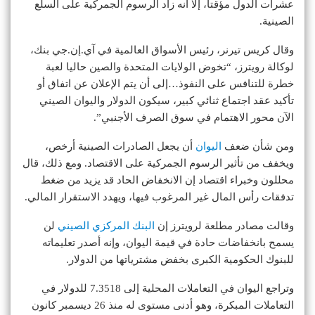
عشرات الدول مؤقتا، إلا أنه زاد الرسوم الجمركية على السلع
الصينية.
وقال كريس تيرنر، رئيس الأسواق العالمية في آي.إن.جي بنك،
لوكالة رويترز، “تخوض الولايات المتحدة والصين حاليا لعبة
خطرة للتنافس على النفوذ…إلى أن يتم الإعلان عن اتفاق أو
تأكيد عقد اجتماع ثنائي كبير، سيكون الدولار واليوان الصيني
الآن محور الاهتمام في سوق الصرف الأجنبي”.
ومن شأن ضعف
اليوان
أن يجعل الصادرات الصينية أرخص،
ويخفف من تأثير الرسوم الجمركية على الاقتصاد. ومع ذلك، قال
محللون وخبراء اقتصاد إن الانخفاض الحاد قد يزيد من ضغط
تدفقات رأس المال غير المرغوب فيها، ويهدد الاستقرار المالي.
وقالت مصادر مطلعة لرويترز إن
البنك المركزي الصيني
لن
يسمح بانخفاضات حادة في قيمة اليوان، وإنه أصدر تعليماته
للبنوك الحكومية الكبرى بخفض مشترياتها من الدولار.
وتراجع اليوان في التعاملات المحلية إلى 7.3518 للدولار في
التعاملات المبكرة، وهو أدنى مستوى له منذ 26 ديسمبر كانون