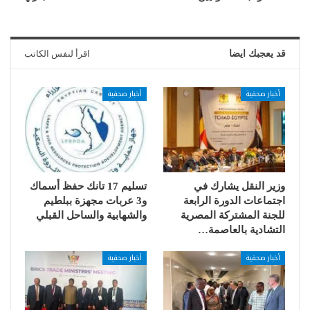
قد يعجبك ايضا
اقرأ لنفس الكاتب
أخبار صحفية
أخبار صحفية
وزير النقل يشارك في
تسليم 17 تانك حفظ أسماك
اجتماعات الدورة الرابعة
و3 عربات مجهزة ببلطيم
للجنة المشتركة المصرية
والشهابية والساحل القبلي
التشادية بالعاصمة…
أخبار صحفية
أخبار صحفية