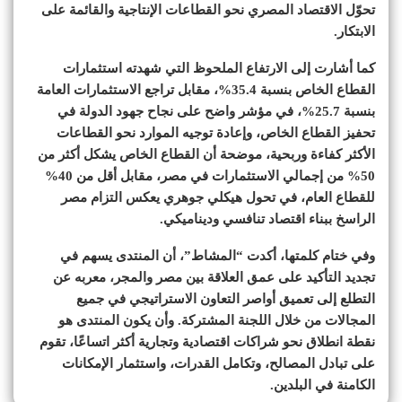
تحوّل الاقتصاد المصري نحو القطاعات الإنتاجية والقائمة على
الابتكار.
كما أشارت إلى الارتفاع الملحوظ التي شهدته استثمارات
القطاع الخاص بنسبة 35.4%، مقابل تراجع الاستثمارات العامة
بنسبة 25.7%، في مؤشر واضح على نجاح جهود الدولة في
تحفيز القطاع الخاص، وإعادة توجيه الموارد نحو القطاعات
الأكثر كفاءة وربحية، موضحة أن القطاع الخاص يشكل أكثر من
50% من إجمالي الاستثمارات في مصر، مقابل أقل من 40%
للقطاع العام، في تحول هيكلي جوهري يعكس التزام مصر
الراسخ ببناء اقتصاد تنافسي وديناميكي.
وفي ختام كلمتها، أكدت “المشاط”، أن المنتدى يسهم في
تجديد التأكيد على عمق العلاقة بين مصر والمجر، معربه عن
التطلع إلى تعميق أواصر التعاون الاستراتيجي في جميع
المجالات من خلال اللجنة المشتركة. وأن يكون المنتدى هو
نقطة انطلاق نحو شراكات اقتصادية وتجارية أكثر اتساعًا، تقوم
على تبادل المصالح، وتكامل القدرات، واستثمار الإمكانات
الكامنة في البلدين.