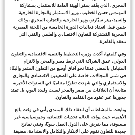
المجري، الذي يعُقد بمقر الهيئة العامة للاستثمار، بمشاركة
المهندس حسن الخطيب، وزير الاستثمار والتجارة الخارجية،
والسيد/ بيتر سيّارتو، وزير الخارجية والتجارة المجري، وذلك
ضمن قبيل انعقاد فعاليات الدورة الخامسة من اللجنة المصرية
المجرية المُشتركة للتعاون الاقتصادي والعلمي والفني التي
تنعقد بالقاهرة.
وفي كلمتها، أكدت وزيرة التخطيط والتنمية الاقتصادية والتعاون
الدولي، عمق الشراكة التي تربط مصر والمجر، والالتزام
المتبادل بالمضي قدمًا نحو آفاق أوسع من التعاون المثمر والبنّاء
في شتى المجالات، خاصة على الصعيدين الاقتصادي والتجاري
والاستثماري والتي شهدت تطورًا متناميًا في السنوات الأخيرة،
متابعة أن العلاقات بين مصر والمجر ليست وليدة اليوم، بل تمتد
جذورها عبر عقود من التفاهم والتعاون.
وتابعت «المشاط»، أن انعقاد ذلك المنتدى يأتي في وقت بالغ
الأهمية، حيث يواجه العالم تحديات اقتصادية وجيوسياسية غير
مسبوقة، مما يفرض على الدول العمل سويًا، وتبني نماذج
جديدة للتعاون تقوم على الابتكار والتكامل والاستدامة، مضيفة