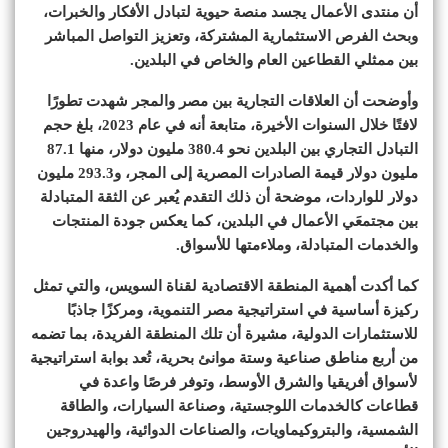
أن منتدى الأعمال يجسد منصة حيوية لتبادل الأفكار والخبرات،
وبحث الفرص الاستثمارية المشتركة، وتعزيز التواصل المباشر
بين ممثلي القطاعين العام والخاص في البلدين.
وأوضحت أن العلاقات التجارية بين مصر والمجر شهدت تطورًا
لافتًا خلال السنوات الأخيرة، متابعة أنه في عام 2023، بلغ حجم
التبادل التجاري بين البلدين نحو 380.4 مليون دولار، منها 87.1
مليون دولار قيمة الصادرات المصرية إلى المجر، و293.3 مليون
دولار للواردات، موضحة أن ذلك التقدم يُعبر عن الثقة المتبادلة
بين مجتمعَي الأعمال في البلدين، كما يعكس جودة المنتجات
والخدمات المتبادلة، وملاءمتها للأسواق.
كما أكدت أهمية المنطقة الاقتصادية لقناة السويس، والتي تمثل
ركيزة أساسية في استراتيجية مصر التنموية، ومركزًا جاذبًا
للاستثمارات الدولية، مشيرة أن تلك المنطقة الفريدة، بما تضمه
من أربع مناطق صناعية وستة موانئ بحرية، تُعد بوابة استراتيجية
لأسواق أفريقيا والشرق الأوسط، وتوفر فرصًا واعدة في
قطاعات كالخدمات اللوجستية، وصناعة السيارات، والطاقة
الشمسية، والبتروكيماويات، والصناعات الدوائية، والهيدروجين