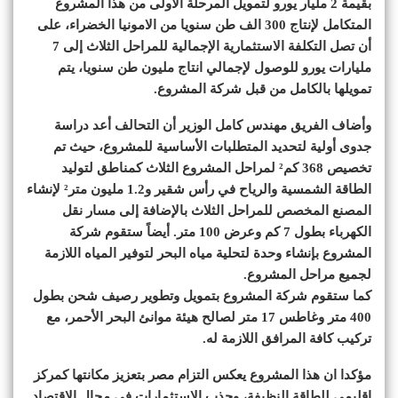
بقيمة 2 مليار يورو لتمويل المرحلة الأولى من هذا المشروع
المتكامل لإنتاج 300 الف طن سنويا من الامونيا الخضراء، على
أن تصل التكلفة الاستثمارية الإجمالية للمراحل الثلاث إلى 7
مليارات يورو للوصول لإجمالي انتاج مليون طن سنويا، يتم
تمويلها بالكامل من قبل شركة المشروع.
وأضاف الفريق مهندس كامل الوزير أن التحالف أعد دراسة
جدوى أولية لتحديد المتطلبات الأساسية للمشروع، حيث تم
تخصيص 368 كم² لمراحل المشروع الثلاث كمناطق لتوليد
الطاقة الشمسية والرياح في رأس شقير و1.2 مليون متر² لإنشاء
المصنع المخصص للمراحل الثلاث بالإضافة إلى مسار نقل
الكهرباء بطول 7 كم وعرض 100 متر. أيضاً ستقوم شركة
المشروع بإنشاء وحدة لتحلية مياه البحر لتوفير المياه اللازمة
لجميع مراحل المشروع.
كما ستقوم شركة المشروع بتمويل وتطوير رصيف شحن بطول
400 متر وغاطس 17 متر لصالح هيئة موانئ البحر الأحمر، مع
تركيب كافة المرافق اللازمة له.
مؤكدا ان هذا المشروع يعكس التزام مصر بتعزيز مكانتها كمركز
إقليمي للطاقة النظيفة، وجذب الاستثمارات في مجال الاقتصاد