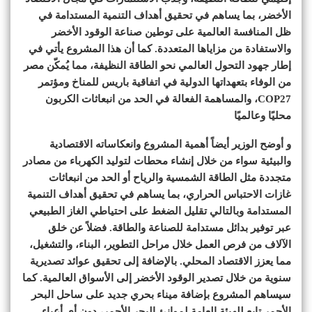
الأخضر، بما يساهم في تحقيق أهداف التنمية المستدامة في
ظل المنافسة العالمية على توطين صناعة الوقود الأخضر
والاستفادة من مزاياها المتعددة. كما أن هذا المشروع يأتي في
إطار جهود التحول العالمي نحو الطاقة النظيفة، مما يُمكّن مصر
من الوفاء بتعهداتها الدولية في اتفاقية باريس للمناخ ومؤتمر
COP27، والمساهمة الفعالة في الحد من انبعاثات الكربون
محليًا وعالميًا
و أوضح الوزير أيضاً أهمية المشروع وانعكاساته الاقتصادية
والبيئية سواء من خلال إنشاء محطات لتوليد الكهرباء من مصادر
متجددة مثل الطاقة الشمسية والرياح أو الحد من انبعاثات
غازات الاحتباس الحراري، بما يساهم في تحقيق أهداف التنمية
المستدامة وبالتالي تقليل الضغط على احتياطي الغاز الطبيعي
عبر توفير بدائل مستدامة للصناعة والطاقة. فضلاً عن خلق
الآلاف من فرص العمل خلال مراحل التطوير، البناء، والتشغيل،
مما يعزز الاقتصاد المحلي. بالإضافة إلى تحقيق عوائد تصديرية
سنوية من خلال تصدير الوقود الأخضر إلى الأسواق العالمية. كما
سيساهم المشروع بإضافة ميناء بحري جديد على ساحل البحر
الأحمر تابع للهيئة العامة لموانئ البحر الأحمر، دون أي أعباء