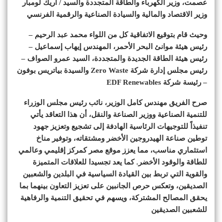
عصمت، وزير الكهرباء والطاقة المتجددة والسيد / اريك لومبار
وزير الاقتصاد والمالية والسيادة الصناعية والرقمية الفرنسي
وحيث قام بتوقيع الاتفاقية كل من اللواء محمد عبد الرحيم –
رئيس هيئة موانئ البحر الأحمر، المهندس إيهاب إسماعيل –
رئيس هيئة الطاقة الجديدة والمتجددة، السيد عمرو الصواف –
رئيس مجلس إدارة شركة Zero Waste والسيدة بياتريس بوفون
– رئيسة شركة EDF Renewables
صرح الفريق مهندس كامل الوزير، نائب رئيس مجلس الوزراء
للتنمية الصناعية ووزير الصناعة والنقل، أن هذا التعاقد يأتي
تنفيذاً للتوجيهات الرئاسية الهادفة إلى تشجيع وتعزيز جهود
توطين صناعة الهيدروجين الأخضر ومشتقاته، وتوفير مناخ
استثماري مناسب، مما يعزز موقع مصر كمركز إقليمي وعالمي
للطاقة والوقود الأخضر. كما يعد تجسيدا للعلاقات المتميزة
والقوية التي تربط بين القيادة السياسية في البلدين والشعبين
الصديقين، وتعكس حرص الجانبين على تعزيز التعاون بينهما بما
يحقق المصالح المشتركة، ويسهم في تحقيق التنمية والرفاهية
للشعبين الصديقين