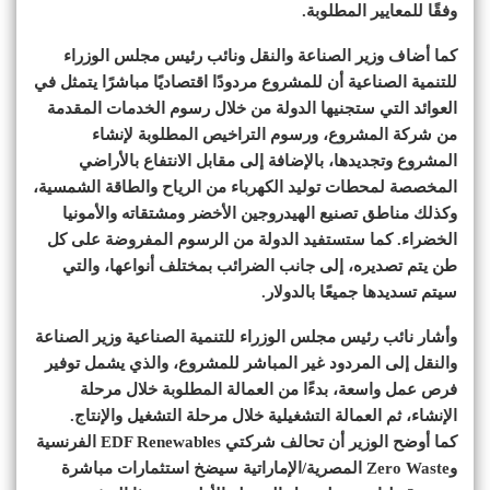
وفقًا للمعايير المطلوبة.
كما أضاف وزير الصناعة والنقل ونائب رئيس مجلس الوزراء
للتنمية الصناعية أن للمشروع مردودًا اقتصاديًا مباشرًا يتمثل في
العوائد التي ستجنيها الدولة من خلال رسوم الخدمات المقدمة
من شركة المشروع، ورسوم التراخيص المطلوبة لإنشاء
المشروع وتجديدها، بالإضافة إلى مقابل الانتفاع بالأراضي
المخصصة لمحطات توليد الكهرباء من الرياح والطاقة الشمسية،
وكذلك مناطق تصنيع الهيدروجين الأخضر ومشتقاته والأمونيا
الخضراء. كما ستستفيد الدولة من الرسوم المفروضة على كل
طن يتم تصديره، إلى جانب الضرائب بمختلف أنواعها، والتي
سيتم تسديدها جميعًا بالدولار.
وأشار نائب رئيس مجلس الوزراء للتنمية الصناعية وزير الصناعة
والنقل إلى المردود غير المباشر للمشروع، والذي يشمل توفير
فرص عمل واسعة، بدءًا من العمالة المطلوبة خلال مرحلة
الإنشاء، ثم العمالة التشغيلية خلال مرحلة التشغيل والإنتاج.
كما أوضح الوزير أن تحالف شركتي EDF Renewables الفرنسية
وZero Waste المصرية/الإماراتية سيضخ استثمارات مباشرة