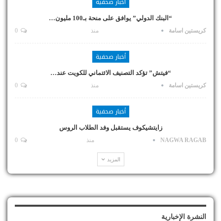
أخبار صحفية
“البنك الدولي” يوافق على منحة بـ100 مليون…
كريستين اسامة
منذ
0
أخبار صحفية
“فيتش” تؤكد التصنيف الائتماني للكويت عند…
كريستين اسامة
منذ
0
أخبار صحفية
زايتشيكوف يستقبل وفد الطلاب الروس
NAGWA RAGAB
منذ
0
المزيد
النشرة الإخبارية