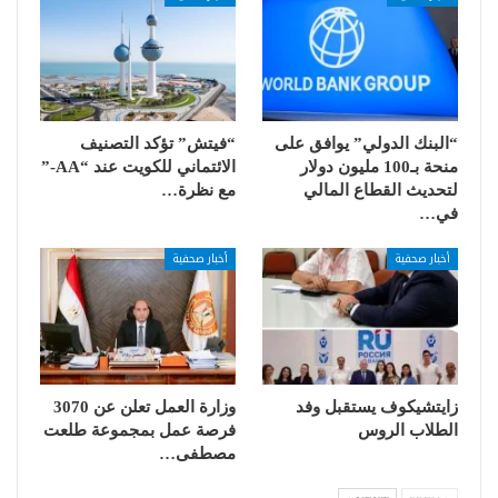
“البنك الدولي” يوافق على
“فيتش” تؤكد التصنيف
منحة بـ100 مليون دولار
الائتماني للكويت عند “AA-”
لتحديث القطاع المالي
مع نظرة…
في…
أخبار صحفية
أخبار صحفية
زايتشيكوف يستقبل وفد
وزارة العمل تعلن عن 3070
الطلاب الروس
فرصة عمل بمجموعة طلعت
مصطفى…