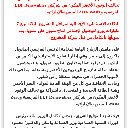
تحالف الوقود الأخضر المكون من شركتي EDF Renewables
الفرنسية وZero Waste المصرية/الإماراتية
التكلفة الاستثمارية الإجمالية لمراحل المشروع الثلاثة تبلغ 7
مليارات يورو للوصول لإجمالي انتاج مليون طن سنويا، يتم
تمويلها بالكامل من قبل شركة المشروع.
على هامش الزيارة الهامة لفخامة الرئيس الفرنسي إيمانويل
ماكرون إلى مصر، وفي إطار التعاون الاستراتيجي الكبير بين
البلدين، تم توقيع اتفاقية تعاون لتطوير، تمويل، بناء، وتشغيل
محطة متكاملة لإنتاج الهيدروجين الأخضر ومشتقاته، بما في ذلك
الأمونيا الخضراء، في محيط منطقة رأس شقير.
وجاءت الاتفاقية بين كل من الهيئة العامة لموانئ البحر الأحمر
وهيئة الطاقة الجديدة والمتجددة، بالشراكة مع تحالف الوقود
الأخضر المكون من شركتي EDF Renewables الفرنسية وZero
Waste المصرية/الإماراتية.
حيث شهد التوقيع الفريق مهندس / كامل الوزير، نائب رئيس
الوزراء للتنمية الصناعية وزير الصناعة والنقل والدكتور/ محمود