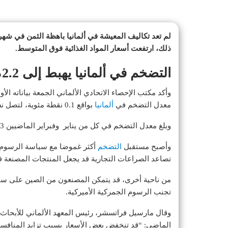
لم تعد تكاليف المعيشة في ألمانيا باهظة الثمن في شه
ذلك، ارتفعت أسعار المواد الغذائية فوق المتوسط.
التضخم في ألمانيا يهبط إلى 2.2% في مارس
وأكد مكتب الإحصاء الاتحادي الألماني الجمعة بياناته ال
معدل التضخم في
ألمانيا
بواقع 0.1 نقطة مئوية، لتصل نسبته إلى 2.2 بالمئة خلال شهر مارس الماضي.
وبلغ معدل التضخم في كل من يناير وفبراير الماضيين 2.3 بالمئة، و2.6 بالمئة في ديسمبر السابق.
وأصبح مستقبل
التضخم
أكثر غموضا مع سياسة الرسوم ال
تصاعد الصراعات التجارية قد يجعل المنتجات المصنعة في 
من ناحية أخرى، قد يتمكن المصنعون من الصين على سبي
تجنب الرسوم الجمركية الأميركية.
وقال مارسيل فراتسشر، رئيس المعهد الألماني للأبحاث ا
الماضي: “قد تنخفض بعض الأسعار بسبب تزايد المنافسة