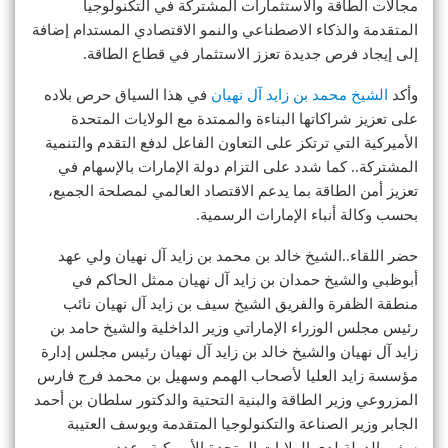
مجالات الطاقة والاستثمارات المشتركة في التكنولوجيا
المتقدمة والذكاء الاصطناعي والنمو الاقتصادي المستدام إضافة
إلى إيجاد فرص جديدة تعزز الاستثمار في قطاع الطاقة.
وأكد
الشيخ محمد بن زايد آل نهيان
في هذا السياق حرص بلاده
على تعزيز شراكاتها البناءة والممتدة مع الولايات المتحدة
الأميركية التي ترتكز على التعاون الفاعل لدفع التقدم والتنمية
المشتركة.. كما شدد على التزام دولة الإمارات بالإسهام في
تعزيز أمن الطاقة بما يدعم الاقتصاد العالمي لمصلحة الجميع،
بحسب وكالة أنباء الإمارات الرسمية.
حضر اللقاء..الشيخ خالد بن محمد بن زايد آل نهيان ولي عهد
أبوظبي والشيخ حمدان بن زايد آل نهيان ممثل الحاكم في
منطقة الظفرة والفريق الشيخ سيف بن زايد آل نهيان نائب
رئيس مجلس الوزراء الإماراتي وزير الداخلية والشيخ حامد بن
زايد آل نهيان والشيخ خالد بن زايد آل نهيان رئيس مجلس إدارة
مؤسسة زايد العليا لأصحاب الهمم وسهيل بن محمد فرج فارس
المزروعي وزير الطاقة والبنية التحتية والدكتور سلطان بن أحمد
الجابر وزير الصناعة والتكنولوجيا المتقدمة ويوسف العتيبة
سفير الدولة لدى الولايات المتحدة الأميركية وعدد من