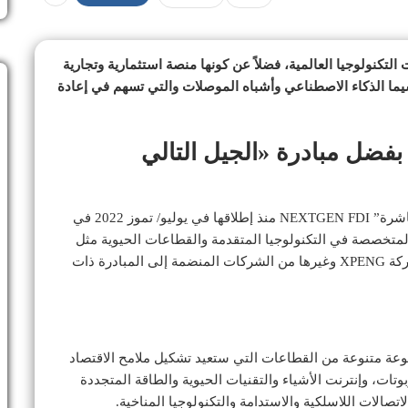
التكنولوجيا العالمية، فضلاً عن كونها منصة استثمارية وتجارية
سيما الذكاء الاصطناعي وأشباه الموصلات والتي تسهم في إعادة
ركة عالمية بفضل مبادرة «الجيل التالي
ونجحت مبادرة “الجيل التالي للاستثمارات الأجنبية المباشرة” NEXTGEN FDI منذ إطلاقها في يوليو/ تموز 2022 في
لا سيما تلك المتخصصة في التكنولوجيا المتقدمة والقطاعات الحيوية مثل
شركة Coinbase وشركة Qualcomm وشركة Ripple وشركة XPENG وغيرها من الشركات المنضمة إلى المبادرة ذات
عة متنوعة من القطاعات التي ستعيد تشكيل ملامح الاقتصاد
تات، وإنترنت الأشياء والتقنيات الحيوية والطاقة المتجددة
اتصالات اللاسلكية والاستدامة والتكنولوجيا المناخية.