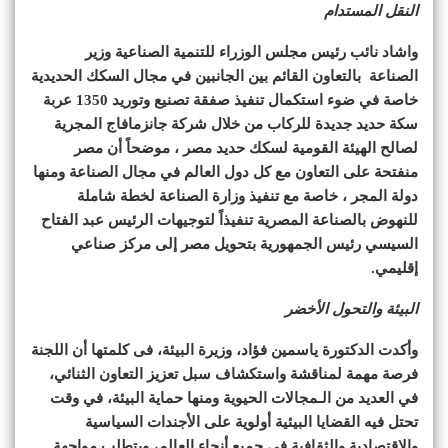
النقل المستدام
واشاد نائب رئيس مجلس الوزراء للتنمية الصناعية وزير
الصناعة بالتعاون القائم بين الجانبين في مجال السكك الحديدية
خاصة في ضوء استكمال تنفيذ صفقة تصنيع وتوريد 1350 عربة
سكة حديد جديدة للركاب من خلال شركة جانزمافاج المجرية
لصالح الهيئة القومية لسكك حديد مصر ، موضحاً أن مصر
منفتحة على التعاون مع كل دول العالم في مجال الصناعة ومنها
دولة المجر ، خاصة مع تنفيذ وزارة الصناعة لخطة شاملة
للنهوض بالصناعة المصرية تنفيذاً لتوجيهات الرئيس عبد الفتاح
السيسي رئيس الجمهورية بتحويل مصر إلى مركز صناعي
إقليمي.
البيئة والتحول الأخضر
وأكدت الدكتورة ياسمين فؤاد، وزيرة البيئة، فى كلمتها أن اللجنة
فرصة مهمة لمناقشة واستكشاف سبل تعزيز التعاون الثنائي،
في العديد من الـمجالات الحيوية ومنها حماية البيئة، في وقت
تحتل فيه القضايا البيئية أولوية على الأجندات السياسية
والاقتصادية والثقافية في جميع أنحاء العالم، ويتطلب مواجهة