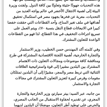
هذه التحديات جهودًا حثيثة وتعاونًا بين كافة الدول. ولفتت وزيرة
البيئة إلى اهمية الانتقال الأخضر في عالم يواجه العديد من
التحديات، معربة عن فخرها بجهود مصر في استكمال تحقيق
أهدافها في ملف تغير المناخ، وأحد القطاعات التي حققت خفضا
كبيرا في الانبعاثات قطاع النقل بنسبة ٧٠٪؜، ويتم العمل على
تسريع اجراءات التخفيف في هذا القطاع، لذا فهو من القطاعات
الواعدة للتعاون المشترك.
وفي كلمته أكد المهندس حسن الخطيب، وزير الاستثمار
والتجارة الخارجية، أهمية اللجنة الاقتصادية المشتركة في طرح
ومناقشة كافة موضوعات ومجالات التعاون ذات الاهتمام
المشترك بين البلدين مشيرا إلى قوة واستراتيجية العلاقات
الثنائية التي تربط مصر والمجر، مشيرًا إلى أن البلدين تمتلكان
مقومات وفرص كبيرة لتعزيز التعاون المشترك في مجالات
التجارة والاستثمار.
من جانبه، عبر السيد/ بيتر سيارتو، وزير الخارجية والتجارة
المجري، عن تقديره لحفاوة الاستقبال من الجانب المصري،
والحرص على توطيد أطر التعاون، موضحًا أن البلدين لديهما