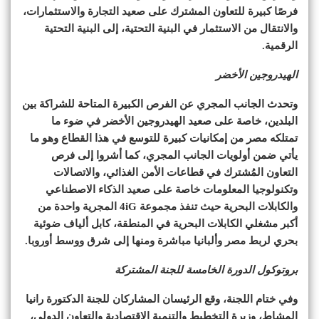
فرصًا كبيرة للتعاون المشترك على صعيد التجارة والاستثمارات،
والانتقال من الاستثمار في البنية التحتية، إلى البنية التحتية
الرقمية.
الهيدروجين الأخضر
وتحدث الجانب المجري عن الفرص الكبيرة المتاحة للشراكة بين
البلدين، خاصة على صعيد الهيدروجين الأخضر في ضوء ما
تمتلكه مصر من إمكانيات كبيرة للتوسع في هذا القطاع وهو ما
يأتي ضمن أولويات الجانب المجري، كما أشروا إلى فرص
التعاون المُشترك في قطاعات الأمن الغذائي، والاتصالات
وتكنولوجيا المعلومات خاصة على صعيد الذكاء الاصطناعي
والكابلات البحرية حيث تنفذ مجموعة 4iG المجرية واحدة من
أكبر مشغلي الكابلات البحرية في المنطقة، كابل ألياف ضوئية
بحري لربط مصر وألبانيا مباشرة ومنها إلى شرق ووسط أوروبا.
بروتوكول الدورة الخامسة للجنة المشتركة
وفي ختام اللجنة، وقع الرئيسان المشاركان للجنة الدكتورة رانيا
المشاط، وزيرة التخطيط والتنمية الاقتصادية والتعاون الدولي،