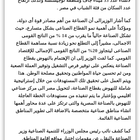
لانشاء عدد 33 ميناء جاف ومنطقة لوجيستسة وكذلك ارتفاع
عدد السكان من فئة الشباب في مصر .
كما أشار الوزيرالى أن الصناعة من أهم مصادر قوة أى دولة،
ومؤكداً على أهمية نمو القطاع الصناعى بشكل متسارع، حيث
تشكل الصناعة حالياً ما يقرب من 14 % من الناتج القومى
الاجمالى، مشيراً إلى التطلع نحو زيادة نسبة مساهمة القطاع
الصناعى ليتجاوز 20% من الناتج القومى الإجمالى للإقتصاد
القومي. كما لفت الوزير إلى ان الإهتمام بالنهوض بقطاع
الصناعة ينعكس على توفير فرص التشغيل وتوفير العملة الصعبة
ومن ثم تحسين حياة المواطنين وتحقيق مصلحة الوطن. هذا
ويتم العمل على تحقيق تلك المستهدفات من خلال إستراتيجية
شاملة للنهوض بقطاع الصناعة، لتحويل مصر الى مركز صناعي
اقليمي وبإعتبار ما يتم تنفيذه من مستهدفات الخطة العاجلة
للنهوض بالصناعة المصرية والتى ترتكز على عدة محاور أهمها
انشاء مناطق صناعية متخصصة بالاضافة الى تطوير المناطق
الصناعية القائمة.
كما كشف نائب رئيس مجلس الوزراء للتنمية الصناعية وزير
الصناعة والنقل، عن مقومات اختيار مواقع اقامة المناطق