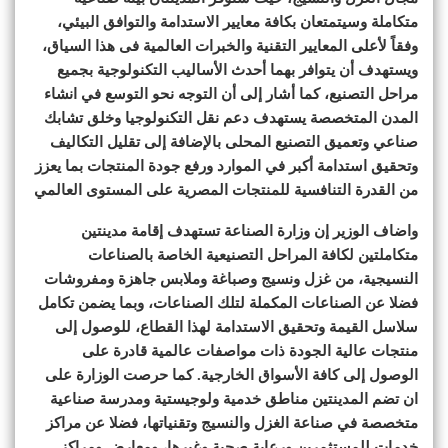
متكاملة وسيتمتعان بكافة معايير الاستدامة والتوافق البيئي،
وفقاً لأعلى المعايير التقنية والخبرات العالمية فى هذا السياق،
ويستهدف أن يتوافر بهما أحدث الأساليب التكنولوجية بجميع
مراحل التصنيع، كما أشار إلى أن التوجه نحو التوسع في انشاء
المدن المتخصصة يستهدف دعم نقل التكنولوجيا وخلق تشابك
صناعي وتعميق التصنيع المحلى بالإضافة إلى تقليل التكاليف
وتحقيق استدامة أكبر في الموارد ورفع جودة المنتجات بما يعزز
من القدرة التنافسية للمنتجات المصرية على المستوى العالمي
واضاف الوزير إن وزارة الصناعة تستهدف إقامة مدينتين
متكاملتين لكافة المراحل التصنيعية الخاصة بالصناعات
النسيجية، من غزل ونسيج وصباغة وملابس جاهزة ومفروشات
فضلا عن الصناعات المكملة لتلك الصناعات، وبما يضمن تكامل
سلاسل القيمة وتحقيق الاستدامة لهذا القطاع، للوصول إلى
منتجات عالية الجودة ذات مواصفات عالمية قادرة على
الوصول إلى كافة الأسواق الخارجية. كما حرصت الوزارة على
ان تضم المدينتين مناطق خدمية ولوجيستية ومدرسة صناعية
متخصصة في صناعة الغزل والنسيج وتقنياتها، فضلا عن مراكز
خدمات للمستثمرين ورعاية صحية وغيرها، ومعارض ومراكز