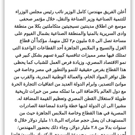
أعلن الفريق مهندس/ كامل الوزير نائب رئيس مجلس الوزراء
للتنمية الصناعية وزير الصناعة والنقل، خلال مؤتمر صحفى
موسع عن اطلاق مدينتين نسيجيتين متكاملتين بكلا من منطقة
وادى السريرية بالمنيا والمنطقة الصناعية بشمال الفيوم على
مساحة تصل الى ٥.٥ مليون م٢ لكل منهما، مؤكداً أن قطاع
الغزل والنسيج و الملابس الجاهزة أحد القطاعات الواعدة التى
تمتلك فيها مصر مميزات تنافسية كبيرة تسهم بشكل كبير في
نمو الاقتصاد المصري، وزيادة فرص العمل للشباب كما يحظى
هذا القطاع بفرص حقيقية للنمو والتطور في مصر وخاصة في
ظل توافر المواد الخام، والعمالة الوطنية المدربة، والقرب من
موانئ التصدير، وابرام الدولة العديد من اتفاقيات التجارة الحرة
مع دول العالم بالاضافة الى ما تملكه مصر من خبرات تاريخية
طويلة لاستغلال القطن المصري وتعظيم القيمة المضافة له.
مشيرا الى ان الدولة لديها خطة واعدة لمضاعفة الصادرات
المصرية في هذا القطاع وخاصة الملابس الجاهزة حيث من
المستهدف ان يصل حجم صادراته الى١١.٥ مليار دولار خلال ٥
سنوات بدلا من ٢.٨ مليار دولار، وجاء ذلك بحضور المهندس/
أحمد السويدى رئيس مجموعة السويدي إليكتريك،والسيد/ فاضل