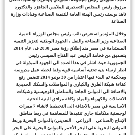
مرزوق رئيس المجلس التصديرى للملابس الجاهزة والدكتورة
ناهد يوسف رئيس الهيئة العامة للتنمية الصناعية وقيادات وزارة
الصناعة
وخلال المؤتمر استعرض نائب رئيس مجلس الوزراء للتنمية
الصناعية وزير الصناعة والنقل ، الجهود الوطنية لتعزيز التنمية
المستدامة في مصر منذ إطلاق رؤية مصر 2030 فى عام 2014
بتصديق من فخامة الرئيس عبد الفتاح السيسي رئيس
الجمهورية حيث اشار في هذا الصدد الى الجهود المبذولة فى
اطار ارساء بنية تحتية أساسية قوية وفقا لخطة عمل مدروسة
ومحكمة تم البدء فيها اعتبارا من 30 يونيو 2014 تتضمن رفع
كفاءة شبكة الطرق والكباري و المواصلات والسكك الحديدية
بالاضافة الى الموانئ الجافة والمناطق اللوجيستية وشبكات
الاتصالات والكهرباء والمياه وكافة مرافق البنية التحتية
الاساسية في مصر بالاضافة الى التخطيط لانشاء 7 ممرات
لوجستية متكاملة جاري تنفيذها للمساهمة في ربط مناطق
الإنتاج (الصناعي – الزراعي – التعديني) بالموانئ البحرية وربط
الموانئ البحرية على البحر الأحمر بالموانئ البحرية على البحر
المتوسط وخدمة المجتمعات العمرانية الجديدة بواسطة شبكة