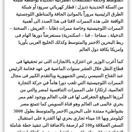
من السكة الحديدية (ديزل / قطار كهربائي سريع) أو شبكة
الطرق الرئيسية مروراً بالموانئ الجافة والمناطق اللوجستية
الواقعة على هذه الممرات لافتا فى هذا الصدد الى أهمية
الممرات اللوجيستية وخاصة ممرات (طابا – العريش ، السخنة –
الدخيلة ، سفاجا – قنا – اسكندرية) مستعرضاً دورها الهام فى
ربط البحرين الاحمر والمتوسط وكذلك الخليج العربى بأوربا
وامريكا بكافة دول العالم
كما أعرب الوزير عن اعتزازه بالانجازات التى تم تحقيقها فى
قطاع النقل خلال العشر سنوات الماضية في عهد فخامة الرئيس
عبد الفتاح السيسي رئيس الجمهورية وبالتقدم الكبير فى مجال
الممرات اللوجيستية التي تلعب دورا هاماً في حركة التجارة
العالمية، ارتكازا على المميزات التنافسية لمصر والتي من
أبرزها الموقع الجغرافى لها فى قلب العالم ووجود اهم ممر
بحري عالمى فى العالم وهو قناة السويس كما تتمتع مصر
بشواطيء ممتدة على البحرين الاحمر والمتوسط بطول 3000
كيلومتر وبها 18 ميناء تجاري بحري لها القدرة على استقبال
السفن العملاقة و100 كم ارصفة بالاضافة الى تنفيذ خطة شاملة