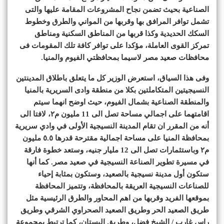
الصناعية بحيث تضمن نجاح المشروعات المقامة عليها والتى
تشمل توافر المرافق بها وقربها من المواني والطرق وخطوط
السكك الحديدية وكذا قربها من المناطق السكنية ومناطق
تمركز القوى العاملة، مؤكدا على توافر كافة تلك المقومات فى
محافظات صعيد مصر لاسيما بمحافظتي الفيوم والمنيا.
وفى هذا السياق، استعرض الوزير كل ما يتعلق باطلاق المدينتين
النسيجيتين المتكاملتين بكلا من منطقة وادى السريرية بالمنيا
والمنطقة الصناعية بشمال الفيوم، حيث اوضح انهما سيتم
اقامتهما على اجمالي مساحة تصل الى 11 مليون م٢، لافتا الى
أنه من المقرر ان تقام المدينة النسيجية الأولى في وادي سريرية
بمحافظة المنيا على مساحة اجمالية مقترحة قدرها ٥.٥ مليون
م٢ وباستثمارات تصل الى 12 مليار جنيه، وستعد خطوة فارقة
في مسيرة تطوير الصناعة النسيجية في صعيد مصر. كما أنها
ستكون أول مدينة نسيجية بالصعيد، وستكون بمثابة إحياء
للصناعات النسيجية العريقة بالمحافظة، وتتميز المحافظة
بموقعها الفريد وقربها من اهم المحاور والطرق الرئيسية مثل
طريق الصعيد الحر وطريق الصعيد الصحراوي الشرقي وطريق
راس غارب / الشيخ فضل، وطريق البستان، كما ترتبط بمجموعة