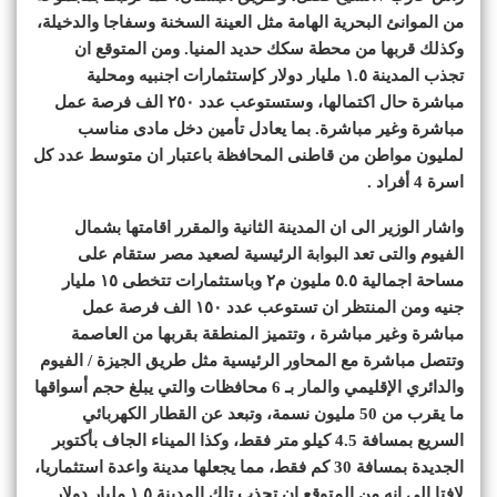
من الموانئ البحرية الهامة مثل العينة السخنة وسفاجا والدخيلة،
وكذلك قربها من محطة سكك حديد المنيا. ومن المتوقع ان
تجذب المدينة ١.٥ مليار دولار كإستثمارات اجنبيه ومحلية
مباشرة حال اكتمالها، وستستوعب عدد ٢٥٠ الف فرصة عمل
مباشرة وغير مباشرة. بما يعادل تأمين دخل مادى مناسب
لمليون مواطن من قاطنى المحافظة باعتبار ان متوسط عدد كل
اسرة 4 أفراد .
واشار الوزير الى ان المدينة الثانية والمقرر اقامتها بشمال
الفيوم والتى تعد البوابة الرئيسية لصعيد مصر ستقام على
مساحة اجمالية ٥.٥ مليون م٢ وباستثمارات تتخطى ١٥ مليار
جنيه ومن المنتظر ان تستوعب عدد ١٥٠ الف فرصة عمل
مباشرة وغير مباشرة ، وتتميز المنطقة بقربها من العاصمة
وتتصل مباشرة مع المحاور الرئيسية مثل طريق الجيزة / الفيوم
والدائري الإقليمي والمار بـ 6 محافظات والتي يبلغ حجم أسواقها
ما يقرب من 50 مليون نسمة، وتبعد عن القطار الكهربائي
السريع بمسافة 4.5 كيلو متر فقط، وكذا الميناء الجاف بأكتوبر
الجديدة بمسافة 30 كم فقط، مما يجعلها مدينة واعدة استثماريا،
لافتا الى انه من المتوقع ان تجذب تلك المدينة ١.٥ مليار دولار