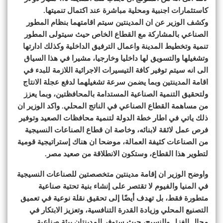
كاستثمارات اجنبية ومحلية مباشرة عند اكتمال تنميتها.
وكشف الوزير عن ان المدينتين سيتم اقامتهما بنظام المطور
الصناعي بالمشاركة مع القطاع الخاص حيث سيتولى المطور
تنمية وتخطيط المدينة واعمال الترفيق الداخلية وكذلك ادارتها
وتشغيلها والتسويق لها داخليا وخارجيا، مشيرا في هذا السياق
الى انه سيتم توفير كافة التيسيرات الاجرائية اللازمة للبدء في
اقامة المدينتين وبما يضمن سرعة تشغيلهما لدفع عجلة الانتاج
ولتحقيق التنمية الصناعية المستدامة بالمحافظتين، وبما يعزز
من مساهمة القطاع الصناعي في الناتج المحلي. واكد الوزير ان
ذلك ياتي في اطار خطة الدولة لتنمية محافظات الصعيد وتوفير
فرص عمل لائقة لابنائه، وخاصة ان قطاع الصناعات النسيجية
من الصناعات كثيفة العمالة، موضحا ان هناك إستراتيجية قومية
لتطوير هذا القطاع، وستكون الانطلاقة من صعيد مصر.
واوضح الوزير ان إقامة مدينتين متخصصتين للصناعات النسيجية
في المنيا والفيوم لا تقتصر على إنشاء بنية تحتية صناعية
متطورة فقط، بل تهدف أيضًا إلى تحقيق نقلة نوعية في تعميق
التصنيع المحلي وزيادة القدرة التنافسية، وتعزيز الابتكار في
مجال الغزل والنسيج، حيث ستوفر المدينتان بيئة صناعية