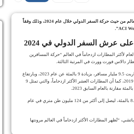
حافظ مطار دبي الدولي على صدارته كأكبر مطار في العالم من حيث حركة السفر الدولي خلال عام 2024، وذلك وفقاً
على عرش السفر الدولي في 2024
لعام لأكثر المطارات ازدحاماً في العالم “حركة المسافرين
 مطار دالاس فورت وورث في المرتبة الثالثة.
وأشار التقرير إلى أن حركة الركاب العالمية في 2024 قاربت 9.5 مليار مسافر، بزيادة 9 بالمئة عن عام 2023، وبارتفاع
3.8 بالمئة مقارنة بمستويات ما قبل وباء كورونا في عام 2019، كما أن المطارات العشر الأكثر ازدحاماً، والتي تمثل 9
من جانب آخر، سجل الشحن الجوي نمواً عالمياً بنسبة 8.4 بالمئة، ليصل إلى أكثر من 124 مليون طن متري في عام
تشي، “تُظهر المطارات الأكثر ازدحاماً في العالم مرونتها