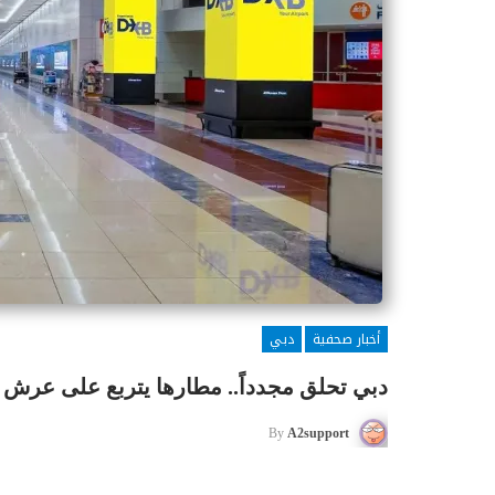
أخبار صحفية
دبي
دبي تحلق مجدداً.. مطارها يتربع على عرش الس
By
A2support