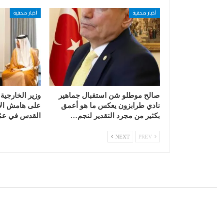
أخبار صحفية
أخبار صحفية
صالح موطلو شن استقبال جماهير
وزير الخارجية
نادي طرابزون يعكس ما هو أعمق
على هامش الا
بكثير من مجرد التقدير لنجم…
القدس في عمّ
NEXT
PREV