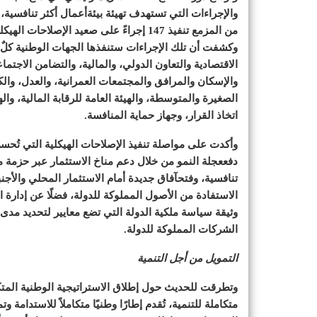
والإجراءات التي تستهدف تهيئة بيئةأعمال أكثر تنافسية، 
من المزمع تنفيذ 147 إجراءً على صعيد الإصلاحات الهيكلية في الفترة المقبلة.
وكشفت أن تلك الإجراءات ستنفذها الجهات الوطنية كلٌ 
الاقتصادية والتعاون الدولي، والمالية، والتضامن الاجتما
والإسكان والمرافق والمجتمعات العمرانية، والعدل، والك
الصغيرة والمتوسطة، والهيئة العامة للرقابة المالية، و
اتخاذ القرار، وجهاز حماية المنافسة.
وأكدت على مواصلة تنفيذ الإصلاحات الهيكلية التي تُح
دفععجلة النمو من خلال دعم مناخ الاستثمار عبر حزمة م
تنافسية، وفتحآفاق جديدة أمام الاستثمار المحلي والأ
الاستفادة من الأصول المملوكة للدولة، فضلًا عن إدارة ا
وثيقة سياسة ملكية الدولة التي تضع معايير لتحديد مدى ت
الشركات المملوكة للدولة.
التمويل من أجل التنمية
وتطرقت للحديث حول إطلاق الاستراتيجية الوطنية المتكا
متكاملة للتنمية، تُقدم إطارًا وطنيًا متكاملاً للاستدامة 