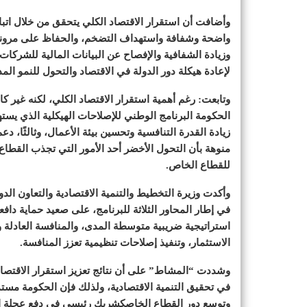
وأضافت أن استقرار الاقتصاد الكلي يتحقق من خلال اتباع
واضحة وشفافة واستهداف التضخم، والحفاظ على مرونة 
وزيادة الشفافية والإفصاح عن البيانات المالية للشركات 
لإعادة هيكلة دور الدولة في الاقتصاد والتحول للنمو الم
وتابعت: رغم أهمية استقرار الاقتصاد الكلي، لكنه غير كاف
زيادة القدرة التنافسية وتحسين بيئة الأعمال، وثالثًا، دع
منوهة بأن التحول الأخضر أحد الأمور التي تجذب القطا
للقطاع الخاص.
وأكدت وزيرة التخطيط والتنمية الاقتصادية والتعاون الدول
في إطار المحاور الثلاثة للبرنامج، على صعيد حماية دا
استراتيجية ضريبية متوسطة المدى، والمنافسة العادلة و
الاستثمار، وتنفيذ إصلاحات تنظيمية تعزز المنافسة.
وشددت “المشاط” على أن نتائج تعزيز استقرار الاقتصاد 
في تحقيق التنمية الاقتصادية، ولذلك فإن الحكومة مستمر
وتوسع دور القطاع الخاصكشريك رئيسي في دفع عجلة ال