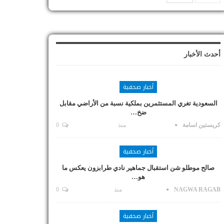
أحدث الأخبار
أخبار صحفية
السعودية تغري المستثمرين بملكية نسبة من الأراضي مقابل
ضخ…
كريستين اسامة
منذ
0
أخبار صحفية
صالح موطلو شن استقبال جماهير نادي طرابزون يعكس ما
هو…
NAGWA RAGAB
منذ
0
أخبار صحفية