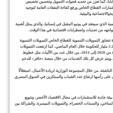
٢٠٣٠، وخطة عمل أديس أبابا، كما تعزز من تحديد فجوات التمويل وتحسين تخصيص
ثمارات القطاع الخاص ورفع كفاءة النفقات العامة لتوجيه
ةوالاجتماعية والبيئية.
مية الذي سيعقد في يونيو المقبل في إسبانيا، والذي يمثل أهمية
واجهه من تحديات واضطرابات اقتصادية في هذا الوقت.
تتجاوز التمويلات التنموية للقطاع الخاص التمويلات التنموية
للحكومة والتي حصلت على نحو 4.2 مليار دولار، مقابل 3.2 مليار للحكومة خلال العام الماضي، كما ارتفعت التمويلات
التنموية للقطاع الخاص لنحو 14.5 مليار دولار في الفترة من 2020 إلى 2014، من خلال عدد من الآليات مثل خطوط
ني، ويتم عرض كل تلك الخدمات من خلال منصة «حافز» للدعم
ناشئة، من خلال المجموعة الوزارية لريادة الأعمال، استغلالًا
تي على رأسها ارتفاع عدد الشباب والمبتكرين في السوق المصري.
يئة جاذبة للاستثمارات في مجال الاقتصاد الأخضر، وتنويع
 المناخي، والسندات الخضراء، والتمويلات الميسرة، والشراكة بين