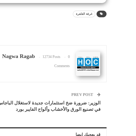
غرفة القاهرة
Nagwa Ragab
12734 Posts
0
Comments
PREV POST
الوزير: ضرورة ضخ استثمارات جديدة لاستغلال الباجا
في تصنيع الورق والأخشاب وألواح الفايبر بورد
قد يعجبك ايضا