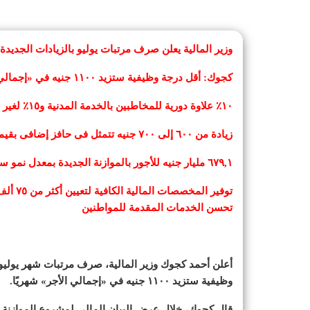
وزير المالية يعلن صرف مرتبات يوليو بالزيادات الجديدة ل
كجوك: أقل درجة وظيفية ستزيد ١١٠٠ جنيه في «إجمالي الأجر» شهريًا
١٠٪ علاوة دورية للمخاطبين بالخدمة المدنية و١٥٪ لغير المخاطبين بحد أدنى ١٥٠ جنيهًا شهريًا
زيادة من ٦٠٠ إلى ٧٠٠ جنيه تتمثل فى حافز إضافى بقيمة مقطوعة لكل العاملين
٦٧٩,١ مليار جنيه للأجور بالموازنة الجديدة بمعدل نمو سنوي ١٨,١٪
تحسن الخدمات المقدمة للمواطنين
أعلن أحمد كجوك وزير المالية، صرف مرتبات شهر يوليو ال
وظيفية ستزيد ١١٠٠ جنيه في «إجمالي الأجر» شهريًا.