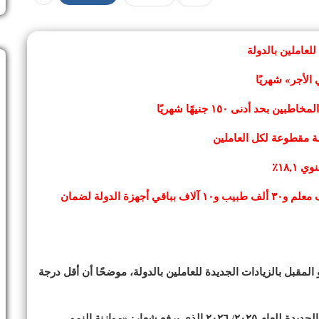
لعاملين بالدولة
توفير المخصصات المالية الكافية لتعيين أكثر من ٧٥ ألف معلم و٣٠ ألف طبيب و١٠ آلاف بباقي أجهزة الدولة لضمان
مقبل بالزيادات الجديدة للعاملين بالدولة، موضحًا أن أقل درجة
قال كجوك، خلال عرض البيان المالى لمشروع الموازنة الجديدة للعام ٢٠٢٥/ ٢٠٢٦ الذى يرفع شعار: «موازنة النمو