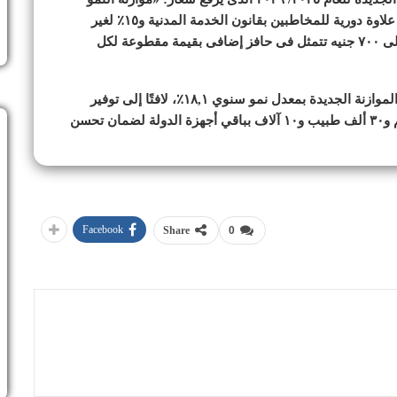
والاستقرار والشراكة مع مجتمع الأعمال»، إن هناك ١٠٪ علاوة دورية للمخاطبين بقانون الخدمة المدنية و١٥٪ لغير
المخاطبين بحد أدنى ١٥٠ جنيهًا شهريًا، وزيادة من ٦٠٠ إلى ٧٠٠ جنيه تتمثل فى حافز إضافى بقيمة مقطوعة لكل
أضاف أنه تم تخصيص ٦٧٩,١ مليار جنيه للأجور بمشروع الموازنة الجديدة بمعدل نمو سنوي ١٨,١٪، لافتًا إلى توفير
المخصصات المالية الكافية لتعيين أكثر من ٧٥ ألف معلم و٣٠ ألف طبيب و١٠ آلاف بباقي أجهزة الدولة لضمان تحسن
Facebook
Share
0