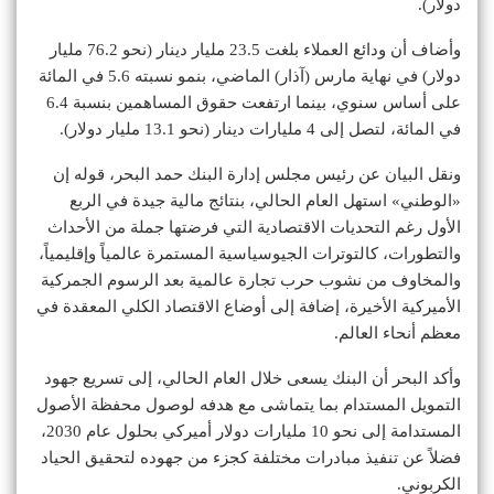
دولار).
وأضاف أن ودائع العملاء بلغت 23.5 مليار دينار (نحو 76.2 مليار
دولار) في نهاية مارس (آذار) الماضي، بنمو نسبته 5.6 في المائة
على أساس سنوي، بينما ارتفعت حقوق المساهمين بنسبة 6.4
في المائة، لتصل إلى 4 مليارات دينار (نحو 13.1 مليار دولار).
ونقل البيان عن رئيس مجلس إدارة البنك حمد البحر، قوله إن
«الوطني» استهل العام الحالي، بنتائج مالية جيدة في الربع
الأول رغم التحديات الاقتصادية التي فرضتها جملة من الأحداث
والتطورات، كالتوترات الجيوسياسية المستمرة عالمياً وإقليمياً،
والمخاوف من نشوب حرب تجارة عالمية بعد الرسوم الجمركية
الأميركية الأخيرة، إضافة إلى أوضاع الاقتصاد الكلي المعقدة في
معظم أنحاء العالم.
وأكد البحر أن البنك يسعى خلال العام الحالي، إلى تسريع جهود
التمويل المستدام بما يتماشى مع هدفه لوصول محفظة الأصول
المستدامة إلى نحو 10 مليارات دولار أميركي بحلول عام 2030،
فضلاً عن تنفيذ مبادرات مختلفة كجزء من جهوده لتحقيق الحياد
الكربوني.