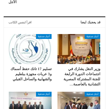
الأجل
قد يعجبك ايضا
اقرأ لنفس الكاتب
أخبار صحفية
أخبار صحفية
وزير النقل يشارك في
تسليم 17 تانك حفظ أسماك
اجتماعات الدورة الرابعة
و3 عربات مجهزة ببلطيم
للجنة المشتركة المصرية
والشهابية والساحل القبلي
التشادية بالعاصمة…
أخبار صحفية
أخبار صحفية