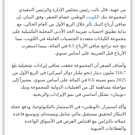
من جهته، قال نائب رئيس مجلس الإدارة والرئيس التنفيذي
لمجموعة بنك
الكويت
الوطني عصام الصقر، وفق البيان، إن
صافي أرباح البنك تأثر خلال الربع الأول من العام الحالي، مع
بداية تطبيق احتساب ضريبة الحد الأدنى المحلية التكميلية على
مجموعة الكيانات متعددة الجنسيات العاملة في الكويت، مما
نتج عنه تراجع صافي الأرباح 8.5 في المائة، بينما استقرت
الأرباح قبل الضريبة على أساس سنوي.
وأضاف الصقر أن المجموعة حققت صافي إيرادات تشغيلية بلغ
310.7 مليون دينار (نحو مليار دولار أميركي) في الربع الأول من
2025 بنمو نسبته 0.6 في المائة على أساس سنوي، مشيراً إلى
مواصلة مساهمة كل من العمليات الدولية للمجموعة وبنك
«بوبيان» بشكل أساسي في نمو الإيرادات والربحية.
وأكد استمرار «الوطني» في الاستثمار بالتكنولوجيا، ودفع عجلة
الابتكار لتحقيق مستقبل مالي شامل ومستدام، وتوسيع قاعدة
عملائه بالتزامن مع اقتناص الفرص في الأسواق الواعدة
والقطاعات الحيوية.