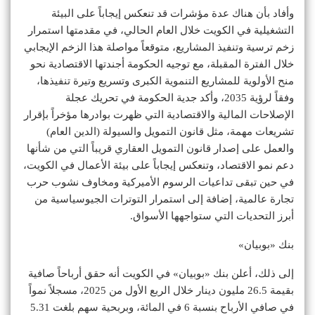
وأفاد بأن هناك عدة مؤشرات قد تنعكس إيجاباً على البيئة
التشغيلية في الكويت خلال العام الحالي، في مقدمتها استمرار
زخم ترسية وتنفيذ المشاريع، متوقعاً مواصلة هذا الزخم الإيجابي
خلال الفترة المقبلة، مع توجيه الحكومة أجندتها الاقتصادية نحو
منح الأولوية للمشاريع التنموية الكبرى وتسريع وتيرة تنفيذها،
وفقاً لرؤية 2035، وأكد جدية الحكومة في تحريك عجلة
الإصلاحات المالية والاقتصادية التي ظهرت بوادرها مؤخراً بإقرار
تشريعات مهمة، مثل قانون التمويل والسيولة (الدين العام)
والعمل على إصدار قانون التمويل العقاري قريباً التي من شأنها
دعم نمو الاقتصاد، وتنعكس إيجاباً على بيئة الأعمال في الكويت،
في حين تبقى تداعيات الرسوم الأميركية ومخاوف نشوب حرب
تجارة عالمية، إضافة إلى استمرار التوترات الجيوسياسية من
أبرز التحديات التي ستواجهها الأسواق.
بنك «بوبيان»
إلى ذلك، أعلن بنك «بوبيان» في الكويت أنه حقق أرباحاً صافية
بقيمة 26.5 مليون دينار خلال الربع الأول من 2025، مسجلاً نمواً
في صافي الأرباح بنسبة 6 في المائة، وبربحية سهم بلغت 5.31