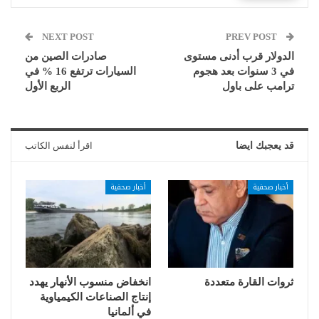
NEXT POST
PREV POST
الدولار قرب أدنى مستوى
صادرات الصين من
في 3 سنوات بعد هجوم
السيارات ترتفع 16 % في
ترامب على باول
الربع الأول
قد يعجبك ايضا
اقرأ لنفس الكاتب
أخبار صحفية
أخبار صحفية
ثروات القارة متعددة
انخفاض منسوب الأنهار يهدد
إنتاج الصناعات الكيمياوية
في ألمانيا