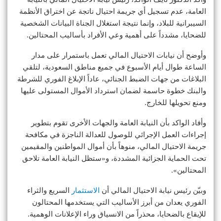
العامة، عدم تسجيل أي جريمة احتيال ناتجة عن اختراق الأنظمة
السيبرانية للبلاد، وإنما نتيجة استغلال الجناة البيانات الشخصية
للضحايا، مشدداً على أهمية وعي الأفراد بأساليب المحتالين.
وأوضح أن نيابات الاحتيال المالي تعمل باستمرار على مدار
الساعة طوال أيام الأسبوع في جميع مناطق السعودية، لتلقي
البلاغات من جهات الضبط الجنائي، عاداً الإبلاغ الفوري للشرطة
والبنك خطوة حاسمة لضمان استرداد الأموال المستولى عليها
ومنع تحويلها للخارج.
وأفاد الواكد بأن النيابة العامة والجهات الأخرى تقوم بتطوير
إجراءات العمل الإجرائي للوصول للعدالة الناجزة في مكافحة
جريمة الاحتيال المالي، منوهاً بأن أموال المواطنين والمقيمين
تحت الحماية الجزائية المشددة، و«ستظل النيابة العامة تلاحق
المحتالين».
وبيّن رئيس نيابة الاحتيال المالي أن
الاستثمار
السريع والثراء
الفوري يعدان من أبرز الأساليب التي يستخدمها المحتالون
للإيقاع بالضحايا، محذراً من الانسياق وراء الإعلانات الوهمية.