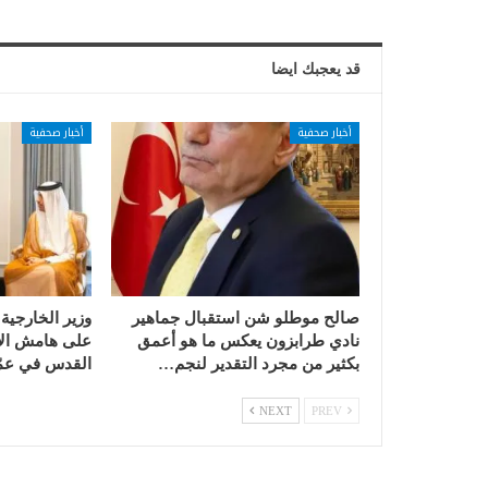
قد يعجبك ايضا
أخبار صحفية
أخبار صحفية
صالح موطلو شن استقبال جماهير
وزير الخارجية
نادي طرابزون يعكس ما هو أعمق
على هامش الا
بكثير من مجرد التقدير لنجم…
القدس في عمّ
NEXT
PREV