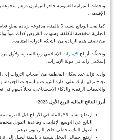
وﺗﺧطت اﻟﻣﯾزاﻧﯾﺔ اﻟﻌﻣوﻣﯾﺔ ﺣﺎﺟز اﻟﺗرﯾﻠﯾون درھم ﻣدﻓوﻋﺔ ﺑ
اﻹﻗﻠﯾﻣﻲ.
ﻣن ﻧﺻف ھذه اﻟزﯾﺎدة ﻣن اﻟﺷﺑﻛﺔ اﻟدوﻟﯾﺔ اﻟﻣﺗﻧﺎﻣﯾﺔ.
وﺗﺧطّت أرﺑﺎح
اﻹﻣﺎرات
اﻹﺳﻼﻣﻲ رﺑﻊ السنوية وﻷول ﻣرة ﻋ
إﺳﻼﻣﻲ رائد ﻓﻲ دولة الإمارات.
ﻧﺟﺎح ﺗرﻛﯾز اﻟﺑﻧك ﻋﻠﻰ إدارة اﻟﺛروات واﻟﻣﻧﺗﺟﺎت اﻟﺟدﯾدة.
واﻟﺧدﻣﺎت اﻟرﻗﻣﯾﺔ واﻟذﻛﺎء اﻻﺻطﻧﺎﻋﻲ، دﺧﻼً ﯾُﺳﮭم ﻓﻲ ﺗﻌو
أبرز النتائج المالية للربع الأول 2025:
ارتفاع ﺑﻧﺳﺑﺔ 56 بالمئة ﻓﻲ اﻷرﺑﺎح ﻗﺑل ا
اﻟﻧﺎﺗﺞ ﻋن اﻟﺗوﺳﻊ اﻹﻗﻠﯾﻣﻲ، وﻗﺎﻋدة اﻟﺗﻣوﯾل ﻣﻧﺧﻔ
أﺻول اﻟﺑﻧك ﺗﺗﺧطﻰ ﺣﺎﺟز اﻟﺗرﯾﻠﯾون درھم