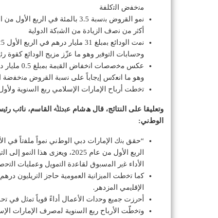
ﻣﻧﺧﻔض اﻟﺗﻛﻠﻔﺔ
أﻛﺛر ﻣن ﻧﺻف اﻟزﯾﺎدة ﻣن اﻟﺷﺑﻛﺔ اﻟدوﻟﯾﺔ
وﺣﺳﺎﺑﺎت اﻟﺗوﻓﯾر وھو ﻣﺎ ﻋزّز ﻣزﯾﺞ اﻟوداﺋﻊ ﻛﻘوة ر
عكس ﻣﺧﺻﺻﺎت 
وھو ﻣﺎ اﻧﻌﻛس إﯾﺟﺎﺑﺎً ﻋﻠﻰ ﻧﺳﺑﺔ اﻟﻘروض ﻣﻧﺧﻔﺿﺔ اﻟﻘﯾﻣﺔ ﺑﻧﺳﺑ
ﺗﺧطت أرﺑﺎح اﻹﻣﺎرات اﻹﺳﻼﻣﻲ رﺑﻊ اﻟﺳﻧوﯾﺔ وﻷول 
وتعليقا على النتائج، قال ھﺷﺎم ﻋﺑدﷲ اﻟﻘﺎﺳم، ﻧﺎﺋب رﺋ
اﻟوطﻧﻲ:
اﻟرﺑﻊ اﻷول ﻣن ﻋﺎم 2025، وﯾﻌزى 
اﻷداء ﻏﯾر اﻟﻣﺳﺑوق ﻟﻘﺎﻋدة اﻟﺗﻣوﯾل وﻋﻣﻠﯾﺎت اﻟﺗﺣﺻ
ﻛﻣﺎ ﺗﺧطت اﻟﻣﯾزاﻧﯾﺔ اﻟﻌﻣوﻣﯾﺔ ﺣﺎﺟز اﻟﺗرﯾﻠﯾون درھ
اﻹﻗﻠﯾﻣﻲ اﻟﻣزدھر.
أﺣرزت ﺟﻣﯾﻊ وﺣدات اﻷﻋﻣﺎل أداءً ﻗوﯾﺎً ﺗﻣﺛل ﻓﻲ ﺗﺣﻘ
وﺗﺧطّت اﻷرﺑﺎح رﺑﻊ اﻟﺳﻧوﯾﺔ ﻟﻣﺻرف اﻹﻣﺎرات اﻹﺳ