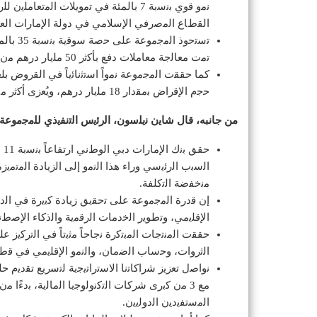
اﻟﻘطﺎع اﻟﻣﺻرﻓﻲ اﻹﺳﻼﻣﻲ ﻓﻲ دوﻟﺔ اﻹﻣﺎرات اﻟﻌرﺑ
ﺗﺳﺗﺣوذ 
ﺗﻣت ﻣﻌﺎﻟﺟﺔ ﻣﻌﺎﻣﻼت دﻓﻊ ﺑﺄﻛﺛر 50 ﻣﻠﯾﺎر درھم ﻣن اﻹﻧﻔﺎق ﺑﺑطﺎﻗﺎت اﻻﺋﺗﻣﺎن واﻟﺧﺻم ﺧﻼل اﻟرﺑﻊ اﻷول ﻣن ﻋﺎم 2025.
ﺣﺟم اﻹﻗراض ﺑﻣﻘدار 18 ﻣﻠﯾﺎر درھم، وﯾُﻌزى أﻛﺛر ﻣن ﻧﺻف ھذا اﻻرﺗﻔﺎع إﻟﻰ اﻟﺷﺑﻛﺔ اﻟدوﻟﯾﺔ اﻟﻣﺗﻧﺎﻣﯾﺔ”.
من جانبه، قال ﺷﺎﯾن ﻧﯾﻠﺳون، اﻟرﺋﯾس اﻟﺗﻧﻔﯾذي ﻟﻠﻣﺟﻣوﻋﺔ:
ﺣﻘ
اﻟﺳﺑب اﻟرﺋﯾﺳﻲ وراء ھذا اﻟﻧﻣو إﻟﻰ اﻟزﯾﺎدة اﻟﻣﺗﻣ
ﻣﻧﺧﻔﺿﺔ اﻟﺗﻛﻠﻔﺔ.
إن ﻗدرة اﻟﻣﺟﻣوﻋﺔ ﻋﻠﻰ ﺗﺣﻘﯾﻖ زﯾﺎدة ﻛﺑﯾرة ﻓﻲ اﻟ
اﻹﻗﻠﯾﻣﻲ، وﺗطوﯾر اﻟﺧدﻣﺎت اﻟرﻗﻣﯾﺔ واﻟذﻛﺎء اﻹﺻطﻧﺎ
ﺣﻘﻘت اﻟﻣﻧﺗﺟﺎت اﻟﻣﺑﺗﻛرة ﻧﺟﺎﺣﺎً ﻣﺛﺑﺗﺎً ﻓﻲ اﻟﺗرﻛﯾز 
اﻟﺛروات، وﺣﺳﺎب اﻟﺿﻣﺎن، واﻟﻧﻣو اﻹﻗﻠﯾﻣﻲ ﻓﻲ ﻗطﺎ
ﻧواﺻل ﺗﻌزﯾز ﺷراﻛﺎﺗﻧﺎ اﻻﺳﺗراﺗﯾﺟﯾﺔ ﻟﺗﺳرﯾﻊ ﺗﻘدﯾم ﺣﻠ
ﻣﻊ 3 ﻣن ﻛﺑرى ﺷرﻛﺎت اﻟﺗﻛﻧوﻟوﺟﯾﺎ اﻟﻣﺎﻟﯾﺔ، ﺑدءًا
اﻟﻣﺳﺗﻔﯾدﯾن اﻟدوﻟﯾﯾن.