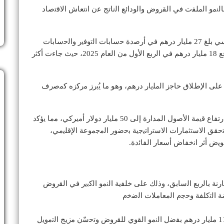
ﺎﻟﻧﻣو اﻟﻣﻠﻔت ﻓﻲ اﻟﻘروض واﻟوداﺋﻊ اﻟﻧﺎﺗﺞ ﻋن اﻧﺗﻌﺎش اﻻﻗﺗﺻﺎد
ﻛﻣﺎ ﻧﻣت اﻟوداﺋﻊ ﺑﻧﺳﺑﺔ 5 بالمئة، ﻣدﻓوﻋﺔ ﺑزﯾﺎدة ﺑﻣﺑﻠﻎ ﻗﯾﺎﺳﻲ ﺑﻠﻎ 27 ﻣﻠﯾﺎر درھم ﻓﻲ أرﺻدة ﺣﺳﺎﺑﺎت اﻟﺗوﻓﯾر واﻟﺣﺳﺎﺑﺎت
اﻟﺟﺎرﯾﺔ ﻣﻧﺧﻔﺿﺔ اﻟﺗﻛﻠﻔﺔ. وﺷﮭدت اﻟﻘروض ﻛذﻟك ﻧﻣواً ﺑواﻗﻊ 18 ﻣﻠﯾﺎر درھم ﻓﻲ اﻟرﺑﻊ اﻷول ﻣن اﻟﻌﺎم 2025، ﺣﯾث ﺟﺎءت أﻛﺛر
ﻠﻰ اﻹطﻼق ﺣﺎﺟز اﻟﻣﻠﯾﺎر درھم، وھو ﻣﺎ ﯾُﺑرز ﻣرﻛزه ﻛﻣﺻرف
وأدى ﺗزاﯾد ﻋدد ﺳﻛﺎن اﻟﻣﻧطﻘﺔ ﻣن أﺻﺣﺎب اﻟﺛروات إﻟﻰ ارﺗﻔﺎع ﻗﯾﻣﺔ اﻷﺻول المدارة إﻟﻰ 50 ﻣﻠﯾﺎر دوﻻر أﻣيرﻛﻲ، ﻣﻣﺎ ﯾؤﻛد
 وﺗﺣﻘﻖ اﻻﺳﺗﺛﻣﺎرات اﻻﺳﺗراﺗﯾﺟﯾﺔ ﺑﺣﺿور اﻟﻣﺟﻣوﻋﺔ اﻹﻗﻠﯾﻣﻲ،
ﯾض أﺛر اﻧﺧﻔﺎض أﺳﻌﺎر اﻟﻔﺎﺋدة.
ﻟﺿرﯾﺑﺔ ﻣﻘﺎرﻧﺔ ﺑﺎﻟرﺑﻊ اﻟﺳﺎﺑﻖ، وذﻟك ﻋﻠﻰ ﺧﻠﻔﯾﺔ اﻟﻧﻣو اﻟﻛﺑﯾر ﻓﻲ اﻟﻘروض
ﺿﺔ اﻟﺗﻛﻠﻔﺔ وﺣﺟم اﻟﻣﻌﺎﻣﻼت اﻟﺿﺧم
ارﺗﻔﻊ إجمالي الدخل بنسبة 5 بالمئة ﻟﯾﺻل إﻟﻰ 11.9 ﻣﻠﯾﺎر درھم ﺑﻔﺿل اﻟﻧﻣو اﻟﻘوي ﻟﻠﻘروض وﺗﺣﺳّن ﻣزﯾﺞ اﻟﺗﻣوﯾل