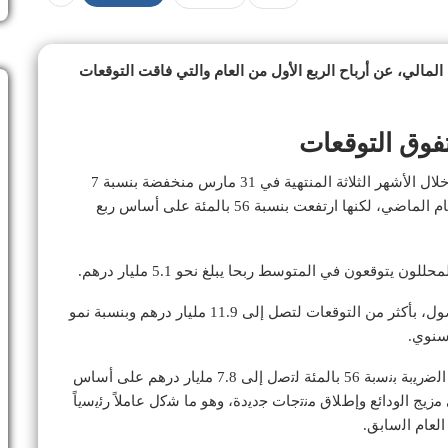
الي، عن أرباح الربع الأول من العام والتي فاقت التوقعات
تفوق التوقعات
6.2 مليار درهم (1.69 مليار دولار) خلال الأشهر الثلاثة المنتهية في 31 مارس منخفضة بنسبة 7
بالمئة، مقارنة مع 6.7 مليار درهم في الربع نفسه من العام الماضي، لكنها ارتفعت بنسبة 56 بالمئة على أساس ربع
وقعون في المتوسط ربحا يبلغ نحو 5.1 مليار درهم.
كما قفز إجمالي دخل أكبر بنوك إمارة دبي من حيث الأصول، بأكثر من التوقعات لتصل إلى 11.9 مليار درهم وبنسبة نمو
وﺣﻘﻖ ﺑﻧك اﻹﻣﺎرات دﺑﻲ اﻟوطﻧﻲ ارﺗﻔﺎﻋﺎً ﻓﻲ اﻷرﺑﺎح ﻗﺑل اﻟﺿرﯾﺑﺔ ﺑﻧﺳﺑﺔ 56 بالمئة ﻟﺗﺻل إﻟﻰ 7.8 ﻣﻠﯾﺎر درھم على أساس
ﯾﺞ اﻟوداﺋﻊ وإطﻼق ﻣﻧﺗﺟﺎت ﺟدﯾدة، وھو ﻣﺎ ﺷﻛل ﻋﺎﻣﻼً رﺋﯾﺳﯾﺎً