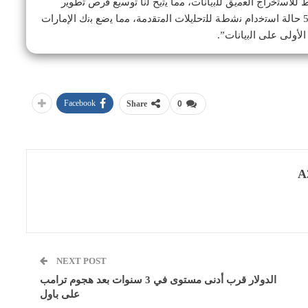
ط ﻟﻼﺳﺗﺧراج اﻟﻌﻣﯾﻖ ﻟﻠﺑﯾﺎﻧﺎت، ﻣﻣﺎ ﯾﺗﯾﺢ ﻟﻧﺎ ﺗوﺳﯾﻊ ﻓرص ﺗطوﯾر
ﺷراﻛﺎت اﻷﻋﻣﺎل ﻣﻊ اﻟﺗﺟﺎر اﻟﺟدد. وﻟدﯾﻧﺎ أﻛﺛر ﻣن 50 ﺣﺎﻟﺔ اﺳﺗﺧدام ﻧﺷطﺔ ﻟﻠﺗﺣﻠﯾﻼت اﻟﻣﺗﻘدﻣﺔ، ﻣﻣﺎ ﯾﺿﻊ ﺑﻧك اﻹﻣﺎرات
اﻷوﻟﻰ ﻋﻠﻰ اﻟﺑﯾﺎﻧﺎت”.
Facebook
Share
0
A
NEXT POST
الدولار قرب أدنى مستوى في 3 سنوات بعد هجوم ترامب
على باول