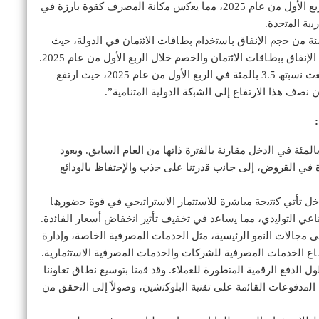
ﻧﻣو ﻗوي ﺑﻧﺳﺑﺔ 7 بالمئة ﻓﻲ ﺗﻣوﯾﻼت اﻟﻣﺗﻌﺎﻣﻠﯾن ﻟﻠرﺑﻊ اﻷول ﻣن ﻋﺎم 2025، ﻣﻣﺎ ﯾﻌﻛس ﻣﻛﺎﻧﺔ اﻟﻣﺻرف ﻛﻘوة ﺑﺎرزة ﻓﻲ
ﯾﺔ اﻟﻣﺗﺣدة.
اﻟﻣﺟﻣوﻋﺔ ﻋﻠﻰ ﺣﺻﺔ ﺳوﻗﯾﺔ ﺑﻧﺳﺑﺔ 35 بالمئة ﻣن ﺣﺟم اﻹﻧﻔﺎق ﺑﺎﺳﺗﺧدام ﺑطﺎﻗﺎت اﻻﺋﺗﻣﺎن ﻓﻲ اﻟدوﻟﺔ، ﺣﯾث
كما ﺣﻘﻘت اﻟﻣﺟﻣوﻋﺔ ﻧﻣواً اﺳﺗﺛﻧﺎﺋﯾﺎً ﻓﻲ اﻟﻘروض ﺑﻠﻐت ﻧﺳﺑﺗﮫ 3.5 بالمئة ﻓﻲ اﻟرﺑﻊ اﻷول ﻣن ﻋﺎم 2025، ﺣﯾث ارﺗﻔﻊ
ﻖ ﺑﻧك اﻹﻣﺎرات دﺑﻲ اﻟوطﻧﻲ ارﺗﻔﺎﻋﺎً ﺑﻧﺳﺑﺔ 11 بالمئة ﻓﻲ اﻟدﺧل ﻣﻘﺎرﻧﺔ ﺑﺎﻟﻔﺗرة ذاﺗﮭﺎ ﻣن اﻟﻌﺎم اﻟﺳﺎﺑﻖ. وﯾﻌود
ﯾزة ﻓﻲ اﻟﻘروض، إﻟﻰ ﺟﺎﻧب ﻗدرﺗﻧﺎ ﻋﻠﻰ ﺟذب واﻹﺣﺗﻔﺎظ ﺑﺎﻟوداﺋﻊ
دﺧل ﺗﺄﺗﻲ ﻛﻧﺗﯾﺟﺔ ﻣﺑﺎﺷرة ﻟﻼﺳﺗﺛﻣﺎر اﻻﺳﺗراﺗﯾﺟﻲ ﻓﻲ ﻗوة ﺣﺿورھﺎ
ﻋﻲ اﻟﺗوﻟﯾدي، ﻣﻣﺎ ﯾﺳﺎﻋد ﻓﻲ ﺗﺧﻔﯾف ﺗﺄﺛﯾر اﻧﺧﻔﺎض أﺳﻌﺎر اﻟﻔﺎﺋدة.
ﻋﻠﻰ ﻣﺟﺎﻻت اﻟﻧﻣو اﻟرﺋﯾﺳﯾﺔ، ﻣﺛل اﻟﺧدﻣﺎت اﻟﻣﺻرﻓﯾﺔ اﻟﺧﺎﺻﺔ، وإدارة
ع اﻟﺧدﻣﺎت اﻟﻣﺻرﻓﯾﺔ ﻟﻠﺷرﻛﺎت واﻟﺧدﻣﺎت اﻟﻣﺻرﻓﯾﺔ اﻻﺳﺗﺛﻣﺎرﯾﺔ.
ول اﻟدﻓﻊ اﻟرﻗﻣﯾﺔ اﻟﻣﺗطورة ﻟﻠﻌﻣﻼء. وﻗد ﻗﻣﻧﺎ ﺑﺗوﺳﯾﻊ ﻧطﺎق ﺗﻌﺎوﻧﻧﺎ
 ﻣن اﻟﻣدﻓوﻋﺎت اﻟﻘﺎﺋﻣﺔ ﻋﻠﻰ ﺗﻘﻧﯾﺔ اﻟﺑﻠوﻛﺗﺷﯾن، وﺻوﻻً إﻟﻰ اﻟﺗﺣﻘﻖ ﻣن