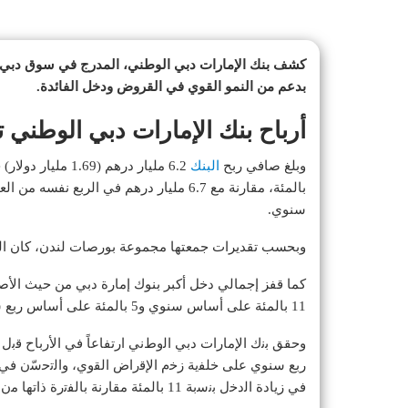
كشف بنك الإمارات دبي الوطني، المدرج في سوق دبي الم
بدعم من النمو القوي في القروض ودخل الفائدة.
أرباح بنك الإمارات دبي الوطني 
وبلغ صافي ربح
البنك
سنوي.
وبحسب تقديرات جمعتها مجموعة بورصات لندن، كان المحللون يت
11 بالمئة على أساس سنوي و5 بالمئة على أساس ربع سنوي.
ربع سنوي ﻋﻠﻰ ﺧﻠﻔﯾﺔ زﺧم اﻹﻗراض اﻟﻘوي، واﻟﺗﺣﺳّن ﻓﻲ ﻣز
ﻓﻲ زﯾﺎدة اﻟدﺧل ﺑﻧﺳﺑﺔ 11 بالمئة ﻣﻘﺎرﻧﺔ ﺑﺎﻟﻔﺗرة ذاﺗﮭﺎ ﻣن اﻟﻌﺎم اﻟﺳﺎﺑﻖ.