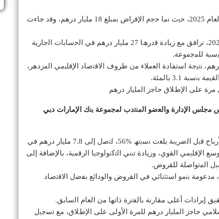
ﻧﻣو اﻟﻘروض ﺑﻧﺳﺑﺔ 3.5 بالمئة ﻓﻲ اﻟرﺑﻊ اﻷول ﻣن اﻟﻌﺎم 2025، ﺣﯾث ﻧﻣﺎ ﺣﺟم اﻹﻗراض ﺑﻣﺑﻠﻎ 18 ﻣﻠﯾﺎر درھم، وﻗد ﺟﺎءت
ﻧﻣت اﻟوداﺋﻊ ﺑﻣﺑﻠﻎ 31 ﻣﻠﯾﺎر درھم ﻓﻲ اﻟرﺑﻊ اﻷول 2025، ﺗراﻓﻖ ﻣﻊ زﯾﺎدة ﻗدرھﺎ 27 ﻣﻠﯾﺎر درھم ﻓﻲ اﻟﺣﺳﺎﺑﺎت اﻟﺟﺎرﯾﺔ
ﺋﯾﺳﯾﺔ ﻟﻠﻣﺟﻣوﻋﺔ.
اﻧﺧﻔﺎض اﻟﻘﯾﻣﺔ ﺑﻣﺑﻠﻎ 0.5 ﻣﻠﯾﺎر درھم، ﻧﺗﯾﺟﺔ اﺳﺗﻔﺎدة اﻟﻌﻣﻼء ﻣن ظروف اﻻﻗﺗﺻﺎد اﻹﻗﻠﯾﻣﻲ اﻟﻣزدھر،
ﺔ 3.1 بالمئة.
ﻣرة ﻋﻠﻰ اﻹطﻼق ﺣﺎﺟز اﻟﻣﻠﯾﺎر درھم
ﯾس ﻣﺟﻠس اﻹدارة واﻟﻌﺿو اﻟﻣﻧﺗدب ﻟﻣﺟﻣوﻋﺔ ﺑﻧك اﻹﻣﺎرات دﺑﻲ
“ﺣﻘﻖ ﺑﻧك اﻹﻣﺎرات دﺑﻲ اﻟوطﻧﻲ ﻧﻣواً ﻣﻠﻔﺗﺎً ﻓﻲ اﻷرﺑﺎح ﻗﺑل اﻟﺿرﯾﺑﺔ ﺑﻠﻐت ﻧﺳﺑﺗﮫ %56، ﻟﺗﺻل إﻟﻰ 7.8 ﻣﻠﯾﺎر درھم ﻓﻲ
ھذا اﻟﻧﻣو إﻟﻰ اﻟﺗوﺳﻊ اﻹﻗﻠﯾﻣﻲ اﻟﻘوي، وزﯾﺎدة ﺗﺑﻧﻲ اﻟﺗﻛﻧوﻟوﺟﯾﺎ اﻟرﻗﻣﯾﺔ، ﺑﺎﻹﺿﺎﻓﺔ إﻟﻰ
ﯾل اﻟﻣﺗواﺻﻠﺔ ﻟﻠﻘروض.
م، ﻣدﻋوﻣﺔ ﺑﻧﻣو اﺳﺗﺛﻧﺎﺋﻲ ﻓﻲ اﻟﻘروض واﻟوداﺋﻊ ﺑﻔﺿل اﻻﻗﺗﺻﺎد
ﯾﻖ إﯾرادات أﻋﻠﻰ ﻣﻘﺎرﻧﺔ ﺑﺎﻟﻔﺗرة ذاﺗﮭﺎ ﻣن اﻟﻌﺎم اﻟﺳﺎﺑﻖ.
ﻼﻣﻲ ﺣﺎﺟز اﻟﻣﻠﯾﺎر درھم ﻟﻠﻣرة اﻷوﻟﻰ ﻋﻠﻰ اﻹطﻼق، ﻣﻊ ﺗﺳﺟﯾل