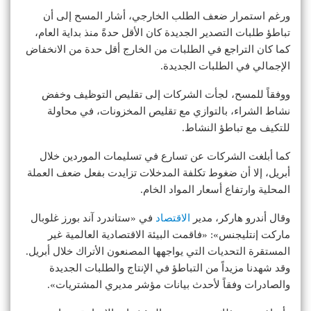
ورغم استمرار ضعف الطلب الخارجي، أشار المسح إلى أن
تباطؤ طلبات التصدير الجديدة كان الأقل حدةً منذ بداية العام،
كما كان التراجع في الطلبات من الخارج أقل حدة من الانخفاض
الإجمالي في الطلبات الجديدة.
ووفقاً للمسح، لجأت الشركات إلى تقليص التوظيف وخفض
نشاط الشراء، بالتوازي مع تقليص المخزونات، في محاولة
للتكيف مع تباطؤ النشاط.
كما أبلغت الشركات عن تسارع في تسليمات الموردين خلال
أبريل، إلا أن ضغوط تكلفة المدخلات تزايدت بفعل ضعف العملة
المحلية وارتفاع أسعار المواد الخام.
وقال أندرو هاركر، مدير
الاقتصاد
في «ستاندرد آند بورز غلوبال
ماركت إنتليجنس»: «فاقمت البيئة الاقتصادية العالمية غير
المستقرة التحديات التي يواجهها المصنعون الأتراك خلال أبريل.
وقد شهدنا مزيداً من التباطؤ في الإنتاج والطلبات الجديدة
والصادرات وفقاً لأحدث بيانات مؤشر مديري المشتريات».