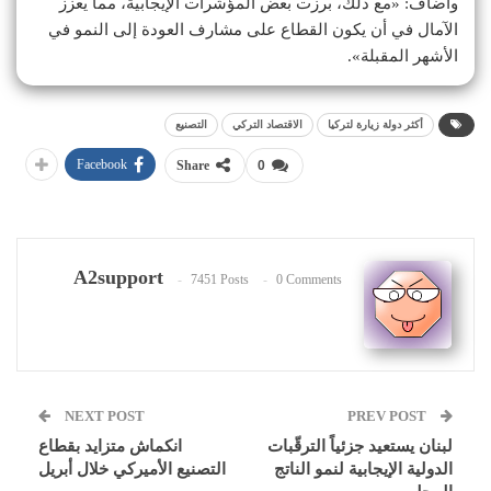
وأضاف: «مع ذلك، برزت بعض المؤشرات الإيجابية، مما يعزز
الآمال في أن يكون القطاع على مشارف العودة إلى النمو في
الأشهر المقبلة».
أكثر دولة زيارة لتركيا
الاقتصاد التركي
التصنيع
Facebook
Share
0
A2support
7451 Posts
0 Comments
NEXT POST
PREV POST
لبنان يستعيد جزئياً الترقّبات
انكماش متزايد بقطاع
الدولية الإيجابية لنمو الناتج
التصنيع الأميركي خلال أبريل