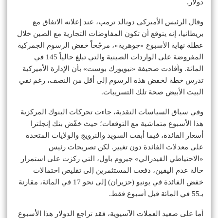
دولار.
وقال الرئيس الأميركي دونالد ترمب، عند إعلانه الاتفاق مع
بريطانيا، إنه يتوقع أن تكون المفاوضات التجارية مع الصين خلال
عطلة نهاية الأسبوع «جوهرية»، مرجّحاً خفض الرسوم الجمركية
المفروضة على الواردات الصينية والتي تبلغ حالياً 145 في
المائة. وأفادت صحيفة «نيويورك بوست» بأن الإدارة الأميركية
تدرس خطة لخفض هذه الرسوم إلى أقل من النصف، رغم نفي
البيت الأبيض صحة تلك التسريبات.
وفي سياق السياسات النقدية، جاءت تحركات البنوك المركزية
هذا الأسبوع متماشية مع التوقعات؛ حيث خفّض بنك إنجلترا
أسعار الفائدة، فيما أبقت السويد والنرويج والولايات المتحدة
على معدلات الفائدة دون تغيير. لكن تصريحات رئيس
«الاحتياطي الفيدرالي» جيروم باول، التي ركزت على استمرار
حالة عدم اليقين، دفعت المستثمرين إلى تقليص احتمالات
خفض الفائدة في يونيو (حزيران) إلى نحو 17 في المائة، مقارنة
بـ55 في المائة قبل أسبوع فقط.
أما على صعيد العملات الآسيوية، فقد تراجع الدولار هذا الأسبوع