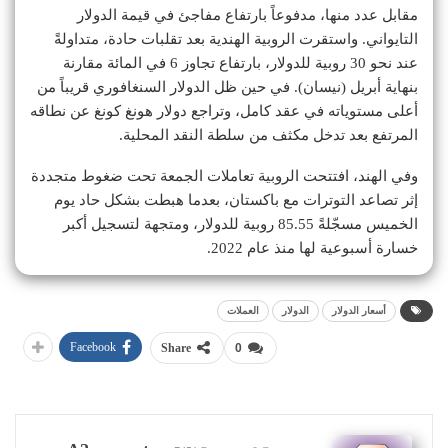
مقابل عدد منها، مدفوعاً بارتفاع مفاجئ في قيمة الدولار
التايواني. واستقرت الروبية الهندية بعد تقلبات حادة، متداولةً
عند نحو 30 روبية للدولار، بارتفاع تجاوز 6 في المائة مقارنة
بنهاية أبريل (نيسان). في حين ظل الدولار السنغافوري قريباً من
أعلى مستوياته في عقد كامل، وتراجع دولار هونغ كونغ عن نطاقه
المرتفع بعد تدخل مكثف من سلطة النقد المحلية.
وفي الهند، افتتحت الروبية تعاملات الجمعة تحت ضغوط متجددة
إثر تصاعد التوترات مع باكستان، بعدما هبطت بشكل حاد يوم
الخميس مسجّلةً 85.55 روبية للدولار، ومتجهة لتسجيل أكبر
خسارة أسبوعية لها منذ عام 2022.
أسعار الدولار
الدولار
العملات
Facebook
Share
0