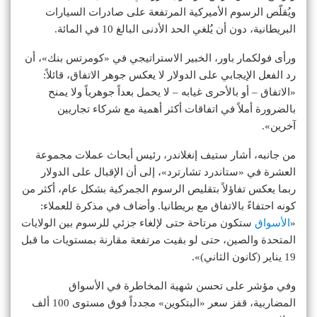
ويُقلّص الرسوم الأميركية المرتفعة على صادرات السيارات
البريطانية، دون أن يُلغي الحد الأدنى البالغ 10 في المائة.
ورأى فولكمار باور، الخبير الاستراتيجي في «كومرتس بنك»، أن
رد الفعل الإيجابي على الدولار لا يعكس جوهر الاتفاق، قائلاً:
«الاتفاق – أو بالأحرى غيابه – لا يحمل بعداً جوهرياً ولا يمنح
بالضرورة أملاً في اتفاقات أكثر أهمية مع شركاء تجاريين
آخرين».
من جانبه، أشار ستيف إنغلاندر، رئيس أبحاث عملات مجموعة
العشرة في «ستاندرد تشارترد»، إلى أن الإقبال على الدولار
ربما يعكس تفاؤلاً بتقليص الرسوم الجمركية بشكل عام، أكثر من
كونه احتفاءً بالاتفاق مع بريطانيا. وأضاف في مذكرة للعملاء:
«
الأسواق
ستكون مرتاحة حتى لإلغاء جزئي للرسوم بين الولايات
المتحدة والصين، حتى لو بقيت مرتفعة مقارنة بمستويات ما قبل
19 يناير (كانون الثاني)».
وفي مؤشر على تحسن شهية المخاطرة في الأسواق
المضاربية، قفز سعر «البتكوين» مجدداً فوق مستوى 100 ألف