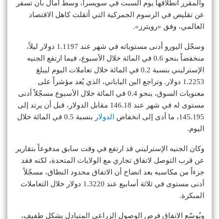
والمقرر انطلاقها يوم السبت في سويسرا، وسط آمال بأن تسفر
عن تقليص في الرسوم الجمركية التي أثقلت كاهل الاقتصاد
العالمي، وفق «رويترز».
وسجّل اليورو أدنى مستوياته في شهر عند 1.1197 دولار ليلاً،
منخفضاً بنحو 0.6 في المائة خلال الأسبوع، فيما ارتفع الجنيه
الإسترليني بنسبة 0.2 في المائة خلال تعاملات اليوم ليبلغ
1.2253 دولار. وتراجع الين الياباني، الذي يُعد مؤشراً على
معنويات السوق، بنحو 0.4 في المائة خلال الأسبوع مسجّلاً أدنى
مستوى له في شهر عند 146.18 مقابل الدولار، قبل أن يرتد إلى
145.195، ما أدى إلى انخفاض
الدولار
بنسبة 0.5 في المائة خلال
اليوم.
وكان الجنيه الإسترليني قد ارتفع في وقت سابق مدفوعاً بتقارير
عن قرب التوصل لاتفاق تجاري مع الولايات المتحدة، لكنه فقد
جزءاً من مكاسبه بعد اتضاح أن الاتفاق محدود النطاق، مسجّلاً
أدنى مستوى في ثلاثة أسابيع عند 1.3220 دولار خلال التعاملات
المبكرة.
ويُوسّع الاتفاق فرص الوصول الزراعي المتبادل بشكل طفيف،