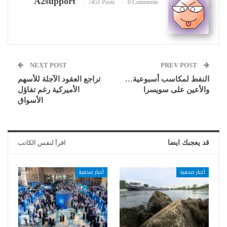
A2support
7451 Posts
0 Comments
NEXT POST
PREV POST
النفط لمكاسب أسبوعية…
تراجع العقود الآجلة للأسهم
والأعين على سويسرا
الأميركية رغم تفاؤل
الأسواق
قد يعجبك ايضا
اقرأ لنفس الكاتب
أخبار صحفية
أخبار صحفية