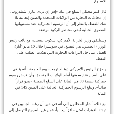
الأسبوع.
قال كبير محللي السلع في بنك «إس إي بي»، بيارن شيلدروب،
إن محادثات التجارة بين الولايات المتحدة والصين إيجابية بلا
شك للنفط، بالنظر إلى أن الرسوم الجمركية عند مستوياتها
القصوى الحالية تُبقي مخاطر الركود مرتفعة.
وسيلتقي وزير الخزانة الأميركي، سكوت بيسنت، مع نائب رئيس
الوزراء الصيني، هي ليفينغ، في سويسرا خلال 10 مايو (أيار)،
للعمل على حل النزاعات التجارية التي هدّدت الطلب على
النفط.
وصرّح الرئيس الأميركي دونالد ترمب، يوم الجمعة، بأنه ينبغي
على الصين فتح سوقها أمام الولايات المتحدة، وأن فرض رسوم
جمركية بنسبة 80 في المائة على السلع الصينية «يبدو قراراً
صائباً». وتبلغ الرسوم الجمركية الحالية على الصين 145 في
المائة.
مع ذلك، أشار المحللون إلى أنه في حين أن رغبة الجانبين في
تهدئة التوترات تُمثل حافزاً إيجابياً، فمن غير المرجح التوصل إلى