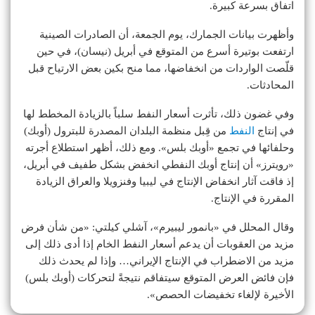
اتفاق بسرعة كبيرة.
وأظهرت بيانات الجمارك، يوم الجمعة، أن الصادرات الصينية
ارتفعت بوتيرة أسرع من المتوقع في أبريل (نيسان)، في حين
قلّصت الواردات من انخفاضها، مما منح بكين بعض الارتياح قبل
المحادثات.
وفي غضون ذلك، تأثرت أسعار النفط سلباً بالزيادة المخطط لها
في إنتاج
النفط
من قِبل منظمة البلدان المصدرة للبترول (أوبك)
وحلفائها في تجمع «أوبك بلس». ومع ذلك، أظهر استطلاع أجرته
«رويترز» أن إنتاج أوبك النفطي انخفض بشكل طفيف في أبريل،
إذ فاقت آثار انخفاض الإنتاج في ليبيا وفنزويلا والعراق الزيادة
المقررة في الإنتاج.
وقال المحلل في «بانمور ليبيرم»، آشلي كيلتي: «من شأن فرض
مزيد من العقوبات أن يدعم أسعار النفط الخام إذا أدى ذلك إلى
مزيد من الاضطراب في الإنتاج الإيراني… وإذا لم يحدث ذلك
فإن فائض العرض المتوقع سيتفاقم نتيجةً لتحركات (أوبك بلس)
الأخيرة لإلغاء تخفيضات الحصص».