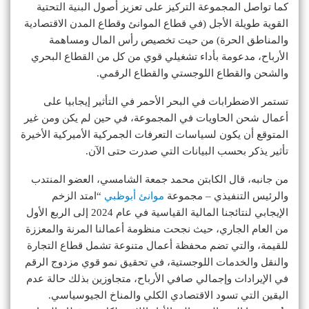
كما تواصل المجموعة التركيز على تعزيز أصول البنية التحتية
القوية طويلة الأجل (في قطاع الموانئ وقطاع المدن الاقتصادية
والمناطق الحرة) من حيت تخصيص رأس المال ومساهمة
الأرباح، مدعومة بأداء تشغيلي قوي من كل من القطاع البحري
والشحن والقطاع اللوجستي والقطاع الرقمي.
تستمر الاضطرابات في البحر الأحمر في التأثير إيجابيا على
أعمال شحن الحاويات في المجموعة، في حين لم يكن ومن غير
المتوقع أن يكون لسياسات التعرفات الجمركية الأميركية الأخيرة
تأثير يذكر بحسب البيانات التي صدرت حتى الآن.
من جانبه، قال الكابتن محمد جمعة الشامسي، العضو المنتدب
والرئيس التنفيذي – مجموعة
موانئ أبوظبي
“امتد الزخم
الإيجابي لنتائجنا المالية القياسية في عام 2024 إلى الربع الأول
من العام الجاري، حيث نجحت منظومة أعمالنا المرنة والمعززة
للقيمة، والتي تضم محفظة أعمال متنوعة تشمل قطاع التجارة
والنقل والخدمات اللوجستية، في تحقيق نمو قوي مزدوج الرقم
في الإيرادات وإجمالي صافي الأرباح، متجاوزين بذلك حالة عدم
اليقين التي تسود الاقتصادي الكلي والمناخ الجيوسياسي.