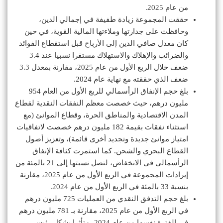
من عام 2025.
حققت المجموعة زيادة طفيفة في إجمالي الدين،
وحافظت على جدارتها وملاءتها المالية القوية، في حين
كان معدل صافي الدين إلى الأرباح قبل استقطاع الفوائد
والضرائب والإهلاك والاستهلاك مستقرا نسبيا عند 3.4
ضعف خلال الربع الأول من عام 2025، مقارنة بمعدل 3.3
ضعف الذي حققته مع نهاية عام 2024.
بلغ حجم الإنفاق الرأسمالي للربع الأول من العام 954
مليون درهم، حيث خصصت معظم النفقات النقدية لقطاع
المدن الاقتصادية والمناطق الحرة، وقطاع الموانئ (مع
استثناء نفقات بقيمة 182 مليون درهم خصصت لاتفاقيات
امتياز موانئ جديدة وتجديد أخرى قائمة)، وتعزيز أصول
القطاع البحري والشحن. كما استمرت كثافة الإنفاق
الرأسمالي في الانخفاض، لتصل نسبتها إلى 21 بالمئة من
إيرادات المجموعة في الربع الأول من عام 2025، مقارنة
بنسبة 33 بالمئة في الربع الأول من عام 2024.
بلغ حجم التدفق النقدي من العمليات 725 مليون درهم
في الربع الأول من عام 2025، مقارنة بـ 781 مليون درهم
في الفترة نفسها من عام 2024، متأثرا بشكل رئيسي