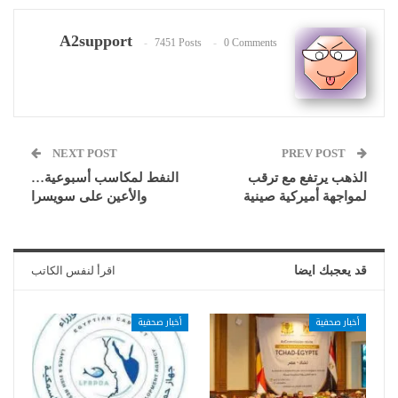
A2support
7451 Posts
0 Comments
NEXT POST
PREV POST
الذهب يرتفع مع ترقب
النفط لمكاسب أسبوعية…
لمواجهة أميركية صينية
والأعين على سويسرا
قد يعجبك ايضا
اقرأ لنفس الكاتب
أخبار صحفية
أخبار صحفية