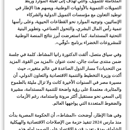
المتكاملة للتمويل، والتي تهدف إلى تعبئة الموارد وربط
التمويلات التنموية بالأولويات الوطنية، ويسهم هذا الإطار في
توطيد التعاون مع مؤسسات التمويل الدولية والشركاء
الإنمائيين، وتوجيه الموارد نحو القطاعات الحيوية، وعلى رأسها
تنمية رأس المال البشري، والتحول الصناعي، وتطوير البنية
التحتية المستدامة. كما استعرضت أبرز نتائج المنصة الوطنية
للمشروعات الخضراء برنامج «نُوفّي».
وفي سياق متصل، ألقت الدكتورة رانيا المشاط، كلمة في جلسة
ضمن منتدى سانت جالن، تحت عنوان «المزيد من القوة، المزيد
من التحديات؟ مسار الدول الصاعدة في عالم متغير»، حيث
أكدت وزيرة التخطيط والتنمية الاقتصادية والتعاون الدولي، أن
مسيرة مصر في السنوات الأخيرة كانت ولا تزال مليئة بالطموح
والمثابرة، معتمدةً على رؤية واضحة للتنمية المستدامة، مشيرة
إلى السعي نحو مستقبل أكثر مرونة واستدامة، رغم الأزمات
والضغوط المتعددة التي يواجهها العالم.
وفي هذا الإطار، أوضحت «المشاط»، أن الحكومة المصرية بدأت
منذ مارس 2024 تنفيذ حزمة من الإصلاحات الاقتصادية والهيكلية
الشاملة، بهدف تعزيز قدرة الاقتصاد على الصمود امام هذه