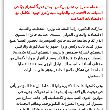
• انضمام مصر إلى تجمع بريكس+ يمثل تحولًا استراتيجيًا في
السياسات الاقتصادية والدبلوماسية ويُعزز جهود التكامل مع
الاقتصاديات الصاعدة
شاركت الدكتورة رانيا المشاط، وزيرة التخطيط والتنمية
الاقتصادية والتعاون الدولي، بمنتدى «سانت جالن» السنوي
الذي يُقام بجامعة سانت جالين السويسرية، بحضور السيد/ هينغ
سوي كيت، نائب رئيس وزراء جمهورية سنغافورة، والرئيس
التنفيذي لشركة سيمنس والرئيس التنفيذي لشركة SwissRe
للضمانات ومشاركة قادة الفكر وصناع القرار ورواد الأعمال من
مختلف أنحاء العالم، وذلك لتبادل الرؤى ومناقشة القضايا
الملحة التي تشكل ملامح الحاضر وتؤثر على مسارات
المستقبل.
وفي كلمتها؛ قالت الدكتورة رانيا المشاط، إن هذا المؤتمر يأتي
في توقيت بالغ الأهمية، إذ يشهد العالم تحولات جذرية في
موازين القوى السياسية والاقتصادية، إلى جانب تسارع غير
مسبوق في وتيرة التطورات التكنولوجية، وتفاقم التحديات
البيئية والمناخية، حيث تعيد هذه التحولات تشكيل النظام