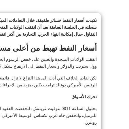
تكبدت أسعار النفط خسائر طفيفة، خلال التعاملات المبك
سجلته في الجلسة السابقة بعد أن اتفقت الولايات الم
التفاؤل حيال إمكانية انتهاء الحرب التجارية بين أكبر اقت
أسعار النفط تهبط من أعلى مست
وول ستريت والدولار وأسعار النفط إلى الارتفاع بشكل كبي
لكن نقاط الخلاف التي أدت إلى هذا النزاع لا تزال قائم
الرئيس الأميركي دونالد ترامب بكين بمزيد من الإجراءات 
تحرك الأسواق
بحلول الساعة 0011 بتوقيت غرينتش، انخفضت العقود الآجلة لخام
رويترز.