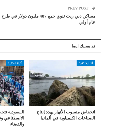
PREV POST
مساكن دبي ريت تنوي جمع 487 مليون دولار في طرح
عام أولي
قد يعجبك ايضا
أخبار صحفية
أخبار صحفية
انخفاض منسوب الأنهار يهدد إنتاج
السعودية تتجه
الصناعات الكيمياوية في ألمانيا
الاصطناعي وقي
والفضاء