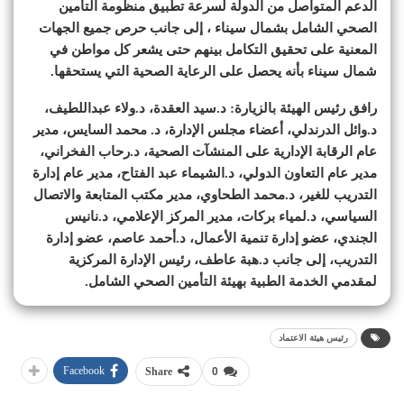
الدعم المتواصل من الدولة لسرعة تطبيق منظومة التأمين
الصحي الشامل بشمال سيناء ، إلى جانب حرص جميع الجهات
المعنية على تحقيق التكامل بينهم حتى يشعر كل مواطن في
شمال سيناء بأنه يحصل على الرعاية الصحية التي يستحقها.
رافق رئيس الهيئة بالزيارة: د.سيد العقدة، د.ولاء عبداللطيف،
د.وائل الدرندلي، أعضاء مجلس الإدارة، د. محمد السايس، مدير
عام الرقابة الإدارية على المنشآت الصحية، د.رحاب الفخراني،
مدير عام التعاون الدولي، د.الشيماء عبد الفتاح، مدير عام إدارة
التدريب للغير، د.محمد الطحاوي، مدير مكتب المتابعة والاتصال
السياسي، د.لمياء بركات، مدير المركز الإعلامي، د.نانيس
الجندي، عضو إدارة تنمية الأعمال، د.أحمد عاصم، عضو إدارة
التدريب، إلى جانب د.هبة عاطف، رئيس الإدارة المركزية
لمقدمي الخدمة الطبية بهيئة التأمين الصحي الشامل.
رئيس هيئة الاعتماد
Facebook
Share
0