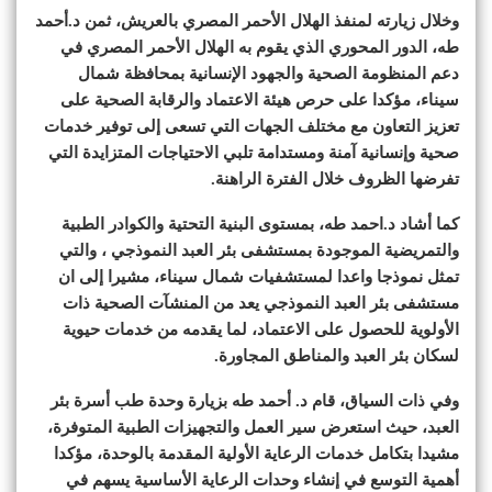
وخلال زيارته لمنفذ الهلال الأحمر المصري بالعريش، ثمن د.أحمد
طه، الدور المحوري الذي يقوم به الهلال الأحمر المصري في
دعم المنظومة الصحية والجهود الإنسانية بمحافظة شمال
سيناء، مؤكدا على حرص هيئة الاعتماد والرقابة الصحية على
تعزيز التعاون مع مختلف الجهات التي تسعى إلى توفير خدمات
صحية وإنسانية آمنة ومستدامة تلبي الاحتياجات المتزايدة التي
تفرضها الظروف خلال الفترة الراهنة.
كما أشاد د.احمد طه، بمستوى البنية التحتية والكوادر الطبية
والتمريضية الموجودة بمستشفى بئر العبد النموذجي ، والتي
تمثل نموذجا واعدا لمستشفيات شمال سيناء، مشيرا إلى ان
مستشفى بئر العبد النموذجي يعد من المنشآت الصحية ذات
الأولوية للحصول على الاعتماد، لما يقدمه من خدمات حيوية
لسكان بئر العبد والمناطق المجاورة.
وفي ذات السياق، قام د. أحمد طه بزيارة وحدة طب أسرة بئر
العبد، حيث استعرض سير العمل والتجهيزات الطبية المتوفرة،
مشيدا بتكامل خدمات الرعاية الأولية المقدمة بالوحدة، مؤكدا
أهمية التوسع في إنشاء وحدات الرعاية الأساسية يسهم في