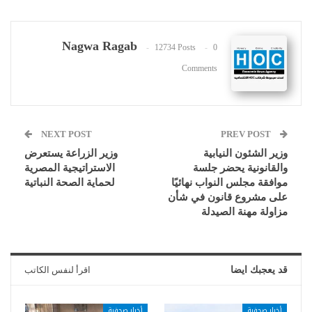
Nagwa Ragab
12734 Posts
0
Comments
NEXT POST
PREV POST
وزير الشئون النيابية
وزير الزراعة يستعرض
والقانونية يحضر جلسة
الاستراتيجية المصرية
موافقة مجلس النواب نهائيًا
لحماية الصحة النباتية
على مشروع قانون في شأن
مزاولة مهنة الصيدلة
قد يعجبك ايضا
اقرأ لنفس الكاتب
أخبار صحفية
أخبار صحفية