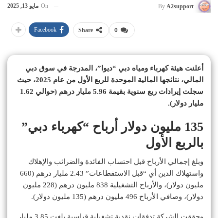
On
مايو 13, 2025
By
A2support
Facebook
Share
0
أعلنت هيئة كهرباء ومياه دبي “ديوا”، المدرجة في سوق دبي
المالي، نتائجها المالية الموحدة للربع الأول من عام 2025، حيث
سجلت إيرادات ربع سنوية بقيمة 5.96 مليار درهم (حوالي 1.62
مليار دولار).
135 مليون دولار أرباح “كهرباء دبي”
بالربع الأول
وبلغ إجمالي الأرباح قبل احتساب الفائدة والضرائب والإهلاك
واستهلاك الدين أي “قبل الاستقطاعات” 2.43 مليار درهم (660
مليون دولار)، والأرباح التشغيلية 838 مليون درهم (228 مليون
دولار)، وصافي الأرباح 496 مليون درهم (135 مليون دولار).
وحققت الشركة تدفقات نقدية تشغيلية قياسية بلغت 3.85 مليار