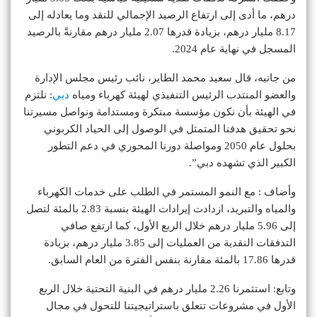
درهم، ما أدى إلى ارتفاع الرصيد الإجمالي للنقد وما يعادله إلى
8.17 مليار درهم، بزيادة قدرها 2.07 مليار درهم مقارنةً بالرصيد
المسجل في نهاية عام 2024.
من جانبه، قال سعيد محمد الطاير، نائب رئيس مجلس الإدارة
والعضو المنتدب الرئيس التنفيذي لهيئة كهرباء ومياه
دبي
: نلتزم
في الهيئة بأن نكون مؤسسة مبتكرة ومستدامة ونواصل مسيرتنا
نحو تحقيق هدفنا المتمثل في الوصول إلى الحياد الكربوني
بحلول عام 2050 ومواصلة دورنا المحوري في دعم التطور
الكبير الذي تشهده دبي”.
وأضاف : مع النمو المستمر في الطلب على خدمات الكهرباء
والمياه والتبريد، ازدادت إيرادات الهيئة بنسبة 2.83 بالمئة لتصل
إلى 5.96 مليار درهم خلال الربع الأول، كما ارتفع صافي
التدفقات النقدية من العمليات إلى 3.85 مليار درهم، بزيادة
قدرها 17.86 بالمئة مقارنة بنفس الفترة من العام السابق.
وتابع: استثمرنا 2.26 مليار درهم في البنية التحتية خلال الربع
الأول في مشروعات تتعلق باستراتيجيتنا للتحول في مجال