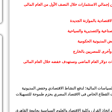
الخاص يتحرك بسرعة ويستحوذ على نحو ٦٠٪ من إجمالي الاستثمارات خلال النصف الأول من العام المالى
تصادية بالموازنة الجديدة
ض المديونية الحكومية
أخرى للمصريين بالخارج
الخارجى لأجهزة الموازنة تراجع بنحو ٣ مليارات دولار العام الماضى ونستهدف خفضه خلال العام المالى
ير المالية، أننا نعمل على ٣ أولويات للسياسات المالية؛ لدفع النشاط الاقتصادي وخفض المديونية
همات القطاع الخاص فى الاقتصاد المصري بحزم طموحة للتسهيلات
اذ القرار، وكلية الاقتصاد والعلوم السياسية بجامعة القاهرة،