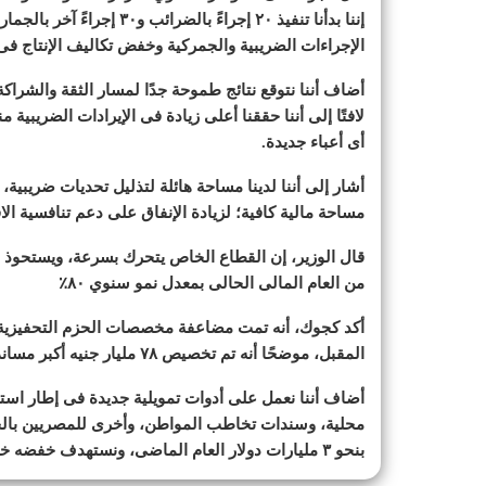
إننا بدأنا تنفيذ ٢٠ إجراءً
الإجراءات الضريبية والجمركية وخفض تكاليف الإنتاج ف
أضاف أننا نتوقع نتائج طموحة جدًا لمسار الثقة والشراك
أى أعباء جديدة.
أشار إلى أننا لدينا مساحة هائلة لتذليل تحديات ضريبية، 
مساحة مالية كافية؛ لزيادة الإنفاق على دعم تنافسية الا
من العام المالى الحالى بمعدل نمو سنوي ٨٠٪
أكد كجوك، أنه تمت مضاعفة مخصصات الحزم التحفيزية لمس
المقبل، موضحًا أنه تم تخصيص ٧٨ مليار جنيه أكبر مساندة استثنائية لتشجيع الأنشطة الصناعية والتصديرية والسياحية.
أضاف أننا نعمل على أدوات تمويلية جديدة فى إطار ا
محلية، وسندات تخاطب المواطن، وأخرى للمصريين بالخارج
بنحو ٣ مليارات دولار العام الماضى، ونستهدف خفضه خلال العام المالى الحالى بما يتراوح بين ١ إلى ٢ مليار دولار