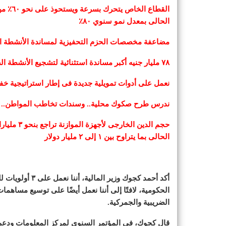
القطاع 
الحالى بمعدل نمو سنوي ٨٠٪
مضاعفة مخصصات الحزم التحفيزية لمساندة الأنشطة الاق
٧٨ مليار جنيه أكبر مساندة استثنائية لتشجيع الأنشطة الصناعية والتصديرية والسياحية
نعمل على أدوات تمويلية جديدة فى إطار استراتيجية خف
ندرس طرح صكوك محلية.. وسندات تخاطب المواطن.. و
حجم الدين 
الحالى بما يتراوح بين ١ إلى ٢ مليار دولار
أكد أحمد كجوك وز
الحكومية، لافتًا إلى أننا نعمل أيضًا على توسيع مسا
الضريبية والجمركية.
قال كجوك، فى المؤتمر السنوي لمركز المعلومات ودعم اتخ