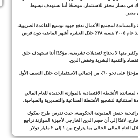
 بالضرائب و٣٠ إجراءً آخر بالجمارك فى مسار محفز للاستثمار، موضحًا أننا نستهدف تبسيط
ى مصر.
ة والمساندة لمجتمع الأعمال تدفع جهود توسيع القاعدة الضريبية،
لافتًا إلى أننا حققنا أعلى زيادة فى الإيرادات الضريبية منذ عام ٢٠٠٥ بنسبة ٣٨٪ خلال العشرة أشهر الماضية دون فرض
وكثير منها لا يحتاج لتعديلات تشريعية، مؤكدًا أننا نستهدف خلق
قتصاد والتنمية البشرية وخفض الدين.
قال الوزير، إن القطاع الخاص يتحرك بسرعة، ويستحوذ مؤخرًا على نحو ٦٠٪ من إجمالي الاستثمارات خلال النصف الأول
اندة الأنشطة الاقتصادية بالموازنة الجديدة للعام المالي
ستراتيجية خفض المديونية الحكومية، حيث ندرس طرح صكوك
، لافتًا إلى أن حجم الدين الخارجى لأجهزة الموازنة تراجع