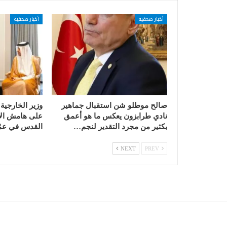
أخبار صحفية
أخبار صحفية
صالح موطلو شن استقبال جماهير
وزير الخارجية
نادي طرابزون يعكس ما هو أعمق
على هامش الا
بكثير من مجرد التقدير لنجم…
القدس في عمّ
NEXT
PREV