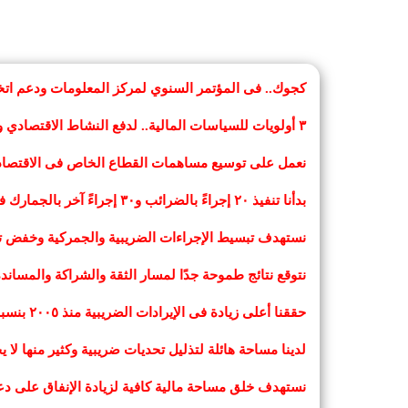
كجوك.. فى المؤتمر السنوي لمركز المعلومات ودعم اتخاذ 
٣ أولويات للسياسات المالية.. لدفع النشاط الاقتصادي وخفض المديونية الحكومية
نعمل على توسيع مساهمات القطاع الخاص فى الاقتصاد 
بدأنا تنفيذ ٢٠ إجراءً بالضرائب و٣٠ إجراءً آخر بالجمارك فى مسار محفز للاستثمار
نستهدف تبسيط الإجراءات الضريبية والجمركية وخفض تك
نتوقع نتائج طموحة جدًا لمسار الثقة والشراكة والمساند
حققنا أعلى زيادة فى الإيرادات الضريبية منذ ٢٠٠٥ بنسبة ٣٨٪ خلال العشرة أشهر الماضية دون فرض أى أعباء جديدة
لدينا مساحة هائلة لتذليل تحديات ضريبية وكثير منها لا ي
نستهدف خلق مساحة مالية كافية لزيادة الإنفاق على دعم