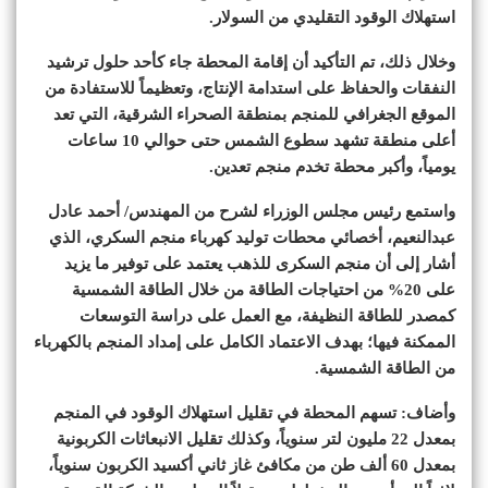
استهلاك الوقود التقليدي من السولار.
وخلال ذلك، تم التأكيد أن إقامة المحطة جاء كأحد حلول ترشيد
النفقات والحفاظ على استدامة الإنتاج، وتعظيماً للاستفادة من
الموقع الجغرافي للمنجم بمنطقة الصحراء الشرقية، التي تعد
أعلى منطقة تشهد سطوع الشمس حتى حوالي 10 ساعات
يومياً، وأكبر محطة تخدم منجم تعدين.
واستمع رئيس مجلس الوزراء لشرح من المهندس/ أحمد عادل
عبدالنعيم، أخصائي محطات توليد كهرباء منجم السكري، الذي
أشار إلى أن منجم السكرى للذهب يعتمد على توفير ما يزيد
على 20% من احتياجات الطاقة من خلال الطاقة الشمسية
كمصدر للطاقة النظيفة، مع العمل على دراسة التوسعات
الممكنة فيها؛ بهدف الاعتماد الكامل على إمداد المنجم بالكهرباء
من الطاقة الشمسية.
وأضاف: تسهم المحطة في تقليل استهلاك الوقود في المنجم
بمعدل 22 مليون لتر سنوياً، وكذلك تقليل الانبعاثات الكربونية
بمعدل 60 ألف طن من مكافئ غاز ثاني أكسيد الكربون سنوياً،