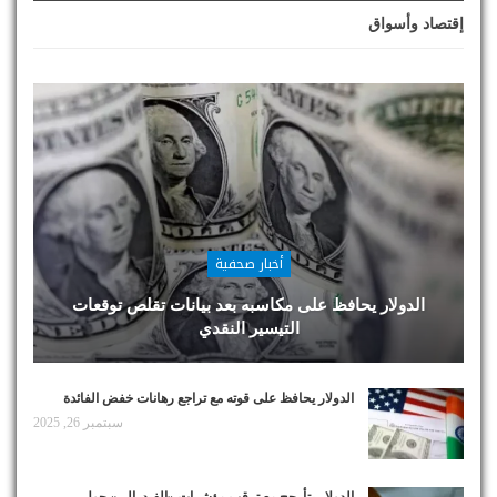
إقتصاد وأسواق
أخبار صحفية
الدولار يحافظ على مكاسبه بعد بيانات تقلص توقعات
التيسير النقدي
الدولار يحافظ على قوته مع تراجع رهانات خفض الفائدة
سبتمبر 26, 2025
الدولار يتأرجح مع ترقب مؤشرات «الفيدرالي» حول