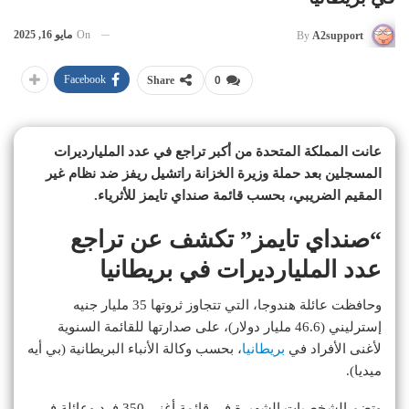
On
مايو 16, 2025
By
A2support
Facebook
Share
0
عانت المملكة المتحدة من أكبر تراجع في عدد المليارديرات
المسجلين بعد حملة وزيرة الخزانة راتشيل ريفز ضد نظام غير
المقيم الضريبي، بحسب قائمة صنداي تايمز للأثرياء.
“صنداي تايمز” تكشف عن تراجع
عدد المليارديرات في بريطانيا
وحافظت عائلة هندوجا، التي تتجاوز ثروتها 35 مليار جنيه
إسترليني (46.6 مليار دولار)، على صدارتها للقائمة السنوية
لأغنى الأفراد في
بريطانيا
، بحسب وكالة الأنباء البريطانية (بي أيه
ميديا).
وتضم الشخصيات الشهيرة في قائمة أغنى 350 فرد وعائلة في