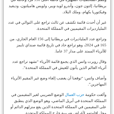
بريطانيا، إلتون جون، وأندرو لويد-ويبر، ولويس هاميلتون، وديفيد
وفيكتوريا بكهام، وملك البلاد.
غير أن أحدث قائمة تكشف عن ثالث تراجع على التوالي في عدد
المليارديرات المقيميين في المملكة المتحدة.
وتراجع عدد الملياديرات في بريطانيا إلى 156 العام الجاري، من
165 في 2024، وهو تراجع حاد في تاريخ قائمة صنداي تايمز
للأثرياء الممتد على مدار 37 عاما.
وقال روبرت واتس الذي يجمع قائمة الأثرياء “نشهد تراجع عدد
أثرياء العالم الذين يأتون للعيش في المملكة المتحدة”.
وأضاف واتس: “توقعنا أن يغضب إلغاء وضع غير المقيم الأثرياء
المهاجرين”.
وألغت حكومة
حزب العمال
الوضع الضريبي لغير المقيمين في
المملكة المتحدة في أبريل الماضي، وهو الوضع الذي ينطبق
على المقيمين في المملكة المتحدة الذين يقع منزلهم الدائم أو
محل إقامتهم لأغراض ضريبية خارج المملكة المتحدة.