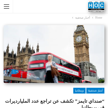
Home
أخبار صحفية
أخبار صحفية
بريطانيا
“صنداي تايمز” تكشف عن تراجع عدد المليارديرات
في بريطانيا