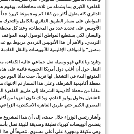
للقاهرة الكبري بما يشمله من ثلاث محافظات، ويقوم هذ
الدائري كله بطول أكثر من 105 ك
المواطن على مسار الطريق الدائري بالكامل والتحرك من
الأتوبيس على تحديد عدد من المحطات، وعند كل محطة
واليسار، لكي يستطيع المواطن الوصول لهذه المواقف من
الترددي، والأهم أن هذا الأتوبيس الترددي مربوط مع 
منصور” والمواقف الإقليمية للأتوبيسات والنقل القادمة
وتابع: وبالتالي فهو وسيلة نقل جماعي عالية الكفاءة، م
النقل حول أن أغلب دول أمريكا الجنوبية قائمة على هذه
المتوقع البدء في التشغيل لها قريباً، حيث بدأنا اليوم 
محطة أكاديمية الشرطة، وعلى هذا المسار تم الانتهاء م
تنقلنا من محطة أكاديمية الشرطة إلى طريق القاهرة الف
للتشغيل بحلول يوليو القادم، وبذلك نكون انتهينا من أكث
المصري الكبير حتي طريق القاهرة الاسكندرية الزراعي،
وأشار رئيس الوزراء خلال حديثه، إلى أن هذا المشروع سي
يتضمن أتوبيسات كهرباء نظيفة وصديقة للبيئة تصل بأسر
وهي مكيفة ومجهزة على أعلي مستوي، مُضيفاً أن هذا 