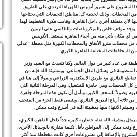
ا المشروع على تسيير أتوبيس الكهرباء الترددي على الطريق
م ومجموعة كبيرة جداً من المحطات، وذلك لخدمة كل مناطق التجمعات التي يحتاجها
ها لأي منطقة أخري داخل القاهرة، وقامت فكرة التخطيط لهذا
 يوجد موقف خاص بالميكروباصات والتاكسي على اليمين
 أي مكان يأتي منه من أحياء القاهرة ليستقل الأتوبيس
عدد من محطات مترو الأنفاق والمحطات الكبيرة مثل محطة “عدلي
 من المحافظات المختلفة للقاهرة الكبري.
طبقة في عدد كبير من دول العالم، وكنا نتحدث مع السيد وزير
 المنظومة في وسائل النقل الجماعي، وبمشيئة الله فإنه من
من تقاطع الدائري مع طريق الإسكندرية الزراعي وصولاً إلى هنا في
ن كل المحطات وهي جاهزة للتشغيل، وفي المرحلة الثانية التي
يوم وصولاً للمتحف الكبير، ونأمل أن تكون هذه المرحلة جاهزة
ر من ثلاثة أرباع الطريق الدائري، ويتبقى فقط الجزء من المتحف
 وسيتم الانتهاء منها بمشيئة الله في أسرع وقت ممكن.
مثل بمشيئة الله نقلة حضارية كبيرة جداً داخل القاهرة الكبري،
ع وقت ممكن إلى المواطن بأقل تكلفة مقارنة بالوسائل الأخرى،
المشروع بالإضافة إلى مشروعات أخري كانت مخططة منذ أكثر