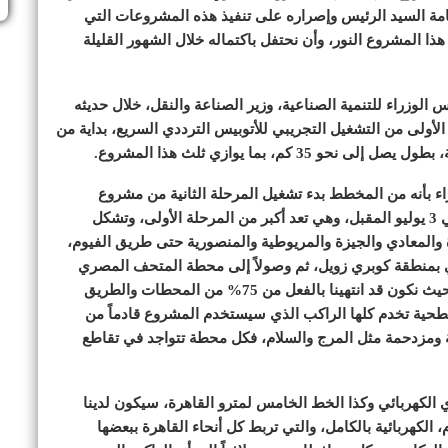
 لفخامة السيد الرئيس وإصراره على تنفيذ هذه المشروعات التي
ا المشروع النور، وأن نحتفل باكتماله خلال الشهور القليلة
لوزراء للتنمية الصناعية، وزير الصناعة والنقل، خلال حديثه
الأولى من التشغيل التجريبي للأتوبيس الترددي السريع، بداية من
م، بما يوازي ثلث هذا المشروع.
اء بأنه من المخطط بدء تشغيل المرحلة الثانية من مشروع
الأتوبيس الترددي قبل افتتاح المتحف المصري الكبير في 3 يوليو المقبل، وهي تعد أكبر من المرحلة الأولى، وتشكل
ة والمعادي والجيزة والمريوطية والمنصورية حتى طريق الفيوم،
 بمنطقة كوبري زويل، ثم وصولاً إلى محطة المتحف المصري
الكبير وهي آخر محطات المرحلة الثانية من المشروع، بحيث نكون قد انتهينا بالفعل من 75% من المحطات والطريق
حية تخدم كلها الراكب الذي سيستخدم المشروع قادماً من
مة ومزدحمة مثل المرج والسلام، فكل محطة تتواجد في تقاطع
دي الكهربائي وكذا الخط الخامس لمترو القاهرة، سيكون لدينا
لكهربائية بالكامل، والتي تربط كل أنحاء القاهرة ببعضها