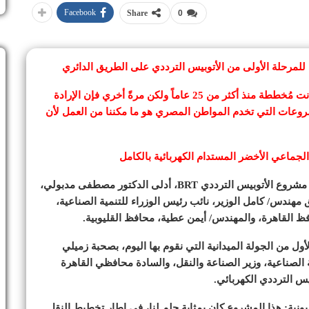
Facebook
Share
0
لمرحلة الأولى من الأتوبيس الترددي على الطريق الدائري
مدبولي: هذا المشروع بالإضافة إلى مشروعات أخري كانت مُخططة منذ أكثر من 25 عاماً ولكن مرةً أخري فإن الإرادة
روعات التي تخدم المواطن المصري هو ما مكننا من العمل لأن
الجماعي الأخضر المستدام الكهربائية بالكامل
عقب جولته التفقدية لمتابعة جاهزية المرحلة الأولى من مشروع الأتوبيس الترددي BRT، أدلى الدكتور مصطفى مدبولي،
هندس/ كامل الوزير، نائب رئيس الوزراء للتنمية الصناعية،
افظ القاهرة، والمهندس/ أيمن عطية، محافظ القليوبية.
أول من الجولة الميدانية التي نقوم بها اليوم، بصحبة زميلي
 الصناعية، وزير الصناعة والنقل، والسادة محافظي القاهرة
يس الترددي الكهربائي.
نية: هذا المشروع كان بمثابة حلم لنا، في إطار تخطيط النقل