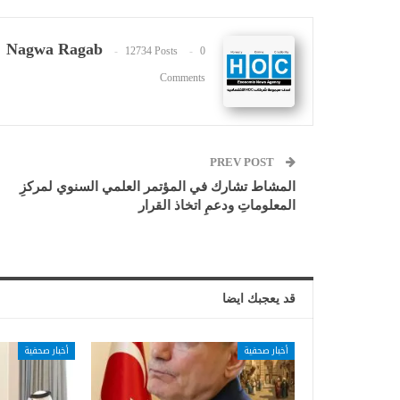
Nagwa Ragab
12734 Posts
0
Comments
PREV POST
المشاط تشارك في المؤتمر العلمي السنوي لمركزِ
المعلوماتِ ودعمِ اتخاذ القرار
قد يعجبك ايضا
أخبار صحفية
أخبار صحفية