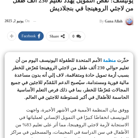
يونيسف: نقص التمويل يهدد تعليم 230 ألف طفل
من لاجئي الروهينجا في بنجلاديش
On
يونيو 2, 2025
By
Gana Allah
Facebook
Share
0
حذّرت
منظمة
الأمم المتحدة للطفولة اليونيسف اليوم من أن
تعليم حوالي 230 ألف طفل من لاجئي الروهينجا مُعرّض للخطر
بسبب أزمة تمويل حادة ومتفاقمة، لاف إلي أنه بدون مساعدة
مالية فورية ومستدامة، سيُصبح الدعم المُقدّم للاجئين في جميع
المجالات مُعرّضًا للخطر، بما في ذلك فرص التعلم الأساسية
الحاسمة للأطفال في أكبر مُستوطنة للاجئين في العالم.
ووفق بيان المنظمة الأممية في الأشهر الأخيرة، واجهت
اليونيسف انخفاضًا كبيرًا في التمويل الإنساني لعملياتها في
الاستجابة لأزمة لاجئي الروهينجا، مما أثر على تعليم 83% من
الأطفال في سن الدراسة في المخيمات، والمسجلين في مراكز