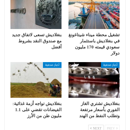
تشغيل محطة ميناء شيتاغونغ
بنغلاديش تسعى لاتفاق جديد
في بنغلاديش باستثمار
مع صندوق النقد بشروط
سعودي قيمته 170 مليون
أفضل
دولار
أخبار صحفية
أخبار صحفية
بنغلاديش تشتري الغاز
بنغلاديش تواجه أزمة غذائية:
الفوري بأسعار مرتفعة
الفيضانات تقضي على 1.1
وتطلب النفط من الهند
مليون طن من الأرز
NEXT
PREV