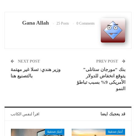
Gana Allah
25 Posts
0 Comments
NEXT POST
PREV POST
بنك “مورجان ستانلى”
وزير هندي: تسلا غير مهتمة
يتوقع انخفاض للدولار
بالتصنيع هنا
الأمريكى 9% بسبب تباطؤ
النمو
قد يعجبك ايضا
اقرأ لنفس الكاتب
أخبار صحفية
أخبار صحفية