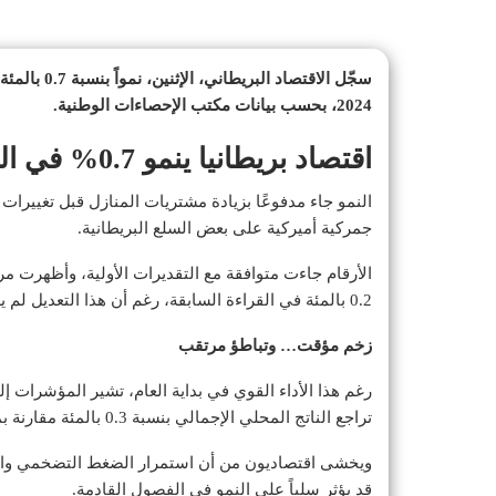
2024، بحسب بيانات مكتب الإحصاءات الوطنية.
اقتصاد بريطانيا ينمو 0.7% في الربع الأول بأسرع وتيرة في عام
النمو جاء مدفوعًا بزيادة مشتريات المنازل قبل تغييرا
جمركية أميركية على بعض السلع البريطانية.
0.2 بالمئة في القراءة السابقة، رغم أن هذا التعديل لم يغيّر إجمالي وتيرة النمو الفصلية.
زخم مؤقت… وتباطؤ مرتقب
رغم هذا الأداء القوي في بداية العام، تشير المؤشرات إل
تراجع الناتج المحلي الإجمالي بنسبة 0.3 بالمئة مقارنة بمارس، متأثراً بعوامل مؤقتة مثل التوقفات الفنية والإجازات.
ويخشى اقتصاديون من أن استمرار الضغط التضخمي وال
قد يؤثر سلباً على النمو في الفصول القادمة.