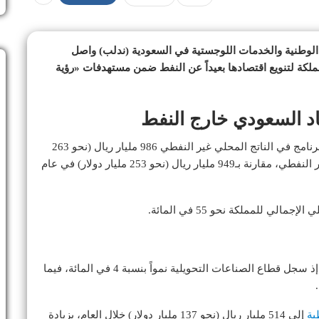
الوطنية والخدمات اللوجستية في السعودية (ندلب) واصل
20، في إطار مساعي المملكة لتنويع اقتصادها بعيداً عن النفط ضمن مستهدفات «رؤية
اد السعودي خارج النفط
ووفقاً لتقرير «ندلب» السنوي، بلغت مساهمة أنشطة البرنامج في الناتج المحلي غير النفطي 986 مليار ريال (نحو 263
مليار دولار)، ما يمثل 39 في المائة من الناتج المحلي غير النفطي، مقارنة بـ949 مليار ريال (نحو 253 مليار دولار) في عام
ي للمملكة نحو 55 في المائة.
وقد حققت القطاعات الأساسية للبرنامج نمواً ملحوظاً، إذ سجل قطاع الصناعات التحويلية نمواً بنسبة 4 في المائة، فيما
ية
إلى 514 مليار ريال (نحو 137 مليار دولار) خلال العام، بزيادة