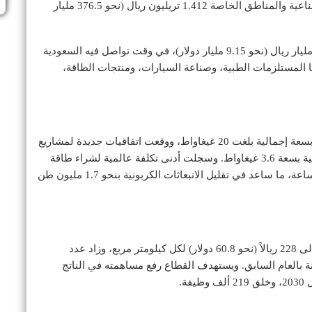
مصنعاً، فيما بلغت الاستثمارات التراكمية في المدن الصناعية والمناطق الخاصة 1.412 تريليون ريال (نحو 376.5 مليار
كما سجلت مبيعات الصناعات العسكرية المحلية 34.32 مليار ريال (نحو 9.15 مليار دولار)، في وقت تواصل فيه السعودية
المستلزمات الطبية، وصناعة السيارات، ومنتجات الطاقة،
وفي قطاع الطاقة المتجددة، أطلقت السعودية مشاريع بسعة إجمالية بلغت 20 غيغاواط، ووقعت اتفاقيات جديدة لمشاريع
طاقة شمسية بسعة 3.7 غيغاواط، وشغّلت مشاريع إضافية بسعة 3.6 غيغاواط. وسجلت أدنى تكلفة عالمية لشراء طاقة
الرياح عند 5.87 هللة (نحو 0.016 دولار) للكيلوواط لكل ساعة، ما ساعد في تقليل الانبعاثات الكربونية بنحو 1.7 مليون طن
أما في قطاع التعدين، فارتفع الإنفاق على الاستكشاف إلى 228 ريالاً (نحو 60.8 دولار) لكل كيلومتر مربع، وزاد عدد
سة بنسبة 380 في المائة مقارنة بالعام السابق. ويستهدف القطاع رفع مساهمته في الناتج