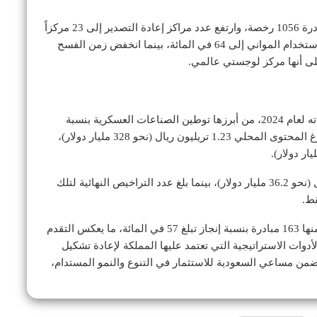
وفي قطاع الخدمات اللوجستية، بلغ عدد التراخيص الصادرة 1056 رخصة، وارتفع عدد مراكز إعادة التصدير إلى 23 مركزاً
مقارنة بمركزين فقط في عام 2019. كما ارتفعت نسبة استخدام المواني إلى 64 في المائة، بينما انخفض زمن الفسح
لى أنها مركز لوجستي عالمي.
وأشار التقرير إلى أن البرنامج تجاوز العديد من مستهدفاته لعام 2024، من أبرزها توطين الصناعات العسكرية بنسبة
19.35 في المائة مقارنة بمستهدف 12.5 في المائة، وبلوغ المحتوى المحلي 1.23 تريليون ريال (نحو 328 مليار دولار)،
كما سجلت صادرات الصناعات الواعدة 135.6 مليار ريال (نحو 36.2 مليار دولار)، بينما بلغ عدد التراخيص النهائية لتلك
ويمتلك البرنامج محفظة ضخمة تضم 284 مبادرة، أنجز منها 163 مبادرة بنسبة إنجاز تبلغ 57 في المائة، ما يعكس التقدم
ُعد «ندلب» من أبرز الأدوات الاستراتيجية التي تعتمد عليها المملكة لإعادة تشكيل
ن مساعي السعودية للاستثمار في التنوع والنمو المستدام،