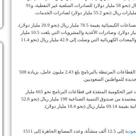
سنوية بلغت 13.2 في المائة، وتوزعت على 217 مليار ريال (نحو 58 مليار دولار) للصادرات السلعية غير النفطية، و91
كما شملت أبرز صادرات الصناعات التحويلية صادرات الصناعات الكيميائية بقيمة 78.5 مليار ريال (نحو 20.9 مليار دولار)،
والمعادن ومصنوعاتها بقيمة 23.3 مليار ريال (نحو 6.2 مليار دولار)، وصادرات الأغذية والمشروبات التي بلغت 10.5 مليار
ريال (نحو 2.8 مليار دولار)، إضافة إلى صادرات الأجهزة والمعدات الكهربائية التي وصلت إلى 42.9 مليار ريال (نحو 11.4
وفي جانب التوظيف، أظهر التقرير أن عدد العاملين في القطاعات المرتبطة بالبرنامج بلغ 2.43 مليون عامل، بزيادة 508
أما على صعيد الاستثمارات، فقد بلغت قيمة الاستثمارات غير الحكومية المنفذة في قطاعات البرنامج نحو 665 مليار
ريال (نحو 177.3 مليار دولار). كما بلغ إجمالي القروض المعتمدة من صندوق التنمية الصناعية 198 مليار ريال (نحو 52.8
18 مليار دولار).
عودية
إلى 12.5 ألف منشأة، وعدد المصانع الجاهزة إلى 1511