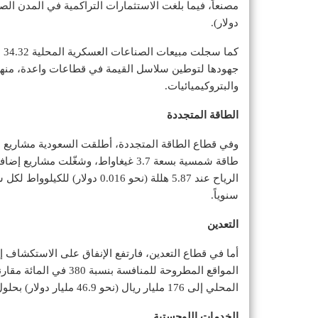
دولار).
جهودها لتوطين سلاسل القيمة في قطاعات واعدة، منها 
والبتروكيميائيات.
الطاقة المتجددة
سنوياً.
التعدين
المواقع المطروحة للمناف
المحلي إلى 176 مليار ريال (نحو 46.9 مليار دولار) بحلول 2030، وخلق 219 ألف وظيفة.
الخدمات اللوجستية