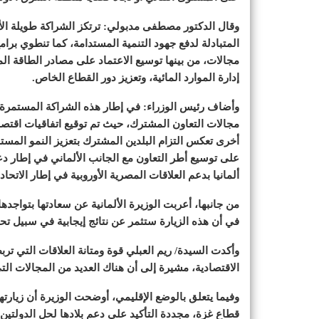
وقال الدكتور مصطفى مدبولي: ترتكز الشراكة طويلة الأم
المتبادلة لدفع جهود التنمية المستدامة، كما تنطوي برام
مجالات، من بينها توسيع الاعتماد على مصادر الطاقة الم
إدارة الموارد المائية، وتعزيز دور القطاع الخاص.
وأضاف رئيس الوزراء: في إطار هذه الشراكة المستمرة،
مجالات التعاون المشترك، حيث تم توقيع اتفاقيات اقتصا
أخرى تعكس التزام البلدين المشترك بتعزيز النمو المستد
على توسيع أطر التعاون مع الجانب الألماني في إطار دعم 
ألمانيا بدعم العلاقات المصرية الأوروبية في إطار الاتحاد 
من جانبها، أعربت الوزيرة الألمانية عن سعادتها بتواجدها
في أن هذه الزيارة ستثمر عن نتائج إيجابية في سبيل تح
وأكدت السيدة/ ريم العبلي قوة ومتانة العلاقات التي تر
الاقتصادية، مشيرة إلى أن هناك العديد من المجالات التي
وفيما يتعلق بالوضع الإقليمي، أوضحت الوزيرة أن زيارتها
قطاع غزة، مجددة التأكيد على دعم بلادها لحل الدولتي