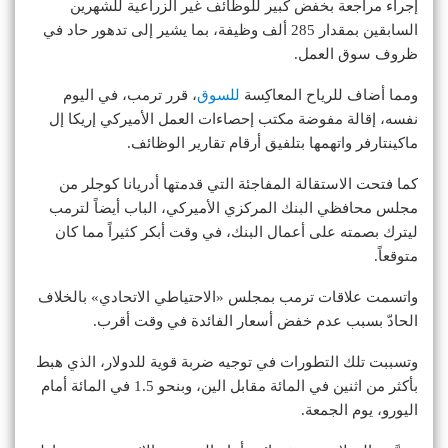
إجراء مراجعة بخفض كبير للوظائف غير الزراعية للشهرين
السابقين بمقدار 285 ألف وظيفة، بما يشير إلى تدهور حاد في
ظروف سوق العمل.
ومما أضاف للرياح المعاكِسة
للسوق
، قرر ترمب، في اليوم
نفسه، إقالة مفوضة مكتب إحصاءات العمل الأميركي إريكا إل
ماكينتارفر واتهمها بتلفيق أرقام تقارير الوظائف.
كما فتحت الاستقالة المفاجئة التي قدمتها أدريانا كوجلر من
مجلس محافظي البنك المركزي الأميركي، الباب أيضاً لترمب
ليترك بصمته على أعمال البنك، في وقت أبكر كثيراً مما كان
متوقعاً.
واتسمت علاقات ترمب بمجلس «الاحتياطي الاتحادي» بالخلاف
الحادّ بسبب عدم خفض أسعار الفائدة في وقت أقرب.
وتسببت تلك التطورات في توجيه ضربة قوية للدولار، الذي هبط
بأكثر من اثنين في المائة مقابل الين، وبنحو 1.5 في المائة أمام
اليورو، يوم الجمعة.