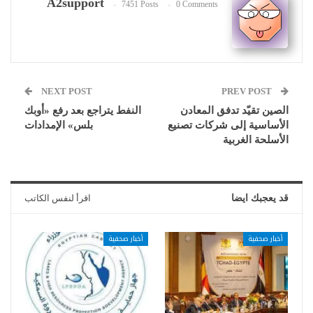
A2support
7451 Posts
0 Comments
NEXT POST
PREV POST
الصين تقيّد تدفق المعادن
النفط يتراجع بعد رفع «أوبك
الأساسية إلى شركات تصنيع
بلس» الإمدادات
الأسلحة الغربية
قد يعجبك ايضا
اقرأ لنفس الكاتب
أخبار صحفية
أخبار صحفية