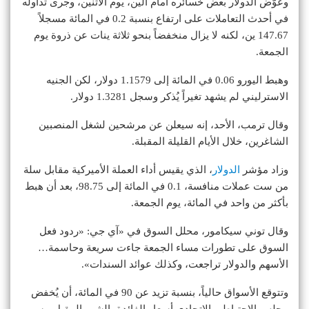
وعوَّض الدولار بعض خسائره أمام الين، يوم الاثنين، وجرى تداوله
في أحدث التعاملات على ارتفاع بنسبة 0.2 في المائة مسجلاً
147.67 ين، لكنه لا يزال منخفضاً بنحو ثلاثة ينات عن ذروة يوم
الجمعة.
وهبط اليورو 0.06 في المائة إلى 1.1579 دولار، لكن الجنيه
الاسترليني لم يشهد تغيراً يُذكر وسجل 1.3281 دولار.
وقال ترمب، الأحد، إنه سيعلن عن مرشحين لشغل المنصبين
الشاغرين، خلال الأيام القليلة المقبلة.
وزاد مؤشر
الدولار
، الذي يقيس أداء العملة الأميركية مقابل سلة
من ست عملات منافسة، 0.1 في المائة إلى 98.75، بعد أن هبط
بأكثر من واحد في المائة، يوم الجمعة.
وقال توني سيكامور، محلل السوق في «آي جي: «ردود فعل
السوق على تطورات مساء الجمعة جاءت سريعة وحاسمة…
الأسهم والدولار تراجعت، وكذلك عوائد السندات».
وتتوقع الأسواق حالياً، بنسبة تزيد عن 90 في المائة، أن يُخفض
مجلس الاحتياطي الاتحادي أسعار الفائدة، الشهر المقبل، بسبب