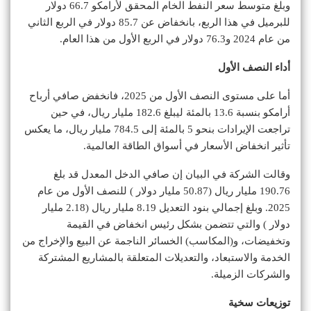
وبلغ متوسط سعر النفط الخام المحقق لأرامكو 66.7 دولار
للبرميل في هذا الربع، بانخفاض عن 85.7 دولار في الربع الثاني
من عام 2024 و76.3 دولار في الربع الأول من هذا العام.
أداء النصف الأول
أما على مستوى النصف الأول من 2025، فانخفض صافي أرباح
أرامكو بنسبة 13.6 بالمئة ليبلغ 182.6 مليار ريال، في حين
تراجعت الإيرادات بنحو 5 بالمئة إلى 784.5 مليار ريال، ما يعكس
تأثير انخفاض الأسعار في أسواق الطاقة العالمية.
وقالت الشركة في البيان إن صافي الدخل المعدل قد بلغ
190.76 مليار ريال (50.87 مليار دولار ) للنصف الأول من عام
2025. وبلغ إجمالي بنود التعديل 8.19 مليار ريال (2.18 مليار
دولار ) والتي تتضمن بشكل رئيس انخفاض في القيمة
وتخفيضات، و(المكاسب) الخسائر الناجمة عن البيع والإخراج من
الخدمة والاستبعاد، والتعديلات المتعلقة بالمشاريع المشتركة
والشركات الزميلة.
توزيعات سخية