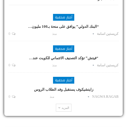
أخبار صحفية
“البنك الدولي” يوافق على منحة بـ100 مليون…
كريستين اسامة
منذ
0
أخبار صحفية
“فيتش” تؤكد التصنيف الائتماني للكويت عند…
كريستين اسامة
منذ
0
أخبار صحفية
زايتشيكوف يستقبل وفد الطلاب الروس
NAGWA RAGAB
منذ
0
المزيد