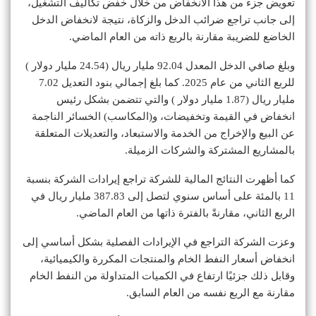
تعويض جزء من هذا الانخفاض من خلال خفض تكاليف التشغيل،
إلى جانب تراجع ضرائب الدخل والزكاة، نتيجة لانخفاض الدخل
الخاضع للضريبة مقارنة بالربع ذاته من العام الماضي.
وبلغ صافي الدخل المعدل 92.04 مليار ريال (24.54 مليار دولار )
للربع الثاني من عام 2025. كما بلغ إجمالي بنود التعديل 7.02
مليار ريال (1.87 مليار دولار ) والتي تتضمن بشكل رئيس
انخفاض في القيمة وتخفيضات، و(المكاسب) الخسائر الناجمة
عن البيع والإخراج من الخدمة والاستبعاد، والتعديلات المتعلقة
بالمشاريع المشتركة والشركات الزميلة.
كما أظهرت النتائج المالية للشركة تراجع إيرادات الشركة بنسبة
11 بالمئة على أساس سنوي لتصل إلى 387.83 مليار ريال في
الربع الثاني، مقارنةً بالفترة ذاتها من العام الماضي.
وعزت الشركة التراجع في الإيرادات الفصلية بشكل أساسي إلى
انخفاض أسعار النفط الخام والمنتجات المكررة والكيميائية،
وقابل ذلك جزئيًا ارتفاع في الكميات المتداولة من النفط الخام
مقارنة مع الربع نفسه من العام السابق.