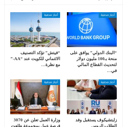
أخبار صحفية
أخبار صحفية
“البنك الدولي” يوافق على
“فيتش” تؤكد التصنيف
منحة بـ100 مليون دولار
الائتماني للكويت عند “AA-”
لتحديث القطاع المالي
مع نظرة…
في…
أخبار صحفية
أخبار صحفية
زايتشيكوف يستقبل وفد
وزارة العمل تعلن عن 3070
الطلاب الروس
فرصة عمل بمجموعة طلعت